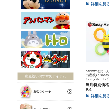
子 ギフト キャ
詳細を見
華 インスタ
DADWAY 公式 大
ド キャラクター 雑
出産祝い sass
出産祝いおすすめアイテム
出産記念 小物 ダッ
バンブル・バイ
ライン
ゃ
当店特別価格
税込
おむつケーキ
詳細を見