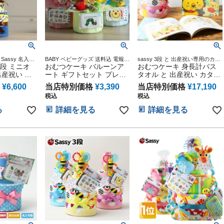
 Sassy 名入れ
BABY ベビーグッズ 送料込 電報
sassy 3段 と 出産祝い専用のカタ
キ 女の子 男
段 ミニオ
結婚 誕生日 御出産祝い 妊娠祝い
おむつケーキ バルーンア
ログギフト セット 出産祝い おむ
おむつケーキ 身長計バス
sy サッシー メ
出産記念
つケーキ
 出産祝い 名
ート ギフトセット プレゼ
タオル と 出産祝い カタロ
1歳 誕生日 出
もちゃ バス
ント
グギフト えらんで にこに
 妊娠祝い プ
¥
6,600
当店特別価格
¥
3,390
当店特別価格
¥
17,190
ケーキ ギフ
こ ハーモニック
税込
税込
ー ダイパー
ブ ティム
る
詳細を見る
詳細を見る
 子供 出産
ー クリスマ
 バレンタイ
句 子供の日
人気 端午の
男の子 女の