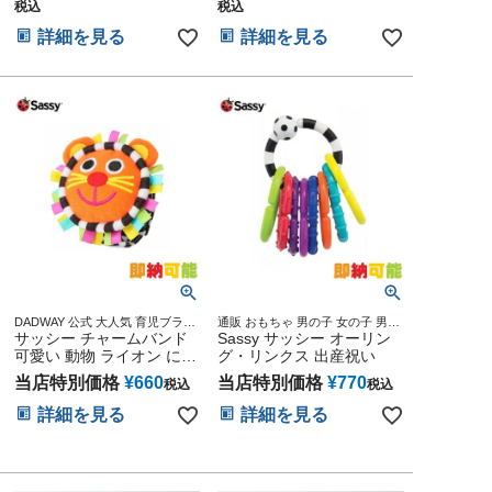
税込
税込
詳細を見る
詳細を見る
DADWAY 公式 大人気 育児ブラン
通販 おもちゃ 男の子 女の子 男女
ド キャラクター 雑貨 グッズ通販
サッシー チャームバンド
兼用 クリスマス プレゼント かわ
Sassy サッシー オーリン
出産記念 小物 ダッドウェイ オン
いい 人気 ランキング 男 女 記念日
可愛い 動物 ライオン にこ
グ・リンクス 出産祝い
ライン
お誕生日 ご褒美 お祝い 入園 入学
にこリストラトル らいお
当店特別価格
¥
660
当店特別価格
¥
770
税込
税込
ん
詳細を見る
詳細を見る