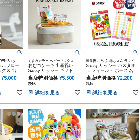
REN Baby
くすみカラー ベビーソックス 名
出産祝い 男 女 赤ちゃん ラッピン
贈り物 誕生日 出産
ラルフロー
入れ刺繍 御出産祝い 誕生日祝い
おむつケーキ 出産祝い
グ プレゼント ギフト 専門
Sassy サッシー バスタオ
ン オムツケー
ックス 出産
Sassy サッシー ギフトセ
ル フィールド ホース 名入
タ くすみカラ
れ 男の子 女
ット バスケット ボックス
れ 名前入り 刺繍
ーガニック
¥
5,000
当店特別価格
¥
5,500
当店特別価格
¥
2,200
LPH
ストッカー ケース イニシ
税込
税込
夕 くすみカラ
ャル 男の子 女の子 赤ちゃ
 オーガニッ
ん 名入れ 刺繍 名前入り
る
詳細を見る
詳細を見る
ーキ オシャ
くすみカラー ひな祭り 節
 大人気 赤
句
イビー クリ
ィン バレン
初節句 子供
ット 端午の