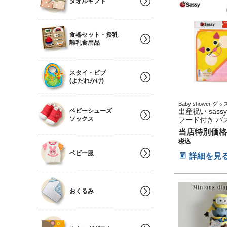
タオルギフト
食器セット・授乳
離乳食用品
スタイ・ビブ
(よだれかけ)
Baby shower 
ベビーシューズ
小物 出産記念 マタ
出産祝い sass
マ 御出産祝い 妊娠
ソックス
フード付き バ
い 妊娠祝い ハー
エローキャット
当店特別価格
ブ
税込
ベビー服
詳細を見
おくるみ