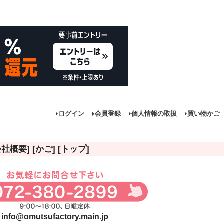
ログイン
会員登録
個人情報の取扱
買い物かご
会社概要]
[かご]
[トップ]
商品
し商品を表示しない
JANコード
info@omutsufactory.main.jp