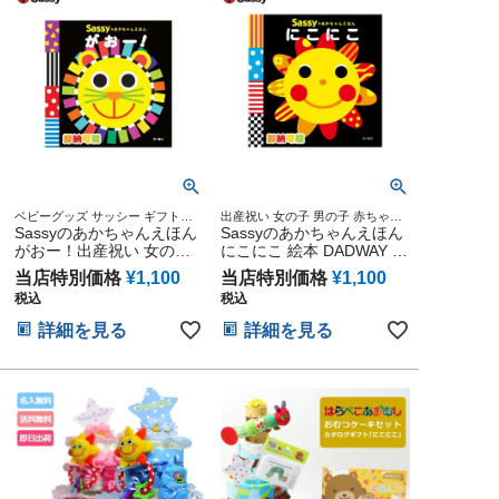
ベビーグッズ サッシー ギフトセ
出産祝い 女の子 男の子 赤ちゃん
ット カラフル 知育 プレゼント 専
Sassyのあかちゃんえほん
ギフトセット カラフル 知育 プレ
Sassyのあかちゃんえほん
門
ゼント 専門
がおー！出産祝い 女の子
にこにこ 絵本 DADWAY ベ
男の子 赤ちゃん 絵本
ビーグッズ サッシー
当店特別価格
¥
1,100
当店特別価格
¥
1,100
DADWAY
税込
税込
詳細を見る
詳細を見る