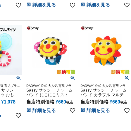
ラクター 豪
ふた ケース プレゼント 赤
る
詳細を見る
詳細を見る
ちゃん 乳児 新生児 幼児
男の子 女の子 ギフト ラッ
ピング キャラクター 可愛
い 人気 小物
人気 育児ブラン
DADWAY 公式 大人気 育児ブラン
DADWAY 公式 大人気 育児ブラン
貨 グッズ通販
y サッシー
ド キャラクター 雑貨 グッズ通販
Sassy サッシー チャーム
ド キャラクター 雑貨 グッズ通販
Sassy サッシー チャーム
ドウェイ オン
出産記念 小物 ダッドウェイ オン
出産記念 小物 ダッドウェイ オン
ツ おもち
バンド にこにこリストラ
バンド カラフル マルチカ
ライン
ライン
トル はっぴー
ラー おひさま にこにこリ
¥
1,078
当店特別価格
¥
660
当店特別価格
¥
660
税込
税込
ストラトル
詳細を見る
詳細を見る
る