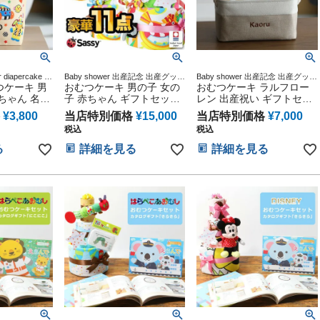
 diapercake 出
Baby shower 出産記念 出産グッズ
Baby shower 出産記念 出産グッズ
マタニティ 妊
つケーキ 男
出産祝い
おむつケーキ 男の子 女の
マタニティ 妊婦ママ 御出産祝い
おむつケーキ ラルフロー
妊娠祝い 誕生
妊娠祝い 誕生日祝い ハーフバー
ちゃん 名入
子 赤ちゃん ギフトセット
レン 出産祝い ギフトセッ
スデー
スデー
sy サッシー
Sassy サッシー DX 3段 豪
ト sassy サッシー バスケ
¥
3,800
当店特別価格
¥
15,000
当店特別価格
¥
7,000
おむつ7枚
華 11点 思い出 赤ちゃん
ット ボックス ストッカー
税込
税込
い お洒落
子供 出産 マタニティ フォ
ストレージ POLO RALPH
ランチバッ
ト パパ ママ ベイビー お
LAUREN くすみカラー ベ
る
詳細を見る
詳細を見る
グ ベビーグ
父さん お母さん クリスマ
ビー ソックス 赤ちゃん 子
ト カラフル
ス ハロウィン バレンタイ
供 出産 クリスマス ハロウ
記念品
ン 七五三 初節句 子供の日
ィン バレンタイン 七五三
ギフトセット 人気 端午の
初節句 子供の日 ギフトセ
節句 ひな祭り 男の子 女の
ット 人気 端午の節句 ひな
子
祭り 男の子 女の子