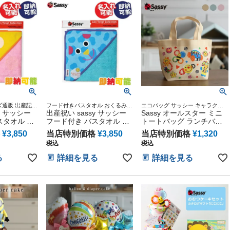
グッズ通販 出産記念
フード付きバスタオル おくるみ
エコバッグ サッシー キャラクタ
ニティ 妊婦マ
y サッシー
プレゼント ギフト 男の子 女の子
出産祝い sassy サッシー
ー 鞄 雑貨 グッズ通販 出産記念 出
Sassy オールスター ミニ
祝い 誕生日祝
キャラクター 赤ちゃん 特典 流行
産祝い 小物 学生 学校 通学 通勤
スタオル イ
フード付き バスタオル ブ
トートバッグ ランチバッ
フバースデー
可愛い 豪華
部活 記念日 お祝い 御祝い インス
 バスロー
ルー ドッグ
グ ショッピング 思い出 赤
タグラマー愛用
¥
3,850
当店特別価格
¥
3,850
当店特別価格
¥
1,320
ちゃん 子供 出産 フォト
税込
税込
ベイビー クリスマス ハロ
ウィン バレンタイン 七五
る
詳細を見る
詳細を見る
三 初節句 子供の日 ギフト
セット 人気 端午の節句 ひ
な祭り 男の子 女の子