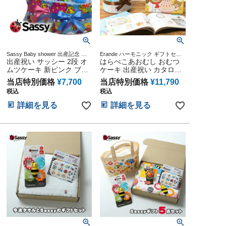
Sassy Baby shower 出産記念 出
Erande ハーモニック ギフトセッ
産グッズ マタニティ 妊婦ママ 御
出産祝い サッシー 2段 オ
ト プレゼント ラッピング メッセ
はらぺこあおむし おむつ
出産祝い 妊娠祝い 誕生日祝い ハ
ージカード
ムツケーキ 新ピンク ブル
ケーキ 出産祝い カタログ
ーフバースデー
ー
ギフト えらんで わくわく
当店特別価格
¥
7,700
当店特別価格
¥
11,790
セット 思い出 赤ちゃん 子
税込
税込
供 出産 マタニティ フォト
パパ ママ ベイビー お父さ
詳細を見る
詳細を見る
ん お母さん クリスマス ハ
ロウィン バレンタイン 七
五三 初節句 子供の日 ギフ
トセット 人気 端午の節句
ひな祭り 男の子 女の子