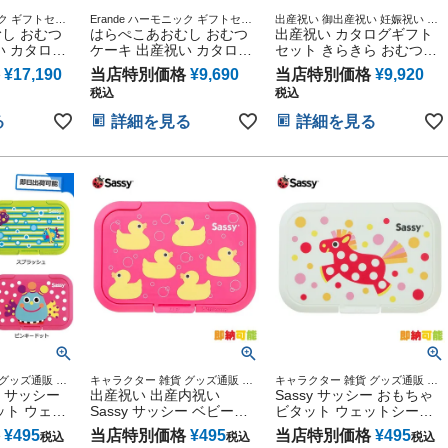
ック ギフトセッ
Erande ハーモニック ギフトセッ
出産祝い 御出産祝い 妊娠祝い 出
ピング メッセ
し おむつ
ト プレゼント ラッピング メッセ
はらぺこあおむし おむつ
産記念 赤ちゃん 男の子 女の子
出産祝い カタログギフト
ージカード
い カタログ
ケーキ 出産祝い カタログ
セット きらきら おむつケ
で にこにこ
ギフト えらんで きらきら
ーキ ディズニー 思い出 赤
¥
17,190
当店特別価格
¥
9,690
当店特別価格
¥
9,920
赤ちゃん 子
セット 思い出 赤ちゃん 子
ちゃん 子供 出産 マタニテ
税込
税込
ティ フォト
供 出産 マタニティ フォト
ィ マタニティフォト パパ
ビー お父さ
パパ ママ ベイビー お父さ
ママ ベイビー お父さん お
る
詳細を見る
詳細を見る
リスマス ハ
ん お母さん クリスマス ハ
母さん クリスマス ハロウ
ンタイン 七
ロウィン バレンタイン 七
ィン バレンタイン 七五三
供の日 ギフ
五三 初節句 子供の日 ギフ
初節句 子供の日 ギフトセ
 端午の節句
トセット 人気 端午の節句
ット 人気 端午の節句 ひな
子 女の子
ひな祭り 男の子 女の子
祭り
グッズ通販 出
キャラクター 雑貨 グッズ通販 出
キャラクター 雑貨 グッズ通販 出
物 出産記念
y サッシー
産記念 出産祝い 小物 出産記念
出産祝い 出産内祝い
産記念 出産祝い 小物 出産記念
Sassy サッシー おもちゃ
ット ウェッ
Sassy サッシー ベビーグ
ビタット ウェットシート
りふきのふ
ッズ ビタット ウェットシ
ポニー おしりふき
¥
495
当店特別価格
¥
495
当店特別価格
¥
495
税込
税込
税込
男の子 女の
ート ダッキー おしりふき