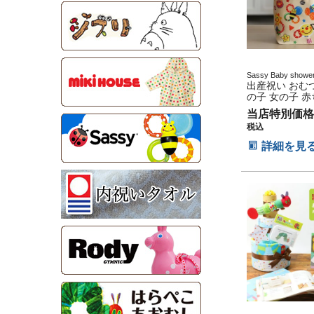
Sassy Baby shower
産記念 出産グッズ 
出産祝い おむ
婦ママ 御出産祝い 
の子 女の子 赤
日祝い ハーフバー
れ タオル Sas
当店特別価格
名前入り 刺繍 
税込
流行 人気 可愛
トートバッグ 
詳細を見
グ ショッピン
ッズ プレゼン
インスタ 出産