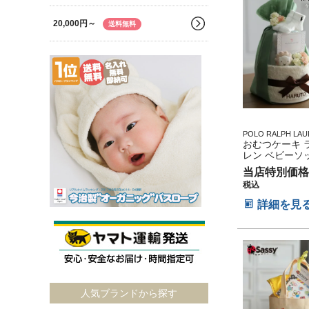
20,000円～
送料無料
POLO RALPH LAU
shower sassy 
おむつケーキ 
記念 人気 オンライ
レン ベビーソ
キ カラフル インス
祝い 2段 名入
ー 今治タオル オ
当店特別価格
の子 POLO RA
税込
LAUREN 七
ー 今治タオル
詳細を見
ク ダイパーケ
レ 可愛い ママ
ちゃん 出産 ベ
スマス ハロウ
タイン 七五三 
の日 ギフトセ
節句 ひな祭り
人気ブランドから探す