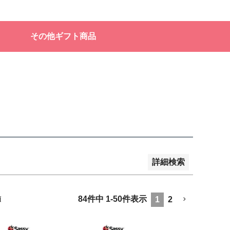
販売
その他ギフト商品
品のみを表示
登録順
価格が安い順
価格が高い順
順
レビュー順
キーワードヒット順
詳細検索
84
件中
1
-
50
件表示
1
2
順