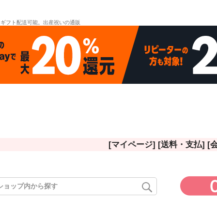
。ギフト配送可能。出産祝いの通販
[マイページ]
[送料・支払]
[
ド
在庫なし
在庫な
商品番号/
〜