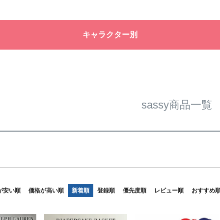
バンドル
ル
限定
再入荷
翌日発送
キャラクター別
予約商品
なし
◆
◆
◆
予約商
並び順
◆
◆
新着順
優先度
sassy商品一覧
検索
が安い順
価格が高い順
新着順
登録順
優先度順
レビュー順
おすすめ