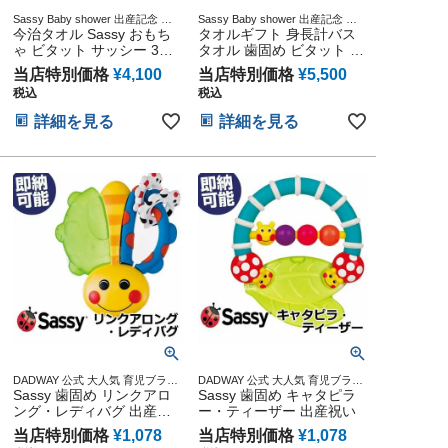
Sassy Baby shower 出産記念 出
Sassy Baby shower 出産記念 出
産グッズ マタニティ 妊婦ママ 御
今治タオル Sassy おもち
産グッズ マタニティ 妊婦ママ 御
タオルギフト 身長計バス
出産祝い 妊娠祝い 誕生日祝い ハ
出産祝い 妊娠祝い 誕生日祝い ハ
ゃ ビタット サッシー 3点
タオル 歯固め ビタット 5
ーフバースデー
ーフバースデー
ギフトセット
点セット 名入れ
当店特別価格
¥
4,100
当店特別価格
¥
5,500
税込
税込
詳細を見る
詳細を見る
DADWAY 公式 大人気 育児ブラン
DADWAY 公式 大人気 育児ブラン
ド キャラクター 雑貨 グッズ通販
Sassy 歯固め リンクアロ
ド キャラクター 雑貨 グッズ通販
Sassy 歯固め キャタピラ
出産記念 小物 ダッドウェイ オン
出産記念 小物 ダッドウェイ オン
ング・レディバグ 出産祝
ー・ティーザー 出産祝い
ライン
ライン
い
当店特別価格
¥
1,078
当店特別価格
¥
1,078