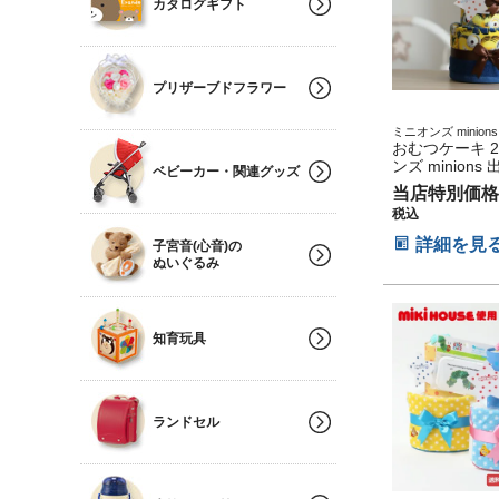
カタログギフト
プリザーブドフラワー
ミニオンズ minions
送料無料 オムツケー
おむつケーキ 2
の子 ビタット sas
ンズ minions
ベビーカー・関連グッズ
リーズ パンパース 
入れ 乳幼児 お
産祝い おむつケーキ
当店特別価格
タオル オムツ
レゼント
税込
ト キャラクタ
ケーキ 豪華 ボ
詳細を見
子宮音(心音)の
思い出 赤ちゃん
ぬいぐるみ
フォト ベイビ
ス ハロウィン
ン 七五三 初節
ギフトセット 
知育玩具
節句 ひな祭り 
子
ランドセル