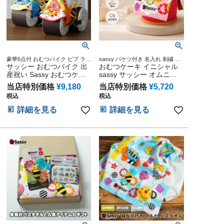
豪華6点付 おむつバイク ビブ ラト
sassy バケツ付き 名入れ 刺繍 ウ
ル タオル マグ オムツケーキ メリ
サッシー おむつバイク 出
ォッシュタオル 歯固め おもちゃ
おむつケーキ イニシャル
ーズ パンパース 出産祝い 妊娠祝
付 出産祝い 妊娠祝い プレゼント
産祝い Sassy おむつケー
sassy サッシー オムニウ
い
キ 男の子 女の子 送料無料
ッティ 出産祝い ラルフロ
当店特別価格
¥
9,180
当店特別価格
¥
5,720
思い出 赤ちゃん 子供 出産
ーレン ベビーソックス は
税込
税込
マタニティ マタニティフ
らぺこあおむし くまのが
ォト パパ ママ ベイビー
っこう バケツ 男の子 女の
詳細を見る
詳細を見る
お父さん お母さん クリス
子 赤ちゃん
マス ハロウィン バレンタ
イン 七五三 初節句 子供の
日 ギフトセット 人気 端午
の節句 ひな祭り