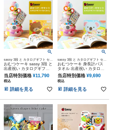
sassy 3段 と カタログギフト セッ
sassy 3段 と カタログギフト セッ
ト 出産祝い おむつケーキ
おむつケーキ sassy 3段 と
ト 出産祝い
おむつケーキ 身長計バス
出産祝い カタログギフト
タオル 出産祝い カタログ
えらんで わくわく セット
ギフト えらんで きらきら
当店特別価格
¥
11,790
当店特別価格
¥
9,690
ハーモニック
ハーモニック
税込
税込
詳細を見る
詳細を見る