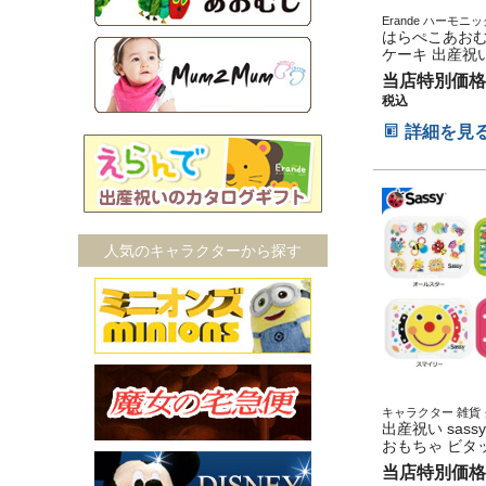
Erande ハーモニ
ト プレゼント ラッ
はらぺこあおむ
ージカード
ケーキ 出産祝
ギフト えらん
当店特別価格
セット 思い出 
税込
供 出産 マタニ
パパ ママ ベイ
詳細を見
ん お母さん ク
ロウィン バレ
五三 初節句 子
トセット 人気
ひな祭り 男の
人気のキャラクターから探す
キャラクター 雑貨 
産記念 出産祝い 小
出産祝い sass
おもちゃ ビタ
トシート おし
当店特別価格
た プレゼント 