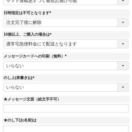
必
須
)
日時指定は不可となります
(
必
須
)
10個以上、ご購入の場合は
(
必
須
)
メッセージカードへの印刷（無料）
(
必
須
)
のし上(表書き)は
(
必
須
)
★メッセージ文面（絵文字不可）
★のし下(お名前)は