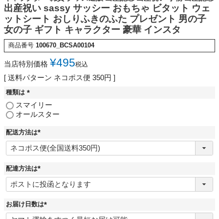
出産祝い sassy サッシー おもちゃ ビタット ウェ
ットシート おしりふきのふた プレゼント 男の子
女の子 ギフト キャラクター 豪華 インスタ
商品番号
100670_BCSA00104
¥
495
当店特別価格
税込
送料パターン
ネコポス便 350円
種類は
(
スマイリー
必
オールスター
須
)
配送方法は
(
必
須
)
配達方法は
(
必
須
)
お届け日数は
(