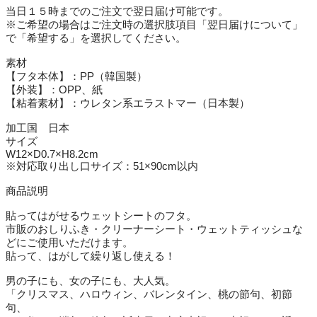
当日１５時までのご注文で翌日届け可能です。
※ご希望の場合はご注文時の選択肢項目「翌日届けについて」
で「希望する」を選択してください。
素材
【フタ本体】：PP（韓国製）
【外装】：OPP、紙
【粘着素材】：ウレタン系エラストマー（日本製）
加工国 日本
サイズ
W12×D0.7×H8.2cm
※対応取り出し口サイズ：51×90cm以内
商品説明
貼ってはがせるウェットシートのフタ。
市販のおしりふき・クリーナーシート・ウェットティッシュな
どにご使用いただけます。
貼って、はがして繰り返し使える！
男の子にも、女の子にも、大人気。
「クリスマス、ハロウィン、バレンタイン、桃の節句、初節
句、