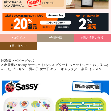
ログイン
会員登録
個人情報の取扱
買い物かご
HOME
ベビーグッズ
出産祝い sassy サッシー おもちゃ ビタット ウェットシート おしりふき
のふた プレゼント 男の子 女の子 ギフト キャラクター 豪華 インスタ