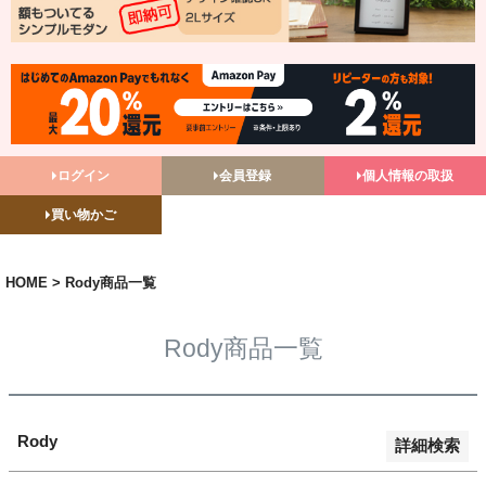
バンドル販売
予約商品
予約商品のみを表示
並び順
ログイン
会員登録
個人情報の取扱
新着順
買い物かご
登録順
価格が安い順
価格が高い順
HOME
Rody商品一覧
優先度順
レビュー順
Rody商品一覧
キーワードヒット順
検索
Rody
詳細検索