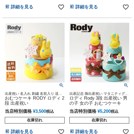
詳細を見る
詳細を見る
出産祝い 名入れ 刺繍 名前入り 送料
出産記念 御出産祝い マタニティグッ
無料 ウォッシュタオル ベビーグッズ
おむつケーキ RODY ロディ 2
ズ Baby shower マタニティ 妊婦ママ
ロディ Rody 3段 出産祝い 男
プレゼント
御出産祝い 妊娠祝い 誕生日祝い ハ
段 出産祝い
の子 女の子 おむつケーキ
ーフバースデー
当店特別価格
¥
3,500
当店特別価格
¥
5,200
税込
税込
在庫切れ
在庫切れ
詳細を見る
詳細を見る