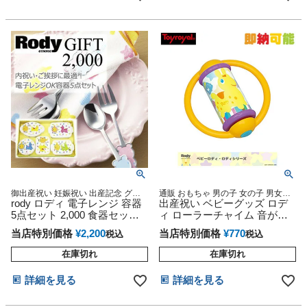
御出産祝い 妊娠祝い 出産記念 グッ
通販 おもちゃ 男の子 女の子 男女兼
ズ 彼女 誕生日
rody ロディ 電子レンジ 容器
用 クリスマス プレゼント かわいい
出産祝い ベビーグッズ ロデ
人気 ランキング 男 女 記念日 お誕生
5点セット 2,000 食器セット
ィ ローラーチャイム 音が鳴
日 ご褒美 お祝い 入園 入学
日本製
る おもちゃ オモチャ 玩具 ラ
当店特別価格
¥
2,200
当店特別価格
¥
770
税込
税込
ッピング 赤ちゃん 乳児 男の
子 女の子 rody プレゼント イ
在庫切れ
在庫切れ
ンスタ
詳細を見る
詳細を見る