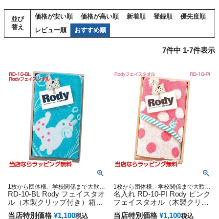
価格が安い順
価格が高い順
新着順
登録順
優先度順
並び
替え
レビュー順
おすすめ順
7
件中
1
-
7
件表示
1枚から団体様、学校関係まで大歓
1枚から団体様、学校関係まで大歓
迎！卒園 入園 記念品 なまえ入り ハ
RD-10-BL Rody フェイスタオ
迎！卒園 入園 記念品 なまえ入り ハ
名入れ RD-10-PI Rody ピンク
ンカチタオル ネーム刺繍タオル クリ
ンカチタオル ネーム刺繍タオル クリ
ル（木製クリップ付き）箱付
フェイスタオル（木製クリッ
スマス 御出産祝い 出産記念
スマス 御出産祝い 出産記念
ロディ
プ付き）ギフトタオル
当店特別価格
¥
1,100
当店特別価格
¥
1,100
税込
税込