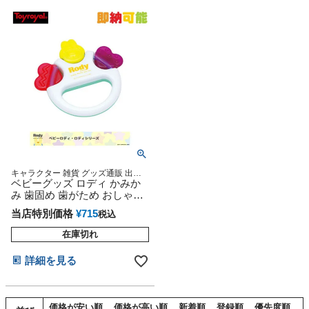
キャラクター 雑貨 グッズ通販 出産
記念 出産祝い 小物 出産記念
ベビーグッズ ロディ かみか
み 歯固め 歯がため おしゃぶ
り 音が鳴る おもちゃ オモチ
当店特別価格
¥
715
税込
ャ
在庫切れ
詳細を見る
価格が安い順
価格が高い順
新着順
登録順
優先度順