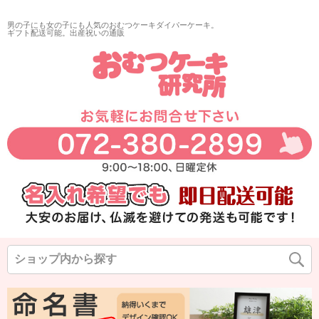
再入荷
男の子にも女の子にも人気のおむつケーキダイパーケーキ。
翌日発送
ギフト配送可能。出産祝いの通販
サイズ
指定なし
◆
◆
◆
カラー
◆
◆
◆
在庫なし商品
在庫なし商品を表示しない
商品番号/JANコード