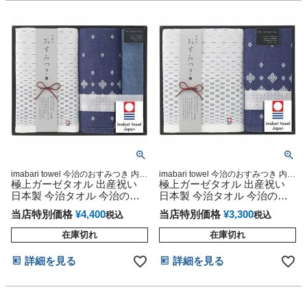
セット 人気 端午の節句 桃の
節句 ひな祭り 男の子 女の子
imabari towel 今治のおすみつき 内祝
imabari towel 今治のおすみつき 内祝
い 今治秀品 4,000円セット 人気 流行
極上ガーゼタオル 出産祝い
い 今治秀品 3,000円セット
極上ガーゼタオル 出産祝い
お洒落
日本製 今治タオル 今治のお
日本製 今治タオル 今治のお
すみつき 今治秀品 粗品 景品
すみつき 今治秀品 粗品 景品
当店特別価格
¥
4,400
当店特別価格
¥
3,300
税込
税込
お返しギフト 引越し挨拶 快
お返しギフト 引越し挨拶 快
気祝い 結婚内祝い
気祝い 結婚内祝い
在庫切れ
在庫切れ
詳細を見る
詳細を見る