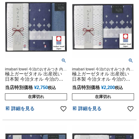
imabari towel 今治のおすみつき 内祝
imabari towel 今治のおすみつき 内祝
い 今治秀品 2,500円セット フェイス
極上ガーゼタオル 出産祝い
い 今治秀品
極上ガーゼタオル 出産祝い
タオル
日本製 今治タオル 今治のお
日本製 今治タオル 今治のお
すみつき 今治秀品 粗品 景品
すみつき 今治秀品 粗品 景品
当店特別価格
¥
2,750
当店特別価格
¥
2,200
税込
税込
お返しギフト 引越し挨拶 快
お返しギフト 引越し挨拶 快
気祝い 結婚内祝い
気祝い 結婚内祝い
在庫切れ
在庫切れ
詳細を見る
詳細を見る