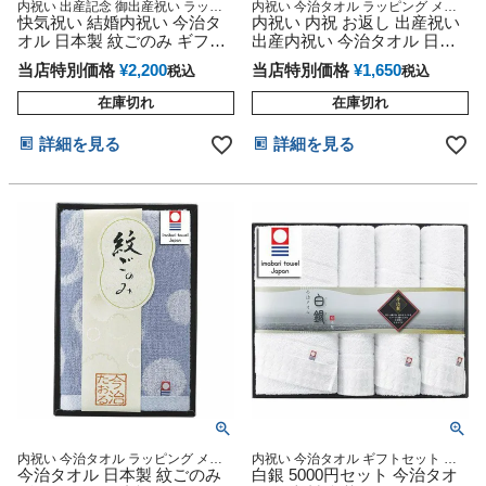
内祝い 出産記念 御出産祝い ラッピ
内祝い 今治タオル ラッピング メッ
ング メッセージカード 熨斗
快気祝い 結婚内祝い 今治タ
セージカード 熨斗
内祝い 内祝 お返し 出産祝い
オル 日本製 紋ごのみ ギフト
出産内祝い 今治タオル 日本
セット お返し 出産祝い 出産
製 紋ごのみ ギフトセット
当店特別価格
¥
2,200
当店特別価格
¥
1,650
税込
税込
内祝い
在庫切れ
在庫切れ
詳細を見る
詳細を見る
内祝い 今治タオル ラッピング メッ
内祝い 今治タオル ギフトセット ラ
セージカード 熨斗
今治タオル 日本製 紋ごのみ
ッピング メッセージカード 熨斗
白銀 5000円セット 今治タオ