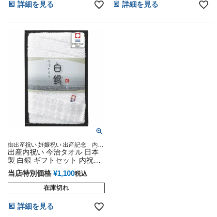
詳細を見る
詳細を見る
御出産祝い 妊娠祝い 出産記念 内祝
い 今治タオル
出産内祝い 今治タオル 日本
製 白銀 ギフトセット 内祝い
内祝 お返し 出産祝い
当店特別価格
¥
1,100
税込
在庫切れ
詳細を見る