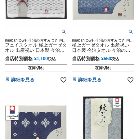
imabari towel 今治のおすみつき 内祝
imabari towel 今治のおすみつき 内祝
い 今治タオル フェイスタオル
フェイスタオル 極上ガーゼタ
い 今治タオル
極上ガーゼタオル 出産祝い
オル 出産祝い 日本製 今治タ
日本製 今治タオル 今治のお
オル 今治のおすみつき 今治
すみつき 今治秀品
当店特別価格
¥
1,100
当店特別価格
¥
550
税込
税込
秀品
在庫切れ
在庫切れ
詳細を見る
詳細を見る