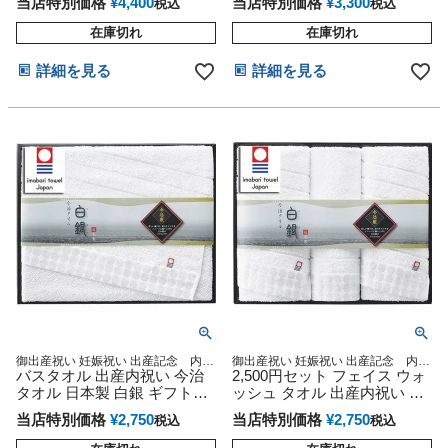
当店特別価格
¥
4,400
当店特別価格
¥
3,300
税込
税込
在庫切れ
在庫切れ
詳細を見る
詳細を見る
御出産祝い 妊娠祝い 出産記念 内祝
御出産祝い 妊娠祝い 出産記念 内祝
い 今治タオル
バスタオル 出産内祝い 今治
い 今治タオル
2,500円セット フェイス ウォ
タオル 日本製 白銀 ギフトセ
ッシュ タオル 出産内祝い 今
ット 内祝い 内祝
治タオル
当店特別価格
¥
2,750
当店特別価格
¥
2,750
税込
税込