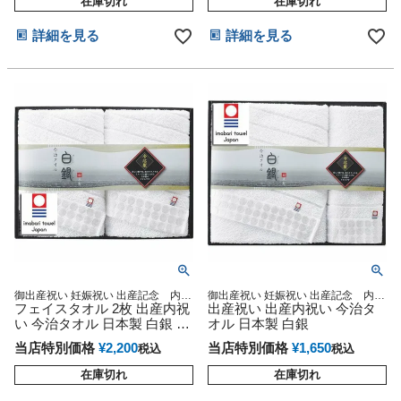
在庫切れ
在庫切れ
詳細を見る
詳細を見る
御出産祝い 妊娠祝い 出産記念 内祝
御出産祝い 妊娠祝い 出産記念 内祝
い 今治タオル
フェイスタオル 2枚 出産内祝
い 今治タオル
出産祝い 出産内祝い 今治タ
い 今治タオル 日本製 白銀 ギ
オル 日本製 白銀
フトセット 内祝い 内祝
当店特別価格
¥
2,200
当店特別価格
¥
1,650
税込
税込
在庫切れ
在庫切れ