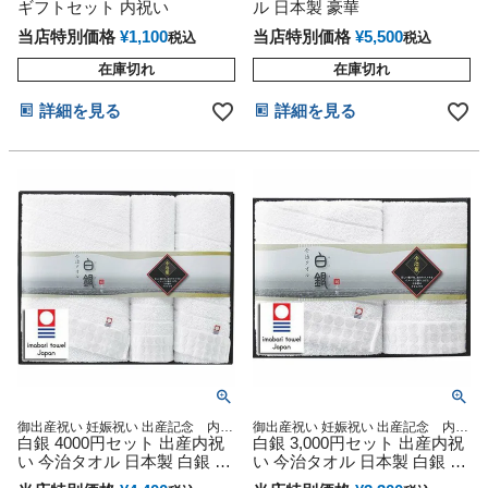
ギフトセット 内祝い
ル 日本製 豪華
当店特別価格
¥
1,100
当店特別価格
¥
5,500
税込
税込
在庫切れ
在庫切れ
詳細を見る
詳細を見る
御出産祝い 妊娠祝い 出産記念 内祝
御出産祝い 妊娠祝い 出産記念 内祝
い 今治タオル
白銀 4000円セット 出産内祝
い 今治タオル
白銀 3,000円セット 出産内祝
い 今治タオル 日本製 白銀 ギ
い 今治タオル 日本製 白銀 ギ
フトセット 内祝い 内祝
フトセット 内祝い 内祝