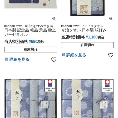
imabari towel 今治のおすみつき 内祝
imabari towel フェイスタオル
い 今治タオル
日本製 記念品 粗品 景品 極上
今治タオル 日本製 紋好み
ガーゼタオル
当店特別価格
¥
1,100
税込
当店特別価格
¥
550
税込
在庫切れ
在庫切れ
詳細を見る
詳細を見る