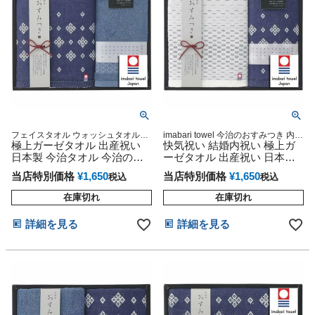
フェイスタオル ウォッシュタオル
imabari towel 今治のおすみつき 内祝
imabari towel 今治のおすみつき 内祝
極上ガーゼタオル 出産祝い
い 今治秀品
快気祝い 結婚内祝い 極上ガ
い 今治秀品
日本製 今治タオル 今治のお
ーゼタオル 出産祝い 日本製
すみつき
今治タオル 今治のおすみつき
当店特別価格
¥
1,650
当店特別価格
¥
1,650
税込
税込
今治秀品
在庫切れ
在庫切れ
詳細を見る
詳細を見る