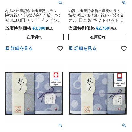
内祝い 出産記念 御出産祝い ラッピ
内祝い 出産記念 御出産祝い ラッピ
ング メッセージカード 熨斗
快気祝い 結婚内祝い 紋ごの
ング メッセージカード 熨斗
快気祝い 結婚内祝い 今治タ
み 3,000円セット プレゼント
オル 日本製 ギフトセット 紋
ギフト 今治タオル 日本製
ごのみ 2,500円セット
当店特別価格
¥
3,300
当店特別価格
¥
2,750
税込
税込
在庫切れ
在庫切れ
詳細を見る
詳細を見る