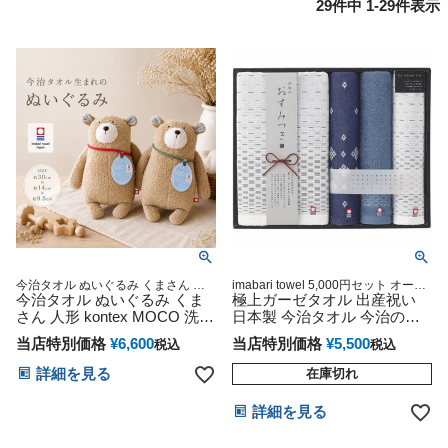
29
件中
1
-
29
件表示
今治タオル ぬいぐるみ くまさん ベ
imabari towel 5,000円セット オーガ
ビー キッズ グッズ アニメ キャラク
今治タオル ぬいぐるみ くま
ニック ギフトセット プレゼント ラ
極上ガーゼタオル 出産祝い
ター 誕生日 通販 約30×約14cm×約
ッピング
さん 人形 kontex MOCO 洗濯
日本製 今治タオル 今治のお
9.5cm
可能 出産祝い 小物 プレゼン
すみつき 今治秀品 粗品 景品
当店特別価格
¥
6,600
当店特別価格
¥
5,500
税込
税込
ト ラッピング インスタ
お返しギフト 引越し挨拶 快
MADEINJAPAN 今治タオル
気祝い 結婚内祝い
詳細を見る
在庫切れ
ブランド認定商品 インテリア
誕生日 赤ちゃん クリスマス
詳細を見る
ハロウィン バレンタイン 七
五三 初節句 子供の日 ギフト