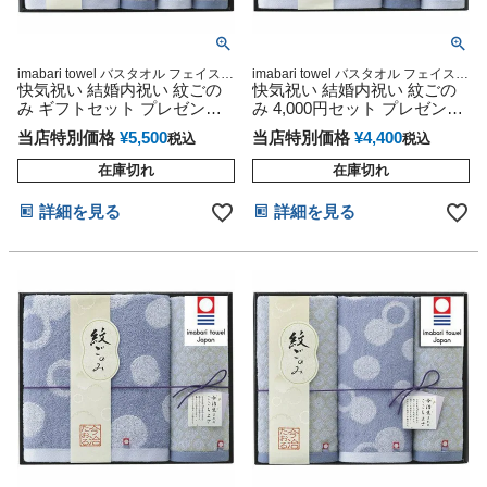
imabari towel バスタオル フェイスタ
imabari towel バスタオル フェイスタ
オル ウォッシュタオル 箱サイズ：
快気祝い 結婚内祝い 紋ごの
オル ウォッシュタオル
快気祝い 結婚内祝い 紋ごの
33×41×8cm
み ギフトセット プレゼント
み 4,000円セット プレゼント
今治タオル 日本製 豪華 お洒
ギフト 今治タオル 日本製
当店特別価格
¥
5,500
当店特別価格
¥
4,400
税込
税込
落 流行 人気
在庫切れ
在庫切れ
詳細を見る
詳細を見る