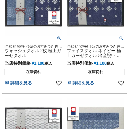
imabari towel 今治のおすみつき 内祝
imabari towel 今治のおすみつき 内祝
い 今治タオル
ウォッシュタオル 2枚 極上ガ
い 今治タオル フェイスタオル
フェイスタオル ネイビー 極
ーゼタオル
上ガーゼタオル 出産祝い 日
本製 今治タオル 今治のおす
当店特別価格
¥
1,100
当店特別価格
¥
1,100
税込
税込
みつき 今治秀品
在庫切れ
在庫切れ
詳細を見る
詳細を見る