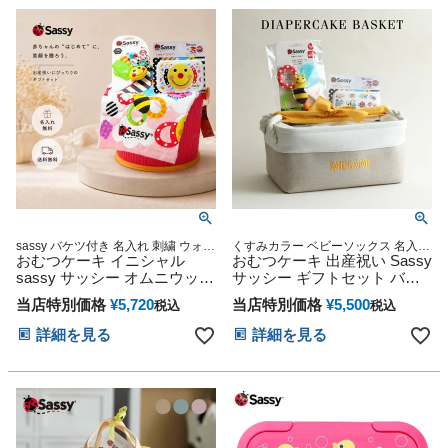
sassy バケツ付き 名入れ 刺繍 ウォッ
くすみカラー ベビーソックス 名入れ
シュタオル 歯固め おもちゃ付 出産
おむつケーキ イニシャル
刺繍 御出産祝い 誕生日祝い
おむつケーキ 出産祝い Sassy
祝い 妊娠祝い プレゼント
sassy サッシー オムニウッテ
サッシー ギフトセット バス
ィ 出産祝い ラルフローレン
ケット ボックス ストッカー
当店特別価格
¥
5,720
当店特別価格
¥
5,500
税込
税込
ベビーソックス はらぺこあお
ケース イニシャル 男の子 女
むし くまのがっこう バケツ
の子 赤ちゃん 名入れ 刺繍 名
詳細を見る
詳細を見る
男の子 女の子 赤ちゃん
前入り くすみカラー ひな祭
り 節句