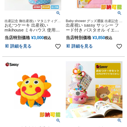
出産記念 御出産祝い マタニティグッ
Baby shower グッズ通販 出産記念 小
ズ Baby shower マタニティ
おむつケーキ 出産祝い
物 出産記念 マタニティ 妊婦ママ 御
出産祝い sassy サッシー フ
出産祝い 妊娠祝い 誕生日祝い 妊娠
mikihouse ミキハウス 使用
ード付き バスタオル イエロ
祝い ハーフバースデー
Sassy 2段
ーキャット バスローブ
当店特別価格
¥
3,000
当店特別価格
¥
3,850
税込
税込
詳細を見る
詳細を見る