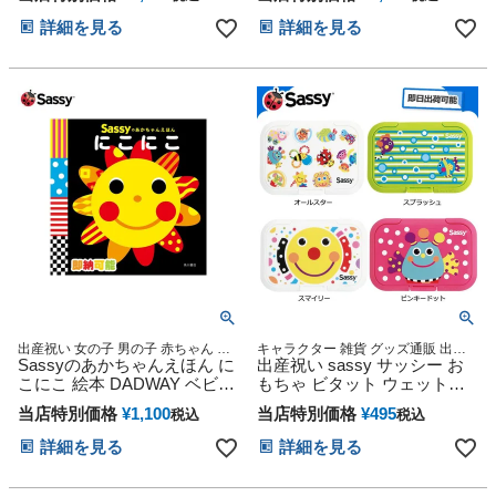
バスタオル
詳細を見る
詳細を見る
出産祝い 女の子 男の子 赤ちゃん ギ
キャラクター 雑貨 グッズ通販 出産
フトセット カラフル 知育 プレゼン
Sassyのあかちゃんえほん に
記念 出産祝い 小物 出産記念
出産祝い sassy サッシー お
ト 専門
こにこ 絵本 DADWAY ベビー
もちゃ ビタット ウェットシ
グッズ サッシー
ート おしりふきのふた プレ
当店特別価格
¥
1,100
当店特別価格
¥
495
税込
税込
ゼント 男の子 女の子 ギフト
キャラクター 豪華 インスタ
詳細を見る
詳細を見る