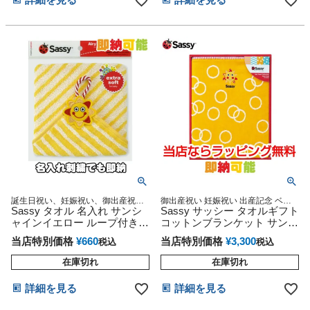
詳細を見る
詳細を見る
誕生日祝い、妊娠祝い、御出産祝
御出産祝い 妊娠祝い 出産記念 ベビ
い、出産内祝い、お返しギフトプレ
Sassy タオル 名入れ サンシ
ーグッズ 赤ちゃん 誕生日 乳児 幼児
Sassy サッシー タオルギフト
ゼント、無撚糸を使用しているの
新生児 知育 遊具
ャインイエロー ループ付き
コットンブランケット サンシ
で、肌触りふわふわ使い心地も抜群♪
ミニタオル
ャイン
当店特別価格
¥
660
当店特別価格
¥
3,300
税込
税込
在庫切れ
在庫切れ
詳細を見る
詳細を見る