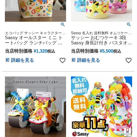
エコバッグ サッシー キャラクター
Sassy 名入れ 送料無料 オムツケーキ
鞄 雑貨 グッズ通販 出産記念 出産祝
Sassy オールスター ミニ ト
ベビー 女の子 男の子 双子 歯固め ビ
サッシー おむつケーキ 3段
い 小物 学生 学校 通学 通勤 部活 記
タット sassy サッシー メリーズ パン
ートバッグ ランチバッグ シ
Sassy 身長計付き バスタオル
念日 お祝い 御祝い インスタグラマ
パース 1歳 誕生日 出産祝い おむつケ
ョッピング 思い出 赤ちゃん
出産祝い 思い出 赤ちゃん 子
ー愛用
ーキ 妊娠祝い プレゼント
当店特別価格
¥
1,320
当店特別価格
¥
5,500
税込
税込
子供 出産 フォト ベイビー ク
供 出産 マタニティ マタニテ
リスマス ハロウィン バレン
ィフォト パパ ママ ベイビー
詳細を見る
詳細を見る
タイン 七五三 初節句 子供の
お父さん お母さん クリスマ
日 ギフトセット 人気 端午の
ス ハロウィン バレンタイン
節句 ひな祭り 男の子 女の子
七五三 初節句 子供の日 ギフ
トセット 人気 端午の節句 ひ
な祭り