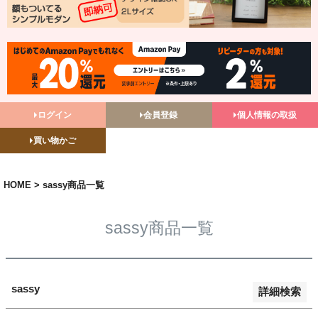
バンドル販売
予約商品
予約商品のみを表示
並び順
ログイン
会員登録
個人情報の取扱
新着順
買い物かご
登録順
価格が安い順
価格が高い順
HOME
sassy商品一覧
優先度順
レビュー順
sassy商品一覧
キーワードヒット順
検索
sassy
詳細検索