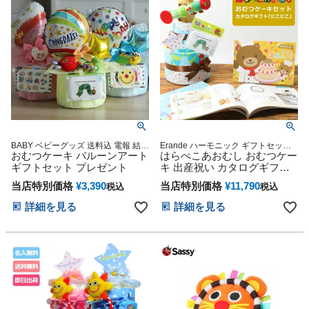
BABY ベビーグッズ 送料込 電報 結婚
Erande ハーモニック ギフトセット
誕生日 御出産祝い 妊娠祝い 出産記
おむつケーキ バルーンアート
プレゼント ラッピング メッセージカ
はらぺこあおむし おむつケー
念
ード
ギフトセット プレゼント
キ 出産祝い カタログギフト
えらんで わくわく セット 思
当店特別価格
¥
3,390
当店特別価格
¥
11,790
税込
税込
い出 赤ちゃん 子供 出産 マタ
ニティ フォト パパ ママ ベイ
詳細を見る
詳細を見る
ビー お父さん お母さん クリ
スマス ハロウィン バレンタ
イン 七五三 初節句 子供の日
ギフトセット 人気 端午の節
句 ひな祭り 男の子 女の子