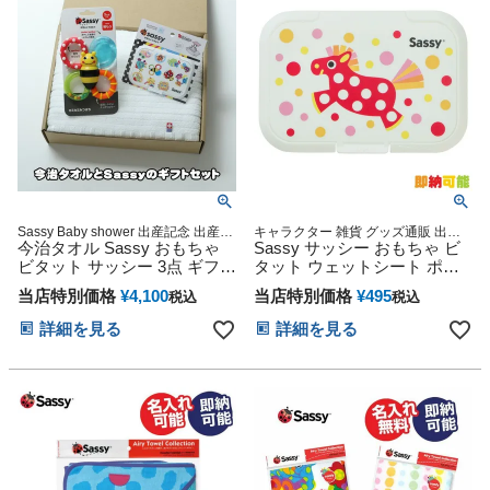
Sassy Baby shower 出産記念 出産グ
キャラクター 雑貨 グッズ通販 出産
ッズ マタニティ 妊婦ママ 御出産祝
今治タオル Sassy おもちゃ
記念 出産祝い 小物 出産記念
Sassy サッシー おもちゃ ビ
い 妊娠祝い 誕生日祝い ハーフバー
ビタット サッシー 3点 ギフト
タット ウェットシート ポニ
スデー
セット
ー おしりふき
当店特別価格
¥
4,100
当店特別価格
¥
495
税込
税込
詳細を見る
詳細を見る