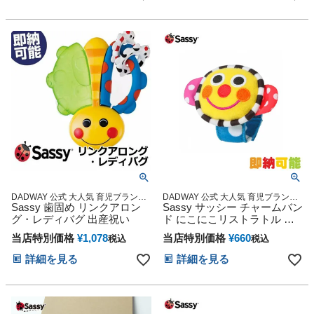
DADWAY 公式 大人気 育児ブランド
DADWAY 公式 大人気 育児ブランド
キャラクター 雑貨 グッズ通販 出産
Sassy 歯固め リンクアロン
キャラクター 雑貨 グッズ通販 出産
Sassy サッシー チャームバン
記念 小物 ダッドウェイ オンライン
記念 小物 ダッドウェイ オンライン
グ・レディバグ 出産祝い
ド にこにこリストラトル は
っぴー
当店特別価格
¥
1,078
当店特別価格
¥
660
税込
税込
詳細を見る
詳細を見る