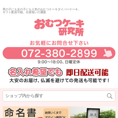
再入荷
男の子にも女の子にも人気のおむつケーキダイパーケーキ。
翌日発送
ギフト配送可能。出産祝いの通販
サイズ
指定なし
◆
◆
◆
カラー
◆
◆
◆
在庫なし商品
在庫なし商品を表示しない
商品番号/JANコード