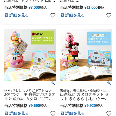
出産祝い ギフトセット sassy
出産祝い
ーキ 妊娠祝い プレゼント
サッシー バスケット ボック
POLORALPHLAUREN ベビ
当店特別価格
¥
7,000
当店特別価格
¥
11,000
税込
税込
ス ストッカー ストレージ
ーソックス Sassy 身長計バス
POLO RALPH LAUREN くす
タオル 今治タオル 3段 サッシ
詳細を見る
詳細を見る
みカラー ベビー ソックス 赤
ー 名入れ 男の子 女の子 思い
ちゃん 子供 出産 クリスマス
出 赤ちゃん 子供 出産 マタニ
ハロウィン バレンタイン 七
ティ ベイビー お父さん お母
五三 初節句 子供の日 ギフト
さん クリスマス ハロウィン
セット 人気 端午の節句 ひな
バレンタイン 七五三 初節句
祭り 男の子 女の子
子供の日 ギフトセット 人気
端午の節句 ひな祭り
sassy 3段 と カタログギフト セット
出産祝い 御出産祝い 妊娠祝い 出産
出産祝い
おむつケーキ 身長計バスタオ
記念 赤ちゃん 男の子 女の子
出産祝い カタログギフト セ
ル 出産祝い カタログギフト
ット きらきら おむつケーキ
えらんで きらきら ハーモニ
ディズニー 思い出 赤ちゃん
当店特別価格
¥
9,690
当店特別価格
¥
9,920
税込
税込
ック
子供 出産 マタニティ マタニ
ティフォト パパ ママ ベイビ
詳細を見る
詳細を見る