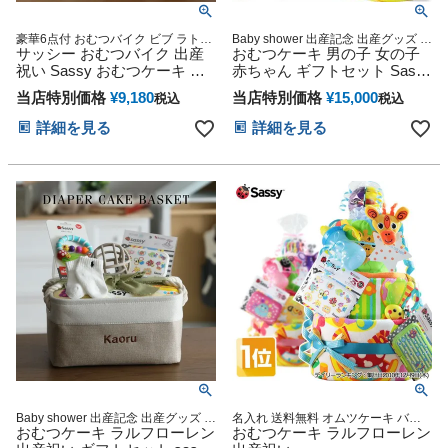
豪華6点付 おむつバイク ビブ ラトル
Baby shower 出産記念 出産グッズ 出
タオル マグ オムツケーキ メリーズ
サッシー おむつバイク 出産
産祝い
おむつケーキ 男の子 女の子
パンパース 出産祝い 妊娠祝い
祝い Sassy おむつケーキ 男
赤ちゃん ギフトセット Sassy
の子 女の子 送料無料 思い出
サッシー DX 3段 豪華 11点 思
当店特別価格
¥
9,180
当店特別価格
¥
15,000
税込
税込
赤ちゃん 子供 出産 マタニテ
い出 赤ちゃん 子供 出産 マタ
ィ マタニティフォト パパ マ
ニティ フォト パパ ママ ベイ
詳細を見る
詳細を見る
マ ベイビー お父さん お母さ
ビー お父さん お母さん クリ
ん クリスマス ハロウィン バ
スマス ハロウィン バレンタ
レンタイン 七五三 初節句 子
イン 七五三 初節句 子供の日
供の日 ギフトセット 人気 端
ギフトセット 人気 端午の節
午の節句 ひな祭り
句 ひな祭り 男の子 女の子
Baby shower 出産記念 出産グッズ マ
名入れ 送料無料 オムツケーキ バス
タニティ 妊婦ママ 御出産祝い 妊娠
おむつケーキ ラルフローレン
タオル 歯固め ギフト メリーズ パン
おむつケーキ ラルフローレン
祝い 誕生日祝い ハーフバースデー
パース 1歳 誕生日 出産祝い おむつケ