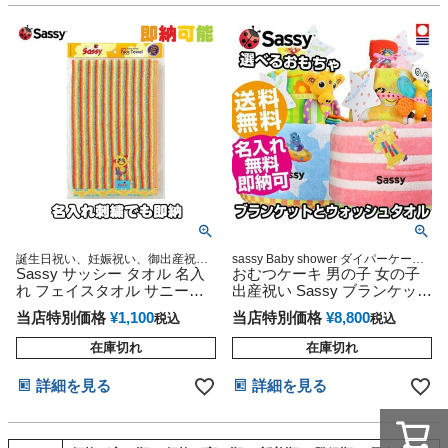
誕生日祝い、妊娠祝い、御出産祝
sassy Baby shower ダイパーケーキ
い、出産内祝い、お返しギフトプレ
Sassy サッシー タオル 名入
オムツタワー
おむつケーキ 男の子 女の子
ゼント、無撚糸を使用しているの
れ フェイスタオル サニース
出産祝い Sassy ブランケット
で、肌触りふわふわ使い心地も抜群♪
マイル 名前入り 刺繍
2段 サッシー
当店特別価格
¥
1,100
当店特別価格
¥
8,800
税込
税込
在庫切れ
在庫切れ
詳細を見る
詳細を見る