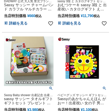
DADWAY 公式 大人気 育児ブランド
sassy 3段 と カタログギフト セット
キャラクター 雑貨 グッズ通販 出産
Sassy サッシー チャームバン
出産祝い おむつケーキ
おむつケーキ sassy 3段 と 出
記念 小物 ダッドウェイ オンライン
ド カラフル マルチカラー お
産祝い カタログギフト えら
ひさま にこにこリストラトル
んで わくわく セット ハーモ
当店特別価格
¥
660
当店特別価格
¥
11,790
税込
税込
ニック
詳細を見る
詳細を見る
Sassy Baby shower 出産記念 出産グ
ベビーグッズ サッシー ギフトセット
ッズ マタニティ 妊婦ママ 御出産祝
sassy サッシー タオルギフト
カラフル 知育 プレゼント 専門
Sassyのあかちゃんえほん が
い 妊娠祝い 誕生日祝い ハーフバー
ギフトセット プレゼント 女
おー！出産祝い 女の子 男の
スデー
の子 男の子 赤ちゃん 身長計
子 赤ちゃん 絵本 DADWAY
当店特別価格
¥
3,980
当店特別価格
¥
1,100
税込
税込