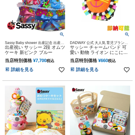
Sassy Baby shower 出産記念 出産グ
DADWAY 公式 大人気 育児ブランド
ッズ マタニティ 妊婦ママ 御出産祝
出産祝い サッシー 2段 オムツ
キャラクター 雑貨 グッズ通販 出産
サッシー チャームバンド 可
い 妊娠祝い 誕生日祝い ハーフバー
記念 小物 ダッドウェイ オンライン
ケーキ 新ピンク ブルー
愛い 動物 ライオン にこにこ
スデー
リストラトル らいおん
当店特別価格
¥
7,700
当店特別価格
¥
660
税込
税込
詳細を見る
詳細を見る