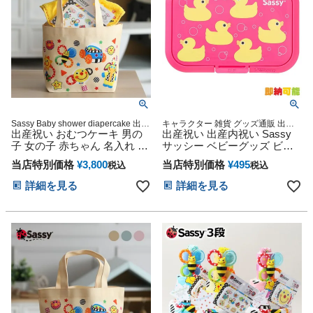
Sassy Baby shower diapercake 出産
キャラクター 雑貨 グッズ通販 出産
記念 出産グッズ マタニティ 妊婦マ
出産祝い おむつケーキ 男の
記念 出産祝い 小物 出産記念
出産祝い 出産内祝い Sassy
マ 御出産祝い 妊娠祝い 誕生日祝い
子 女の子 赤ちゃん 名入れ タ
サッシー ベビーグッズ ビタ
ハーフバースデー
オル Sassy サッシー名前入り
ット ウェットシート ダッキ
当店特別価格
¥
3,800
当店特別価格
¥
495
税込
税込
刺繍 おむつ7枚 流行 人気 可
ー おしりふき ふた ケース プ
愛い お洒落 トートバッグ ラ
レゼント 赤ちゃん 乳児 新生
詳細を見る
詳細を見る
ンチバッグ ショッピング ベ
児 幼児 男の子 女の子 ギフト
ビーグッズ プレゼント カラ
ラッピング キャラクター 可
フル インスタ 出産記念品
愛い 人気 小物