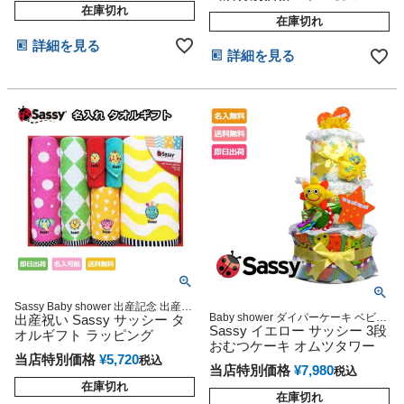
在庫切れ
在庫切れ
詳細を見る
詳細を見る
Sassy Baby shower 出産記念 出産グ
Baby shower ダイパーケーキ ベビー
ッズ マタニティ 妊婦ママ 御出産祝
出産祝い Sassy サッシー タ
シャワー 出産祝い
Sassy イエロー サッシー 3段
い 妊娠祝い 誕生日祝い ハーフバー
オルギフト ラッピング
スデー
おむつケーキ オムツタワー
当店特別価格
¥
5,720
税込
当店特別価格
¥
7,980
税込
在庫切れ
在庫切れ