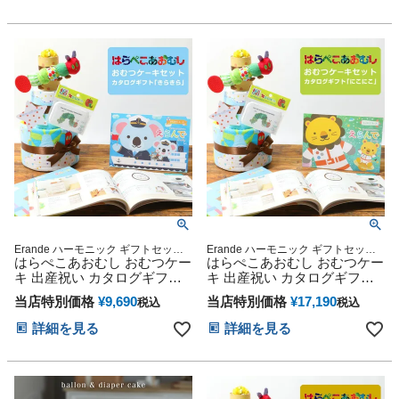
ー お父さん お母さん クリス
マス ハロウィン バレンタイ
ン 七五三 初節句 子供の日 ギ
フトセット 人気 端午の節句
ひな祭り
Erande ハーモニック ギフトセット
Erande ハーモニック ギフトセット
プレゼント ラッピング メッセージカ
はらぺこあおむし おむつケー
プレゼント ラッピング メッセージカ
はらぺこあおむし おむつケー
ード
ード
キ 出産祝い カタログギフト
キ 出産祝い カタログギフト
えらんで きらきら セット 思
えらんで にこにこ セット 思
当店特別価格
¥
9,690
当店特別価格
¥
17,190
税込
税込
い出 赤ちゃん 子供 出産 マタ
い出 赤ちゃん 子供 出産 マタ
ニティ フォト パパ ママ ベイ
ニティ フォト パパ ママ ベイ
詳細を見る
詳細を見る
ビー お父さん お母さん クリ
ビー お父さん お母さん クリ
スマス ハロウィン バレンタ
スマス ハロウィン バレンタ
イン 七五三 初節句 子供の日
イン 七五三 初節句 子供の日
ギフトセット 人気 端午の節
ギフトセット 人気 端午の節
句 ひな祭り 男の子 女の子
句 ひな祭り 男の子 女の子