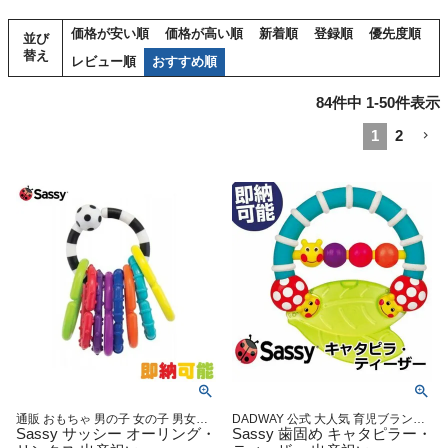
価格が安い順
価格が高い順
新着順
登録順
優先度順
並び
替え
レビュー順
おすすめ順
84
件中
1
-
50
件表示
1
2
通販 おもちゃ 男の子 女の子 男女兼
DADWAY 公式 大人気 育児ブランド
用 クリスマス プレゼント かわいい
Sassy サッシー オーリング・
キャラクター 雑貨 グッズ通販 出産
Sassy 歯固め キャタピラー・
人気 ランキング 男 女 記念日 お誕生
記念 小物 ダッドウェイ オンライン