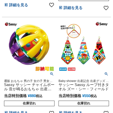
詳細を見る
詳細を見る
通販 おもちゃ 男の子 女の子 男女兼
Baby shower 出産記念 出産グッズ マ
用 クリスマス プレゼント かわいい
Sassy サッシー チャイムボー
タニティ
サッシー Sassy ループ付きタ
人気 ランキング 男 女 記念日 お誕生
ル 音が鳴るおもちゃ 出産祝
オル ズー・シー・フィールド
日 ご褒美 お祝い 入園 入学
い
当店特別価格
¥
880
当店特別価格
¥
550
税込
税込
在庫切れ
在庫切れ