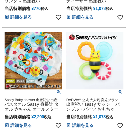
リンクス 出産祝い
ティーザー 出産祝い
日 ご褒美 お祝い 入園 入学
当店特別価格
¥
770
当店特別価格
¥
1,078
税込
税込
詳細を見る
詳細を見る
Sassy Baby shower 出産記念 出産グ
DADWAY 公式 大人気 育児ブランド
ッズ マタニティ 妊婦ママ
バスタオル Sassy 身長計 タ
キャラクター 雑貨 グッズ通販 出産
出産祝い sassy サッシー バ
記念 小物 ダッドウェイ オンライン
オル 赤ちゃん オールスター
ンブル・バイツ おもちゃ
当店特別価格
¥
2,200
当店特別価格
¥
1,078
税込
税込
詳細を見る
詳細を見る