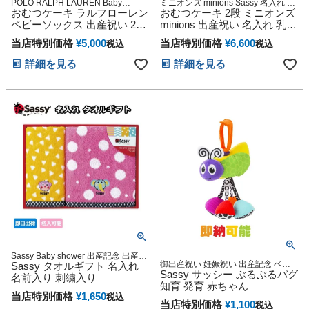
POLO RALPH LAUREN Baby
ミニオンズ minions Sassy 名入れ 送
shower sassy 贈り物 誕生日 出産記
おむつケーキ ラルフローレン
料無料 オムツケーキ 女の子 男の子
おむつケーキ 2段 ミニオンズ
念 人気 オンライン オムツケーキ カ
ビタット sassy サッシー メリーズ パ
ベビーソックス 出産祝い 2段
minions 出産祝い 名入れ 乳幼
ラフル インスタ くすみカラー 今治
ンパース 1歳 誕生日 出産祝い おむつ
名入れ 男の子 女の子 POLO
児 おもちゃ バスタオル オム
タオル オーガニック
ケーキ 妊娠祝い プレゼント
当店特別価格
¥
5,000
当店特別価格
¥
6,600
税込
税込
RALPH LAUREN 七夕 くすみ
ツケーキ ギフト キャラクタ
カラー 今治タオル オーガニ
ー ダイパーケーキ 豪華 ボブ
詳細を見る
詳細を見る
ック ダイパーケーキ オシャ
ティム 思い出 赤ちゃん 子供
レ 可愛い ママ 大人気 赤ちゃ
出産 フォト ベイビー クリス
ん 出産 ベイビー クリスマス
マス ハロウィン バレンタイ
ハロウィン バレンタイン 七
ン 七五三 初節句 子供の日 ギ
五三 初節句 子供の日 ギフト
フトセット 人気 端午の節句
セット 端午の節句 ひな祭り
ひな祭り 男の子 女の子
Sassy Baby shower 出産記念 出産グ
御出産祝い 妊娠祝い 出産記念 ベビ
ッズ マタニティ 妊婦ママ 御出産祝
Sassy タオルギフト 名入れ
ーグッズ 赤ちゃん 誕生日 乳児 幼児
Sassy サッシー ぶるぶるバグ
い 妊娠祝い 誕生日祝い ハーフバー
名前入り 刺繍入り
新生児 知育 遊具
スデー
知育 発育 赤ちゃん
当店特別価格
¥
1,650
税込
当店特別価格
¥
1,100
税込