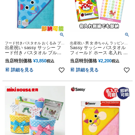
フード付きバスタオル おくるみ プレ
出産祝い 男 女 赤ちゃん ラッピング
ゼント ギフト 男の子 女の子 キャラ
出産祝い sassy サッシー フ
プレゼント ギフト 専門
Sassy サッシー バスタオル
クター 赤ちゃん 特典 流行 可愛い 豪
ード付き バスタオル ブルー
フィールド ホース 名入れ 名
華
ドッグ
前入り 刺繍
当店特別価格
¥
3,850
当店特別価格
¥
2,200
税込
税込
詳細を見る
詳細を見る