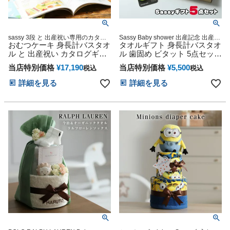
sassy 3段 と 出産祝い専用のカタロ
Sassy Baby shower 出産記念 出産グ
グギフト セット 出産祝い おむつケ
おむつケーキ 身長計バスタオ
ッズ マタニティ 妊婦ママ 御出産祝
タオルギフト 身長計バスタオ
ーキ
い 妊娠祝い 誕生日祝い ハーフバー
ル と 出産祝い カタログギフ
ル 歯固め ビタット 5点セット
スデー
ト えらんで にこにこ ハーモ
名入れ
当店特別価格
¥
17,190
当店特別価格
¥
5,500
税込
税込
ニック
詳細を見る
詳細を見る