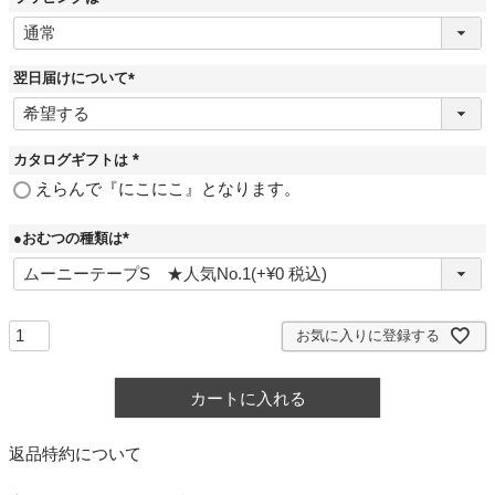
(
必
須
)
翌日届けについて
(
必
須
)
カタログギフトは
(
えらんで『にこにこ』となります。
必
須
)
●おむつの種類は
(
必
須
)
お気に入りに登録する
カートに入れる
返品特約について