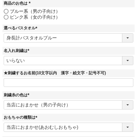
商品のお色は
(
ブルー系（男の子向け）
必
ピンク系（女の子向け）
須
)
選べるバスタオル
(
必
須
)
名入れ刺繍は
(
必
須
)
★刺繍するお名前(10文字以内 漢字・絵文字・記号不可)
刺繍糸の色は
(
必
須
)
おもちゃの種類は
(
必
須
)