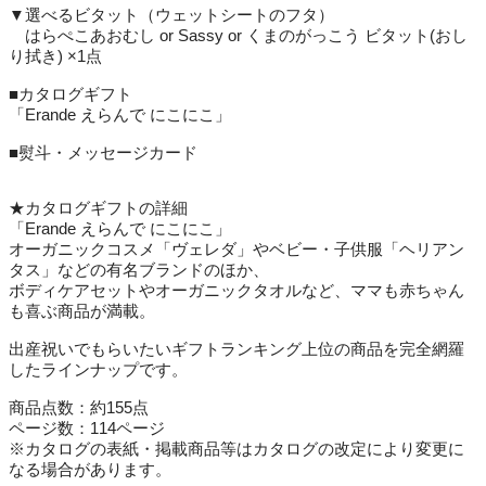
▼選べるビタット（ウェットシートのフタ）
はらぺこあおむし or Sassy or くまのがっこう ビタット(おし
り拭き) ×1点
■カタログギフト
「Erande えらんで にこにこ」
■熨斗・メッセージカード
★カタログギフトの詳細
「Erande えらんで にこにこ」
オーガニックコスメ「ヴェレダ」やベビー・子供服「ヘリアン
タス」などの有名ブランドのほか、
ボディケアセットやオーガニックタオルなど、ママも赤ちゃん
も喜ぶ商品が満載。
出産祝いでもらいたいギフトランキング上位の商品を完全網羅
したラインナップです。
商品点数：約155点
ページ数：114ページ
※カタログの表紙・掲載商品等はカタログの改定により変更に
なる場合があります。