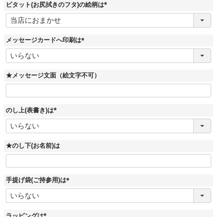
ビタット(お尻拭きのフタ)の絵柄は
(
必
須
)
メッセージカードへ印刷は
(
必
須
)
★メッセージ文面（絵文字不可）
のし上(表書き)は
(
必
須
)
★のし下(お名前)は
手提げ袋(ご持参用)は
(
必
須
)
ラッピングは