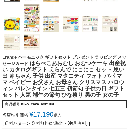
Erande ハーモニック ギフトセット プレゼント ラッピング メッ
はらぺこあおむし おむつケーキ 出産祝
セージカード
い カタログギフト えらんで にこにこ セット 思い
出 赤ちゃん 子供 出産 マタニティ フォト パパ マ
マ ベイビー お父さん お母さん クリスマス ハロウ
ィン バレンタイン 七五三 初節句 子供の日 ギフト
セット 人気 端午の節句 ひな祭り 男の子 女の子
商品番号
niko_cake_aomusi
¥
17,190
当店特別価格
税込
送料パターン
送料無料(北海道・沖縄 有料)