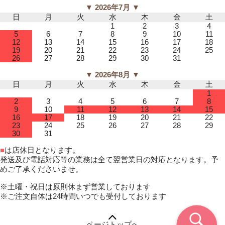
▼ 2026年7月 ▼
日
月
火
水
木
金
土
1
2
3
4
5
6
7
8
9
10
11
12
13
14
15
16
17
18
19
20
21
22
23
24
25
26
27
28
29
30
31
▼ 2026年8月 ▼
日
月
火
水
木
金
土
1
2
3
4
5
6
7
8
9
10
11
12
13
14
15
16
17
18
19
20
21
22
23
24
25
26
27
28
29
30
31
■
は店休日となります。
発送及び電話対応等の業務は全て翌営業日の対応となります。予
めご了承くださいませ。
※土曜・祝日は原則休まず営業しております
※ご注文自体は24時間いつでも受付しております
ページトップへ