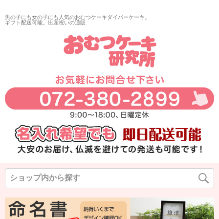
再入荷
男の子にも女の子にも人気のおむつケーキダイパーケーキ。
翌日発送
ギフト配送可能。出産祝いの通販
サイズ
指定なし
◆
◆
◆
カラー
◆
◆
◆
在庫なし商品
在庫なし商品を表示しない
商品番号/JANコード