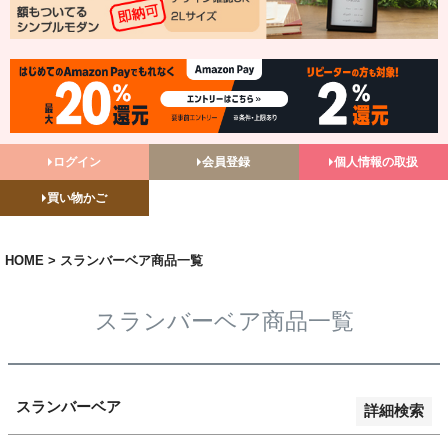
バンドル販売
予約商品
予約商品のみを表示
並び順
ログイン
会員登録
個人情報の取扱
新着順
買い物かご
登録順
価格が安い順
価格が高い順
HOME
スランバーベア商品一覧
優先度順
レビュー順
スランバーベア商品一覧
キーワードヒット順
検索
スランバーベア
詳細検索