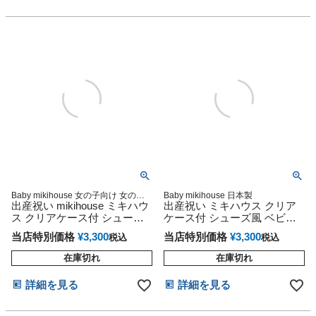
Baby mikihouse 女の子向け 女の子
Baby mikihouse 日本製
用 可愛い お洒落
出産祝い mikihouse ミキハウ
出産祝い ミキハウス クリア
ス クリアケース付 シューズ
ケース付 シューズ風 ベビー
風 ベビーソックス
ソックス
当店特別価格
¥
3,300
当店特別価格
¥
3,300
税込
税込
在庫切れ
在庫切れ
詳細を見る
詳細を見る