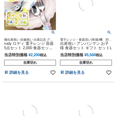
御出産祝い 妊娠祝い 出産記念 グッ
電子レンジ・食器洗い(乾燥)機 対
ズ 彼女 誕生日
rody ロディ 電子レンジ 容器
応・安心の日本製・陶器9点セット
出産祝い アンパンマン お子
5点セット 2,000 食器セット
様 食器セット ギフト セットL
日本製
当店特別価格
¥
2,200
当店特別価格
¥
5,500
税込
税込
在庫切れ
在庫切れ
詳細を見る
詳細を見る