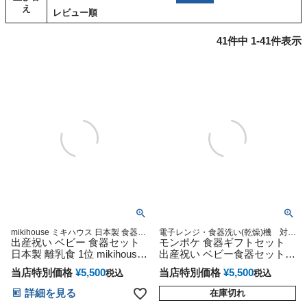
え
レビュー順
41
件中
1
-
41
件表示
mikihouse ミキハウス 日本製 食器セ
電子レンジ・食器洗い(乾燥)機 対
ット 離乳食 テーブルウェアセット
出産祝い ベビー 食器セット
応・安心の日本製・陶器6点セット
モンポケ 食器ギフトセット
ベビー 赤ちゃん お食い初め 出産祝
日本製 離乳食 1位 mikihouse
出産祝い ベビー食器セット
い
ミキハウス 箱付 テーブルウ
離乳食 送料無料 電子レンジ
当店特別価格
¥
5,500
当店特別価格
¥
5,500
税込
税込
ェアセット お食い初め 男の
食洗機 食器洗い乾燥機 対応
子 女の子 送料無料 ギフト キ
テーブルウェアセット お食い
詳細を見る
在庫切れ
ャラクター 豪華 専門 出産記
初め 男の子 女の子 プレゼン