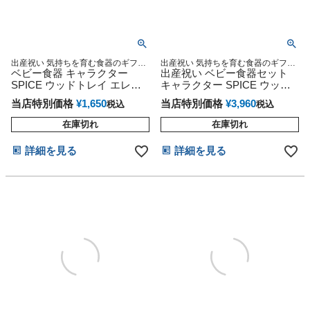
出産祝い 気持ちを育む食器のギフト
出産祝い 気持ちを育む食器のギフト
セット 出産祝いや、お食い初め、毎
ベビー食器 キャラクター
セット 出産祝いや、お食い初め、毎
出産祝い ベビー食器セット
日のお食事に！
日のお食事に！
SPICE ウッドトレイ エレフ
キャラクター SPICE ウッド
ァント
トレイセット ラビット
当店特別価格
¥
1,650
当店特別価格
¥
3,960
税込
税込
在庫切れ
在庫切れ
詳細を見る
詳細を見る