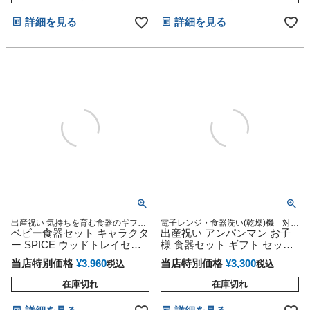
詳細を見る
詳細を見る
出産祝い 気持ちを育む食器のギフト
電子レンジ・食器洗い(乾燥)機 対
セット 出産祝いや、お食い初め、毎
ベビー食器セット キャラクタ
応・安心の日本製・陶器6点セット
出産祝い アンパンマン お子
日のお食事に！
ー SPICE ウッドトレイセッ
様 食器セット ギフト セット
ト エレファント
M
当店特別価格
¥
3,960
当店特別価格
¥
3,300
税込
税込
在庫切れ
在庫切れ