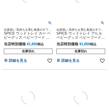
出産祝い 気持ちを育む食器のギフト
出産祝い 気持ちを育む食器のギフト
セット 出産祝いや、お食い初め、毎
SPICE ウッドトレイ カー ベ
セット 出産祝いや、お食い初め、毎
SPICE ウッドトレイ アヒル
日のお食事に！
日のお食事に！
ビーグッズ ベビーフード こ
ベビーグッズ ベビーフード
ども食器 ギフトセット
こども食器
当店特別価格
¥
1,650
当店特別価格
¥
1,650
税込
税込
在庫切れ
在庫切れ
詳細を見る
詳細を見る