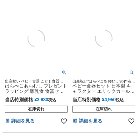
出産祝い ベビー食器 こども食器
出産祝い"はらぺこあおむし"の作者エ
ERIC CARLE エリックカール
はらぺこあおむし プレゼント
リックカールシリーズ
ベビー食器セット 日本製 キ
ラッピング 離乳食 食器セッ
ャラクター エリックカール
ト ドット柄
はらぺこあおむし
当店特別価格
¥
3,630
当店特別価格
¥
4,950
税込
税込
在庫切れ
在庫切れ
詳細を見る
詳細を見る