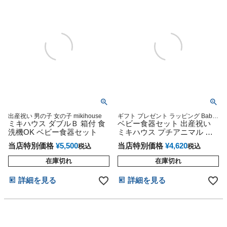
出産祝い 男の子 女の子 mikihouse
ギフト プレゼント ラッピング Baby
ミキハウス ダブルＢ 箱付 食
mikihouse
ベビー食器セット 出産祝い
洗機OK ベビー食器セット
ミキハウス プチアニマル プ
レゼント 赤ちゃん 男の子 女
当店特別価格
¥
5,500
当店特別価格
¥
4,620
税込
税込
の子 ベビーグッズ お食い初
め インスタ
在庫切れ
在庫切れ
詳細を見る
詳細を見る