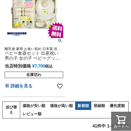
離乳食 豪華 お食い初め 日本製 送料
無料 インスタ
ベビー食器セット 出産祝い
男の子 女の子 ベビーグッズ
mikihouse ミキハウス 離乳食
当店特別価格
¥
7,700
税込
在庫切れ
詳細を見る
価格が安い順
価格が高い順
新着順
登録順
優先度順
並び替
え
レビュー順
41
件中
1
-
41
件表示
カートへ