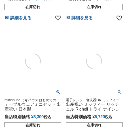
在庫切れ
在庫切れ
詳細を見る
詳細を見る
mikihouse ミキハウス はじめてのお
電子レンジ・食洗器OK ミッフィー
食事に お食い初め 赤ちゃん 乳児 幼
テーブルウェアミニセット 出
ベビー食器セット あす楽対応 送料無
出産祝い ミッフィー リッチ
児 新生児 ベビー食器セット 人気 可
料 出産祝い
産祝い 日本製
ェル Richell トライ ナインチ
愛い ギフトセット ラッピング プレ
ェ・プラウス ベビー食器セッ
ゼント インスタ
当店特別価格
¥
3,300
当店特別価格
¥
5,720
税込
税込
ト
在庫切れ
在庫切れ