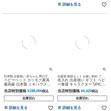
念品
ト ひな祭り キャラクター
詳細を見る
日本製 出産祝い 赤ちゃん 男の子 女
出産祝 食器セット お食い初め プレ
の子 mikihouse
ベビーベッド カリモク家具
ゼント 名前入り ネーム入れ かわい
名入れ 出産祝い ギフト ベビ
い 木の食器 女の子 男の子 リッチ 贈
最高級 日本製 ミキハウス
ー食器 キャラクター SPICE
り物 送料無料 もらってうれしい 食
mikihouse
ウッドトレイ
べさせやすい
当店特別価格
¥
198,000
当店特別価格
¥
4,420
税込
税込
在庫切れ
在庫切れ
詳細を見る
詳細を見る