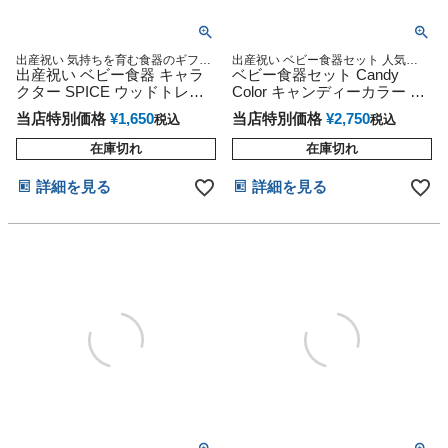
出産祝い 気持ちを育む食器のギフト
出産祝い ベビー食器セット 人気
セット 出産祝いや、お食い初め、毎
出産祝い ベビー食器 キャラ
Candy Color ラッピング無料 こども
ベビー食器セット Candy
日のお食事に！
食器
クター SPICE ウッドトレイ
Color キャンディーカラー 子
ラビット ベビーグッズ ベビ
供食器
当店特別価格
¥
1,650
当店特別価格
¥
2,750
税込
税込
ーフード こども食器
在庫切れ
在庫切れ
詳細を見る
詳細を見る