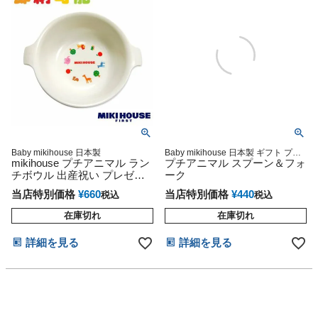
Baby mikihouse 日本製
Baby mikihouse 日本製 ギフト プレ
mikihouse プチアニマル ラン
ゼント ラッピング
プチアニマル スプーン＆フォ
チボウル 出産祝い プレゼン
ーク
ト
当店特別価格
¥
660
当店特別価格
¥
440
税込
税込
在庫切れ
在庫切れ
詳細を見る
詳細を見る