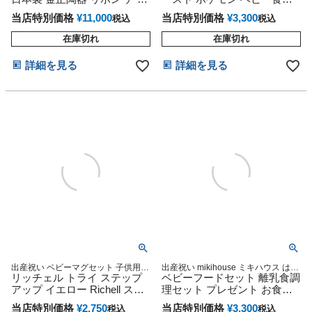
ント インスタ
ンジュ
セット ラッピング無料 PO-3
当店特別価格
¥
11,000
当店特別価格
¥
3,300
税込
税込
在庫切れ
在庫切れ
詳細を見る
詳細を見る
出産祝い ベビーマグセット 子供用
出産祝い mikihouse ミキハウス はじ
赤ちゃん用
リッチェル トライ ステップ
めてのお食事 箱付
ベビーフードセット 離乳食調
アップ イエロー Richell スト
理セット プレゼント お食い
ローマグ キャラクター
初め 日本製
当店特別価格
¥
2,750
当店特別価格
¥
3,300
税込
税込