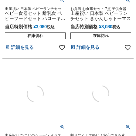
出産祝い 日本製 ベビーランチセット
お弁当 お食事セット 7点 子供食器 ベ
お弁当 お食事セット 7点
ベビー食器セット 離乳食 ベ
ビー食器 男の子 おとこのこ クリス
出産祝い 日本製 ベビーラン
マス プレゼント ギフトセット イン
ビーフードセット ハローキテ
チセット きかんしゃトーマス
スタ
ィ キティちゃん グッズ 女の
当店特別価格
¥
3,080
当店特別価格
¥
3,080
税込
税込
子
在庫切れ
在庫切れ
詳細を見る
詳細を見る
出産祝い ひつじのショーン イラスト
割れにくくて軽い！安心できる素材