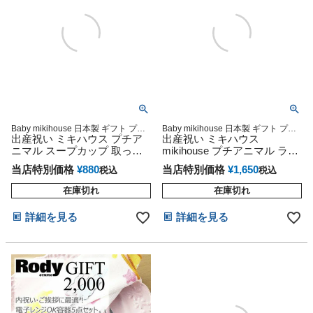
Baby mikihouse 日本製 ギフト プレ
Baby mikihouse 日本製 ギフト プレ
ゼント ラッピング
出産祝い ミキハウス プチア
ゼント ラッピング
出産祝い ミキハウス
ニマル スープカップ 取っ手
mikihouse プチアニマル ラン
付き スープ皿
チプレート
当店特別価格
¥
880
当店特別価格
¥
1,650
税込
税込
在庫切れ
在庫切れ
詳細を見る
詳細を見る