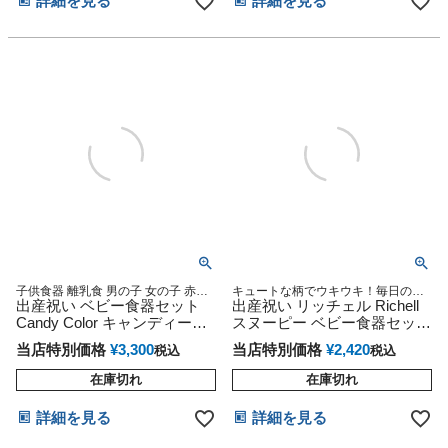
詳細を見る
詳細を見る
子供食器 離乳食 男の子 女の子 赤ち
キュートな柄でウキウキ！毎日の食
ゃん ベビースプーン フォーク ギフ
出産祝い ベビー食器セット
事は、これでキマリ！ベビー食器セ
出産祝い リッチェル Richell
トセット プレゼント インスタ
ット 出産祝い
Candy Color キャンディーカ
スヌーピー ベビー食器セット
ラー
ラッピング無料 SY-2
当店特別価格
¥
3,300
当店特別価格
¥
2,420
税込
税込
在庫切れ
在庫切れ
詳細を見る
詳細を見る