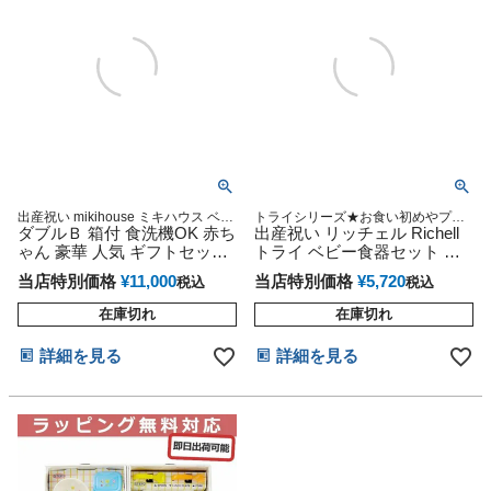
出産祝い mikihouse ミキハウス ベビ
トライシリーズ★お食い初めやプレ
ー食器セット 日本製
ダブルＢ 箱付 食洗機OK 赤ち
ゼントにピッタリな食器セット
出産祝い リッチェル Richell
ゃん 豪華 人気 ギフトセット
トライ ベビー食器セット ス
プレゼント インスタ
テップアップできたね!
当店特別価格
¥
11,000
当店特別価格
¥
5,720
税込
税込
在庫切れ
在庫切れ
詳細を見る
詳細を見る