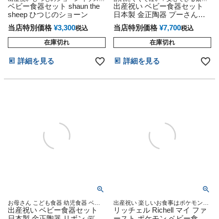
可愛い からふるな 子供用食器
ベビー食器セット shaun the
にこだわった、幼児用の強化軽量こ
出産祝い ベビー食器セット
ども食器です☆
sheep ひつじのショーン
日本製 金正陶器 プーさん強
化磁器食器セット
当店特別価格
¥
3,300
当店特別価格
¥
7,700
税込
税込
在庫切れ
在庫切れ
詳細を見る
詳細を見る
お母さん こども食器 幼児食器 ベビ
出産祝い 楽しいお食事はポケモンと
ースプーン フォーク 育児スプーン
出産祝い ベビー食器セット
いっしょに。ベビー食器セット ギフ
リッチェル Richell マイ ファ
男の子 女の子 ギフトセット プレゼ
トセット 出産祝い
日本製 金正陶器 リボン デ ア
ースト ポケモン ベビー食器