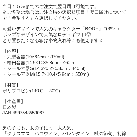
当日１５時までのご注文で翌日届け可能です。
※ご希望の場合はご注文時の選択肢項目「翌日届けについて」
で「希望する」を選択してください。
可愛いデザインで人気のキャラクター「RODY」ロディ♪
ポップなデザインで人気なロディギフト!◎
とり置きたくなる箱は小物入れ等にも使えます☆
【内容】
・丸型容器(10×64cm：370ml)
・楕円容器(14.5×10×5.8cm：460ml)
・シール容器S(14.3×9.2×5.8cm：440ml)
・シール容器M(15.7×10.4×5.8cm：550ml)
【材質】
ポリプロピン(140℃～-30℃)
【生産国】
日本製
JAN:4997548553067
男の子にも、女の子にも、大人気。
「クリスマス、ハロウィン、バレンタイン、桃の節句、初節