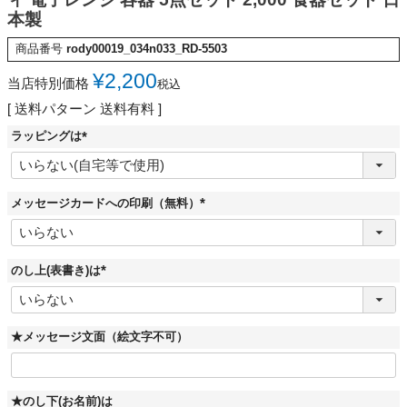
本製
商品番号
rody00019_034n033_RD-5503
¥
2,200
当店特別価格
税込
送料パターン
送料有料
ラッピングは
(
必
須
)
メッセージカードへの印刷（無料）
(
必
須
)
のし上(表書き)は
(
必
須
)
★メッセージ文面（絵文字不可）
★のし下(お名前)は