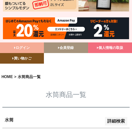
バンドル販売
予約商品
予約商品のみを表示
並び順
ログイン
会員登録
個人情報の取扱
新着順
買い物かご
登録順
価格が安い順
価格が高い順
HOME
水筒商品一覧
優先度順
レビュー順
水筒商品一覧
キーワードヒット順
検索
水筒
詳細検索