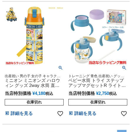
出産祝い 男の子 女の子 キャラクタ
トレーニング 青色 出産祝い グッズ
ー 人気 ラッピング プレゼント USJ
ミニオン ミニオンズ ハロウ
可愛い 人気 赤ちゃん 乳児 幼児 新生
ベビー水筒 トライ ステップ
メッセージカード 熨斗 専門
児 男の子 女の子
ィン グッズ 2way 水筒 直飲
アップマグセットR ライトブ
み スポーツボトル カバー付
ルー
当店特別価格
¥
4,180
当店特別価格
¥
2,750
税込
税込
き コップ付き スケーター
在庫切れ
在庫切れ
詳細を見る
詳細を見る