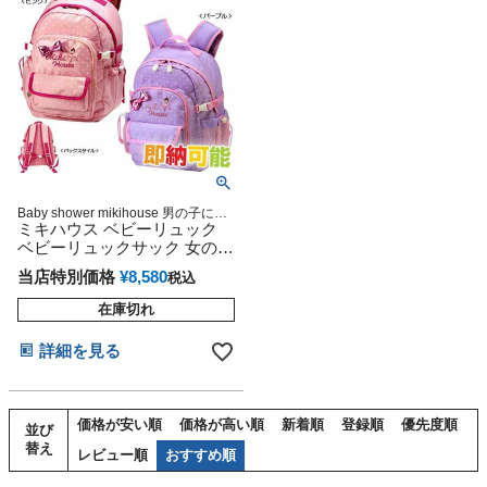
Baby shower mikihouse 男の子にも
女の子にも大人気のミキハウスギフ
ミキハウス ベビーリュック
ト
ベビーリュックサック 女の子
男の子 リーナちゃん アウト
当店特別価格
¥
8,580
税込
ドア風
在庫切れ
詳細を見る
価格が安い順
価格が高い順
新着順
登録順
優先度順
並び
替え
レビュー順
おすすめ順