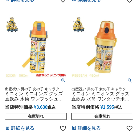
出産祝い 男の子 女の子 キャラクタ
出産祝い 男の子 女の子 キャラクタ
ー USJ 人気 ラッピング プレゼント
ミニオン ミニオンズ グッズ
ー USJ ハロウィン 人気 食洗機対応
ミニオン ミニオンズ グッズ
メッセージカード 熨斗
プレゼント 専門
直飲み 水筒 ワンプッシュダ
直飲み 水筒 ワンタッチボト
イレクトボトル スケーター
ル マグ スケーター 日本製
当店特別価格
¥
3,630
当店特別価格
¥
1,595
税込
税込
在庫切れ
在庫切れ
詳細を見る
詳細を見る