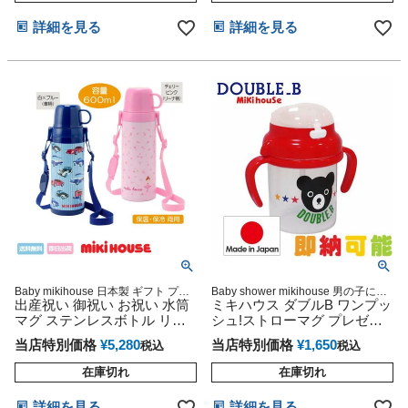
詳細を見る
詳細を見る
Baby mikihouse 日本製 ギフト プレ
Baby shower mikihouse 男の子にも
ゼント ラッピング
出産祝い 御祝い お祝い 水筒
女の子にも大人気のミキハウスギフ
ミキハウス ダブルB ワンプッ
ト
マグ ステンレスボトル リー
シュ!ストローマグ プレゼン
ナ＆車 ミキハウス
ト 水筒
当店特別価格
¥
5,280
当店特別価格
¥
1,650
税込
税込
在庫切れ
在庫切れ
詳細を見る
詳細を見る