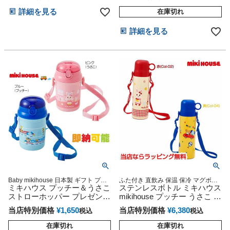
詳細を見る
在庫切れ
詳細を見る
Baby mikihouse 日本製 ギフト プレ
ふた付き 直飲み 保温 保冷 マグボト
ゼント ラッピング
ミキハウス プッチー＆うさこ
ル 子供用 赤ちゃん用 男の子 女の子
ステンレスボトル ミキハウス
ラッピング プレゼント ギフト
ストローホッパー プレゼント
mikihouse プッチー うさこ 水
水筒
筒
当店特別価格
¥
1,650
当店特別価格
¥
6,380
税込
税込
在庫切れ
在庫切れ