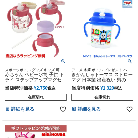
スポーツボトル グッズ キッズ 可愛
アニメ 水筒 ボトル プレゼント ハン
い 人気 女の子 話題 専門
赤ちゃん ベビー水筒 子供 ト
ドル ストローフード 専門
きかんしゃトーマス ストロー
ライ ステップアップマグセッ
マグ 日本製 出産祝い 男の子
トR ピンク(P) トレーニング
女の子 赤ちゃん キャラクタ
当店特別価格
¥
2,750
当店特別価格
¥
1,320
税込
税込
レッスン 練習 出産祝い
ー
在庫切れ
在庫切れ
詳細を見る
詳細を見る