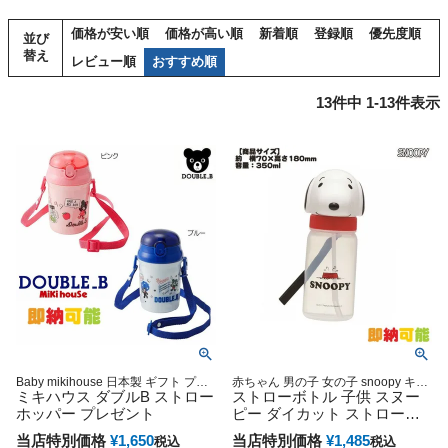
価格が安い順
価格が高い順
新着順
登録順
優先度順
並び
替え
レビュー順
おすすめ順
13
件中
1
-
13
件表示
Baby mikihouse 日本製 ギフト プレ
赤ちゃん 男の子 女の子 snoopy キャ
ゼント ラッピング
ミキハウス ダブルB ストロー
ラクター グッズ 小物 可愛い 人気 専
ストローボトル 子供 スヌー
門
ホッパー プレゼント
ピー ダイカット ストロー付
水筒
当店特別価格
¥
1,650
当店特別価格
¥
1,485
税込
税込