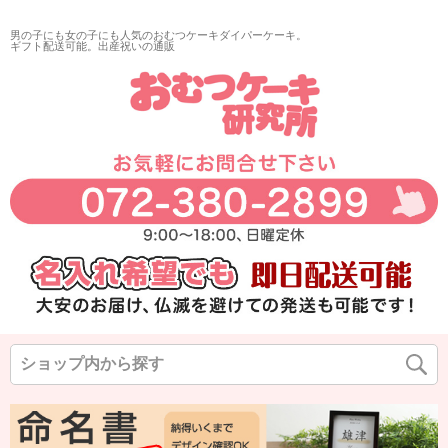
再入荷
男の子にも女の子にも人気のおむつケーキダイパーケーキ。
翌日発送
ギフト配送可能。出産祝いの通販
サイズ
指定なし
◆
◆
◆
カラー
◆
◆
◆
在庫なし商品
在庫なし商品を表示しない
商品番号/JANコード