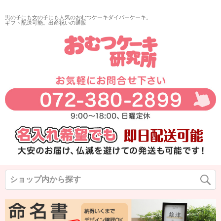
再入荷
男の子にも女の子にも人気のおむつケーキダイパーケーキ。
翌日発送
ギフト配送可能。出産祝いの通販
サイズ
指定なし
◆
◆
◆
カラー
◆
◆
◆
在庫なし商品
在庫なし商品を表示しない
商品番号/JANコード