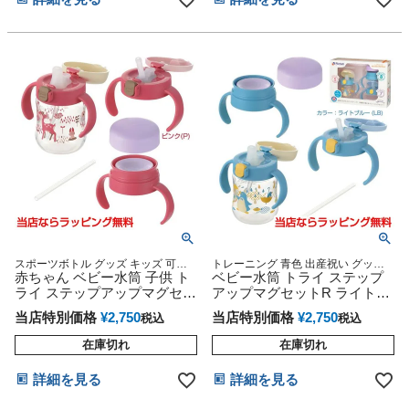
スポーツボトル グッズ キッズ 可愛
トレーニング 青色 出産祝い グッズ
い 人気 女の子 話題 専門
赤ちゃん ベビー水筒 子供 ト
可愛い 人気 赤ちゃん 乳児 幼児 新生
ベビー水筒 トライ ステップ
児 男の子 女の子
ライ ステップアップマグセッ
アップマグセットR ライトブ
トR ピンク(P) トレーニング
ルー
当店特別価格
¥
2,750
当店特別価格
¥
2,750
税込
税込
レッスン 練習 出産祝い
在庫切れ
在庫切れ
詳細を見る
詳細を見る