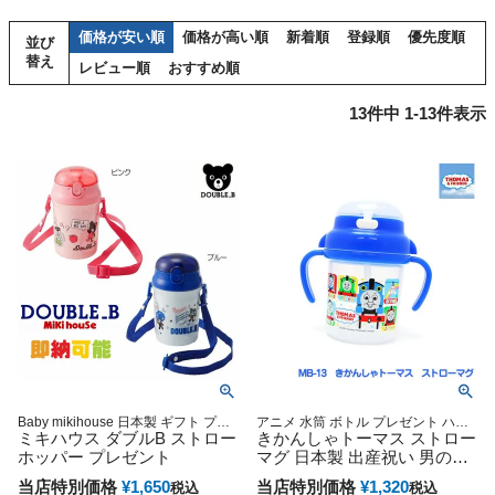
価格が安い順
価格が高い順
新着順
登録順
優先度順
並び
替え
レビュー順
おすすめ順
13
件中
1
-
13
件表示
Baby mikihouse 日本製 ギフト プレ
アニメ 水筒 ボトル プレゼント ハン
ゼント ラッピング
ミキハウス ダブルB ストロー
ドル ストローフード 専門
きかんしゃトーマス ストロー
ホッパー プレゼント
マグ 日本製 出産祝い 男の子
女の子 赤ちゃん キャラクタ
当店特別価格
¥
1,650
当店特別価格
¥
1,320
税込
税込
ー