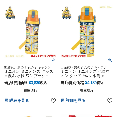
出産祝い 男の子 女の子 キャラクタ
出産祝い 男の子 女の子 キャラクタ
ー USJ 人気 ラッピング プレゼント
ミニオン ミニオンズ グッズ
ー 人気 ラッピング プレゼント USJ
ミニオン ミニオンズ ハロウ
メッセージカード 熨斗
メッセージカード 熨斗 専門
直飲み 水筒 ワンプッシュダ
ィン グッズ 2way 水筒 直飲
イレクトボトル スケーター
み スポーツボトル カバー付
当店特別価格
¥
3,630
当店特別価格
¥
4,180
税込
税込
き コップ付き スケーター
在庫切れ
在庫切れ
詳細を見る
詳細を見る