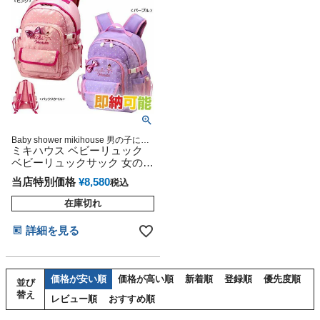
Baby shower mikihouse 男の子にも
女の子にも大人気のミキハウスギフ
ミキハウス ベビーリュック
ト
ベビーリュックサック 女の子
男の子 リーナちゃん アウト
当店特別価格
¥
8,580
税込
ドア風
在庫切れ
詳細を見る
価格が安い順
価格が高い順
新着順
登録順
優先度順
並び
替え
レビュー順
おすすめ順