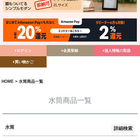
バンドル販売
予約商品
予約商品のみを表示
並び順
ログイン
会員登録
個人情報の取扱
新着順
買い物かご
登録順
価格が安い順
価格が高い順
HOME
水筒商品一覧
優先度順
レビュー順
水筒商品一覧
キーワードヒット順
検索
水筒
詳細検索