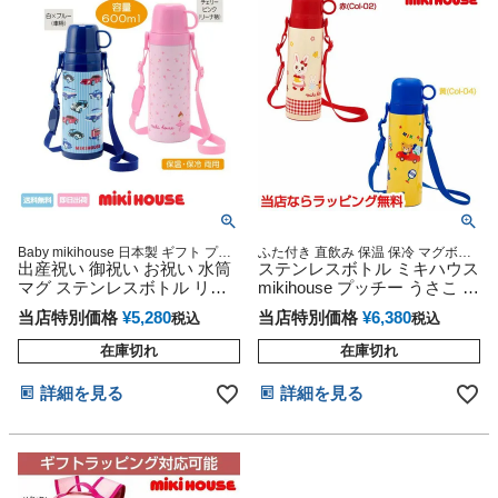
Baby mikihouse 日本製 ギフト プレ
ふた付き 直飲み 保温 保冷 マグボト
ゼント ラッピング
出産祝い 御祝い お祝い 水筒
ル 子供用 赤ちゃん用 男の子 女の子
ステンレスボトル ミキハウス
ラッピング プレゼント ギフト
マグ ステンレスボトル リー
mikihouse プッチー うさこ 水
ナ＆車 ミキハウス
筒
当店特別価格
¥
5,280
当店特別価格
¥
6,380
税込
税込
在庫切れ
在庫切れ
詳細を見る
詳細を見る