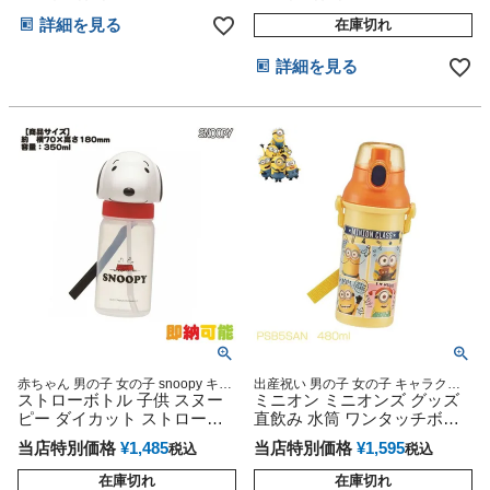
詳細を見る
在庫切れ
詳細を見る
赤ちゃん 男の子 女の子 snoopy キャ
出産祝い 男の子 女の子 キャラクタ
ラクター グッズ 小物 可愛い 人気 専
ストローボトル 子供 スヌー
ー USJ ハロウィン 人気 食洗機対応
ミニオン ミニオンズ グッズ
門
プレゼント 専門
ピー ダイカット ストロー付
直飲み 水筒 ワンタッチボト
水筒
ル マグ スケーター 日本製
当店特別価格
¥
1,485
当店特別価格
¥
1,595
税込
税込
在庫切れ
在庫切れ