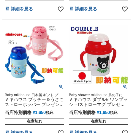
詳細を見る
詳細を見る
Baby mikihouse 日本製 ギフト プレ
Baby shower mikihouse 男の子にも
ゼント ラッピング
ミキハウス プッチー＆うさこ
女の子にも大人気のミキハウスギフ
ミキハウス ダブルB ワンプッ
ト
ストローホッパー プレゼント
シュ!ストローマグ プレゼン
水筒
ト 水筒
当店特別価格
¥
1,650
当店特別価格
¥
1,650
税込
税込
在庫切れ
在庫切れ
詳細を見る
詳細を見る