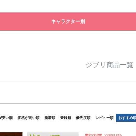
バンドル
ル
限定
再入荷
翌日発送
キャラクター別
予約商品
なし
◆
◆
◆
予約商
並び順
◆
◆
新着順
優先度
ジブリ商品一覧
検索
が安い順
価格が高い順
新着順
登録順
優先度順
レビュー順
おすすめ