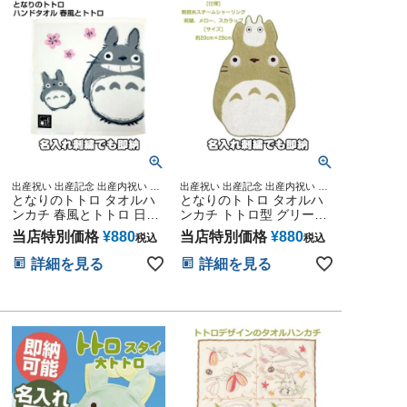
トセット 人気 端午の節句
ひな祭り 男の子 女の子
出産祝い 出産記念 出産内祝い お
出産祝い 出産記念 出産内祝い お
返し 景品 自治会 子供会 ポイント
となりのトトロ タオルハ
返し 景品 自治会 子供会 ポイント
となりのトトロ タオルハ
利用 丸眞 タオル 34cm×36cm 雑
利用 丸眞 タオル 約20cm×28cm
ンカチ 春風とトトロ 日本
ンカチ トトロ型 グリーン
貨グッズ通販 BABY ベビー 熨斗
雑貨グッズ通販 BABY ベビー 熨斗
製 男女兼用
男女兼用
人気 ギフト ラッピング メッセカ
人気 ギフト ラッピング メッセカ
当店特別価格
¥
880
当店特別価格
¥
880
税込
税込
ード ジブリグッズ
ード ジブリグッズ
詳細を見る
詳細を見る