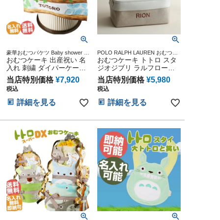
豪華おむつバケツ Baby shower ダ
POLO RALPH LAUREN おむつボ
イパーケーキ オムツタワー 送料
おむつケーキ 出産祝い 名
ックス お試し ずっと使える 長く
おむつケーキ トトロ スタ
無料 送料込み
使える 実用品 便利 御出産祝い 人
入れ 刺繍 ダイパーケーキ
ジオジブリ ラルフローレ
気 ママ用品 子育て Baby shower
となりのトトロ オムニウ
ン 出産祝い ギフトセット
贈り物 小物 可愛い 人気 流行 誕生
当店特別価格
¥
7,920
当店特別価格
¥
5,980
ッティ オムツケーキ 今治
バスケット ボックス くす
日 出産記念 妊娠祝い
税込
税込
タオル ジブリ グッズ オム
みカラー ベビーソックス
ツバケツ ギフト ベビーシ
ジブリグッズ プレゼント
詳細を見る
詳細を見る
ャワー ダイパーケーキ 赤
妊娠祝 赤ちゃん 子供 出産
ちゃん 子供 出産 クリスマ
クリスマス ハロウィン バ
ス ハロウィン バレンタイ
レンタイン 七五三 初節句
ン 七五三 初節句 子供の日
子供の日 ギフトセット 人
ギフトセット 人気 端午の
気 端午の節句 ひな祭り 男
節句 ひな祭り 男の子 女の
の子 女の子
子