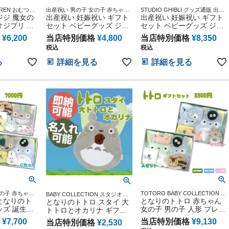
AUREN おむつボ
出産祝い 男の子 女の子 赤ちゃん
STUDIO GHIBLI グッズ通販 出産
と使える 長く
ジジ 魔女の
ギフトセット ベビーグッズ ジブ
出産祝い 妊娠祝い ギフト
記念 小物 マタニティ 妊婦ママ 御
出産祝い 妊娠祝い ギフト
 御出産祝い 人
リグッズ
出産祝い 妊娠祝い 誕生日祝い 御
オジブリ ラ
セット ベビーグッズ ジブ
セット ベビーグッズ ジブ
by shower
祝い 記念日 ハーフバースデー
出産祝い ギ
リグッズ ぬいぐるみ とな
リグッズ ぬいぐるみ とな
 人気 流行 誕生
¥
6,200
当店特別価格
¥
4,800
当店特別価格
¥
8,350
スケット ボ
りのトトロ プレゼント 人
りのトトロ プレゼント 人
い
税込
税込
カー ストレ
形 二馬力 思い出 赤ちゃん
形 二馬力 思い出 赤ちゃん
の子 赤ちゃ
子供 出産 フォト ベイビー
子供 出産 フォト ベイビー
る
詳細を見る
詳細を見る
PH LAUREN
クリスマス ハロウィン バ
クリスマス ハロウィン バ
ベビー ソッ
レンタイン 七五三 初節句
レンタイン 七五三 初節句
子供 クリス
子供の日 ギフトセット 人
子供の日 ギフトセット 人
ン バレンタ
気 端午の節句 ひな祭り 男
気 端午の節句 ひな祭り 男
節句 子供の
の子 女の子
の子 女の子
ト 端午の節
の子 赤ちゃん
TOTORO BABY COLLECTION ス
BABY COLLECTION スタジオジ
ーグッズ ジブ
となりのト
タジオジブリ アニメ キャラクタ
となりのトトロ 赤ちゃん
ブリ アニメ キャラクター 出産記
となりのトトロ スタイ 大
ー 出産記念 御出産祝い 誕生日祝
念 御出産祝い 誕生日祝い 新入学
ッズ 誕生日
女の子 男の子 人形 プレゼ
トトロとオカリナ ギフト
い 新入学 入園 応援 雑貨 通販
入園 応援 雑貨 通販
ト
ント 7,800円 ギフトセッ
セット
¥
7,700
当店特別価格
¥
9,130
当店特別価格
¥
2,530
ト