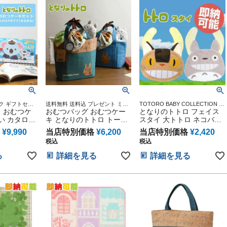
 人気 端午
トセット 人気 端午の節句
気 端午の節句 ひな祭り 男
り
ひな祭り 男の子 女の子
の子 女の子
ック ギフトセッ
送料無料 送料込 プレゼント ミニ
TOTORO BABY COLLECTION ス
 おむつケ
タオル 二馬力 赤ちゃん 男の子 女
おむつバッグ おむつケー
タジオジブリ アニメ キャラクタ
となりのトトロ フェイス
の子 トートバッグ バック オムツ
ー 出産記念 御出産祝い 誕生日祝
い カタログ
キ となりのトトロ トート
スタイ 大トトロ ネコバス
ケーキ バッグタイプ
い 新入学 入園 応援 雑貨 通販
で きらきら
出産祝い ギフトセット 思
笑い 出産祝い
¥
9,990
当店特別価格
¥
6,200
当店特別価格
¥
2,420
出 赤ちゃん
い出 赤ちゃん 子供 出産
税込
税込
ニティ フォ
マタニティ フォト パパ マ
ベイビー お
マ ベイビー お父さん お母
る
詳細を見る
詳細を見る
ん クリスマ
さん クリスマス ハロウィ
 バレンタイ
ン バレンタイン 七五三 初
句 子供の日
節句 子供の日 ギフトセッ
人気 端午の
ト 人気 端午の節句 ひな祭
男の子 女の
り 男の子 女の子