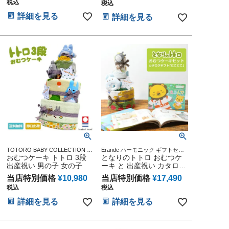
税込
税込
ォト パパ ママ ベイビー
お父さん お母さん クリス
詳細を見る
詳細を見る
マス ハロウィン バレンタ
イン 七五三 初節句 子供の
日 ギフトセット 人気 端午
の節句 ひな祭り
TOTORO BABY COLLECTION ス
Erande ハーモニック ギフトセッ
タジオジブリ アニメ キャラクタ
おむつケーキ トトロ 3段
ト プレゼント ラッピング メッセ
となりのトトロ おむつケ
ー 出産記念 御出産祝い 誕生日祝
ージカード
出産祝い 男の子 女の子
ーキ と 出産祝い カタログ
い
ギフト えらんで にこにこ
当店特別価格
¥
10,980
当店特別価格
¥
17,490
セット 思い出 赤ちゃん 子
税込
税込
供 出産 マタニティ フォト
パパ ママ ベイビー お父さ
詳細を見る
詳細を見る
ん お母さん クリスマス ハ
ロウィン バレンタイン 七
五三 初節句 子供の日 ギフ