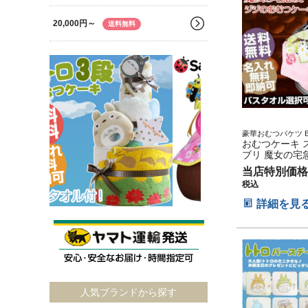
20,000円～
送料無料
豪華おむつバケツ Bab
イパーケーキ オム
おむつケーキ 
無料 送料込み
ブリ 魔女の宅急
ムニウッティ 
当店特別価格
キ
税込
詳細を見
人気ブランドから探す