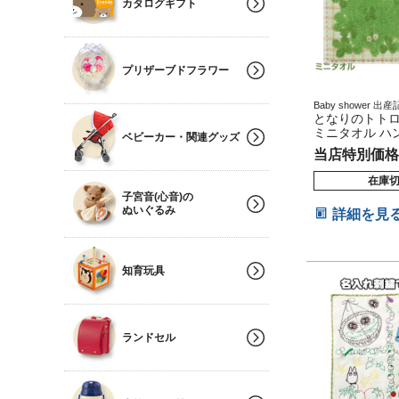
カタログギフト
プリザーブドフラワー
Baby shower 
マタニティ 妊婦マ
となりのトトロ
妊娠祝い 誕生日祝
ミニタオル ハ
ベビーカー・関連グッズ
スデー
リ
当店特別価格
在庫
子宮音(心音)の
ぬいぐるみ
詳細を見
知育玩具
ランドセル