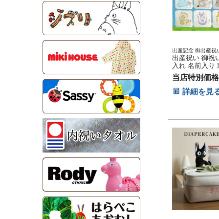
出産記念 御出産祝い
産内祝い 乳児 新生
出産祝い 御祝い
子供 友達 刺繍入り
入れ 名前入り 
ル 誕生日祝い
タジオジブリ 
当店特別価格
りのトトロ バ
稚園 保育園 入
詳細を見
ンカチ ミニタオ
月)