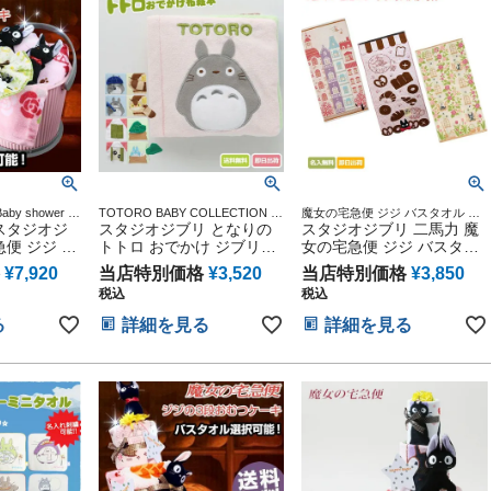
y shower ダ
TOTORO BABY COLLECTION ス
魔女の宅急便 ジジ バスタオル 名
ツタワー 送料
スタジオジ
タジオジブリ アニメ キャラクタ
スタジオジブリ となりの
入れ 刺繍 スタジオジブリ 二馬力
スタジオジブリ 二馬力 魔
ー 出産記念 御出産祝い 誕生日祝
タオルギフト ギフトセット 出産
便 ジジ オ
トトロ おでかけ ジブリグ
女の宅急便 ジジ バスタオ
い 新入学 入園 応援 雑貨 通販
祝い
バケツケー
ッズ えほん ギフトセット
ル 3種類 アパートメント
¥
7,920
当店特別価格
¥
3,520
当店特別価格
¥
3,850
布絵本 送料無料
パン屋の店先 庭先 今治タ
税込
税込
オル
る
詳細を見る
詳細を見る