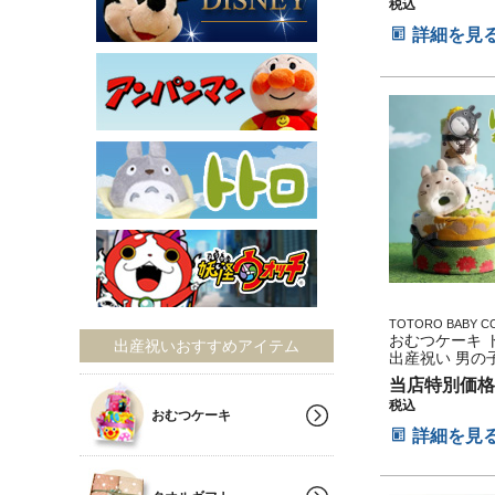
税込
詳細を見
TOTORO BABY C
タジオジブリ アニ
おむつケーキ ト
出産祝いおすすめアイテム
ー 出産記念 御出産
出産祝い 男の子
い
ビーグッズ ギ
当店特別価格
思い出 赤ちゃん
税込
マタニティ マ
おむつケーキ
ォト パパ ママ
詳細を見
お父さん お母
マス ハロウィ
イン 七五三 初