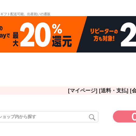
。ギフト配送可能。出産祝いの通販
[マイページ]
[送料・支払]
[
ド
在庫なし
在庫な
商品番号/
〜