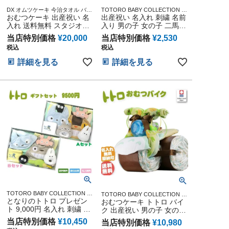
DX オムツケーキ 今治タオル バス
TOTORO BABY COLLECTION ス
タオル 男の子 女の子 ギフト キャ
おむつケーキ 出産祝い 名
タジオジブリ アニメ キャラクタ
出産祝い 名入れ 刺繍 名前
ラクター ダイパーケーキ 豪華 赤
ー 出産記念 御出産祝い 誕生日祝
入れ 送料無料 スタジオジ
入り 男の子 女の子 二馬力
ちゃん インスタ
い 新入学 入園 応援 雑貨 通販
ブリ 二馬力 となりのトト
となりのトトロ スタイ 大
当店特別価格
¥
20,000
当店特別価格
¥
2,530
ロ 思い出 赤ちゃん 子供
トトロ 笑い ギフトセット
税込
税込
出産 マタニティ フォト パ
パ ママ ベイビー お父さん
詳細を見る
詳細を見る
お母さん クリスマス ハロ
ウィン バレンタイン 七五
三 初節句 子供の日 ギフト
セット 人気 端午の節句 ひ
な祭り 男の子 女の子
TOTORO BABY COLLECTION ス
TOTORO BABY COLLECTION ス
タジオジブリ アニメ キャラクタ
となりのトトロ プレゼン
タジオジブリ アニメ キャラクタ
おむつケーキ トトロ バイ
ー 出産記念 御出産祝い 誕生日祝
ー 出産記念 御出産祝い 誕生日祝
ト 9,000円 名入れ 刺繍 名
ク 出産祝い 男の子 女の子
い 新入学 入園 応援 雑貨 通販
い
前入り
思い出 赤ちゃん 子供 出産
当店特別価格
¥
10,450
当店特別価格
¥
10,980
マタニティ マタニティフ