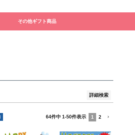
販売
その他ギフト商品
品のみを表示
登録順
価格が安い順
価格が高い順
順
レビュー順
キーワードヒット順
詳細検索
64
件中
1
-
50
件表示
1
2
順