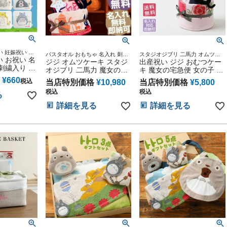
 妊娠祝い 出
バスタオル おもちゃ 名入れ 刺繍
スタジオジブリ 二馬力 オムツケ
児 幼時 孫 娘
 お祝い 名
無料 即納 3段 今治タオル 出産祝
ジジ オムツケーキ スタジ
ーキ アニメ キャラクター
出産祝い ジジ おむつケー
 ひも付きタオ
刺繍入り ス
い おむつケーキ
オジブリ 二馬力 魔女の宅
キ 魔女の宅急便 女の子 赤
二馬力 とな
急便 出産祝い おむつケー
ちゃん ジブリ グッズ ガラ
¥
660
税込
当店特別価格
¥
10,980
当店特別価格
¥
5,800
ースデー 幼
キ 思い出 赤ちゃん 子供
ガラ 人形 思い出 赤ちゃん
園 入学 ハ
税込
税込
出産 マタニティ マタニテ
子供 出産 マタニティ マタ
る
ル(12ヶ
ィフォト パパ ママ ベイビ
ニティフォト パパ ママ ベ
詳細を見る
詳細を見る
ー お父さん お母さん クリ
イビー お父さん お母さん
スマス ハロウィン バレン
クリスマス ハロウィン バ
タイン 七五三 初節句 子供
レンタイン 七五三 初節句
の日 ギフトセット 人気 端
子供の日 ギフトセット 人
午の節句 ひな祭り
気 端午の節句 ひな祭り