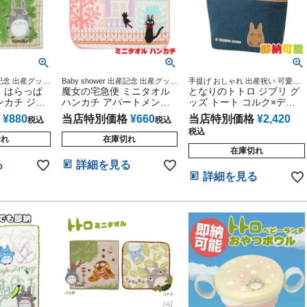
出産記念 出産グッズ
Baby shower 出産記念 出産グッズ
手提げ おしゃれ 出産祝い 可愛い
マ 御出産祝い
 はらっぱ
マタニティ 妊婦ママ 御出産祝い
魔女の宅急便 ミニタオル
幼稚園 保育園 遠足 ピクニック お
となりのトトロ ジブリ グ
い ハーフバー
妊娠祝い 誕生日祝い ハーフバー
弁当 プレゼント インスタ
ンカチ ジブ
ハンカチ アパートメント
ッズ トート コルク×デニ
スデー
ジブリ
ムランチバック Ｍ
¥
880
当店特別価格
¥
660
当店特別価格
¥
2,420
税込
税込
税込
切れ
在庫切れ
在庫切れ
る
詳細を見る
詳細を見る