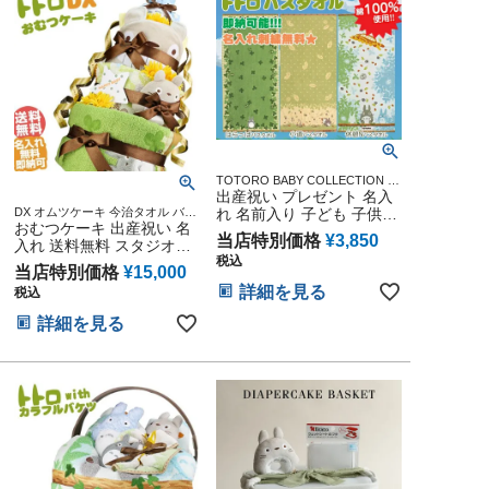
TOTORO BABY COLLECTION ス
タジオジブリ アニメ キャラクタ
出産祝い プレゼント 名入
ー 出産記念 御出産祝い 誕生日祝
DX オムツケーキ 今治タオル バス
れ 名前入り 子ども 子供
い 新入学 入園 応援 雑貨 通販 ネ
タオル 男の子 女の子 ギフト キャ
おむつケーキ 出産祝い 名
刺繍 となりのトトロ ベビ
ーム
当店特別価格
¥
3,850
ラクター ダイパーケーキ 豪華 赤
入れ 送料無料 スタジオジ
ー ジブリグッズ バスタオ
ちゃん インスタ
税込
ブリ 二馬力 となりのトト
ル 人気 流行 可愛い お洒
当店特別価格
¥
15,000
ロ
落 可愛い 二馬力 インスタ
詳細を見る
税込
詳細を見る