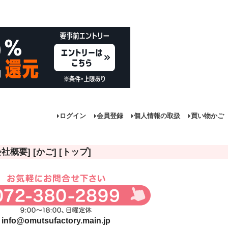
ログイン
会員登録
個人情報の取扱
買い物かご
会社概要]
[かご]
[トップ]
商品
し商品を表示しない
JANコード
info@omutsufactory.main.jp