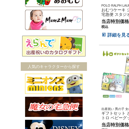
POLO RALPH L
ックス お試し ずっ
おむつケーキ 
使える 実用品 便利
宅急便 スタジ
気 ママ用品 子育て Ba
ルフローレン 
贈り物 小物 可愛い
当店特別価格
フトセット バ
日 出産記念 妊娠祝
税込
ックス ストッ
ージ 男の子 女
詳細を見
ん POLO RAL
くすみカラー 
クス 赤ちゃん 
マス ハロウィ
イン 七五三 初
日 ギフトセッ
句 ひな祭り
人気のキャラクターから探す
出産祝い 男の子 女
ギフトセット ベビ
ギフトセット 
リグッズ
トロ ベビーグ
祝い プレゼン
当店特別価格