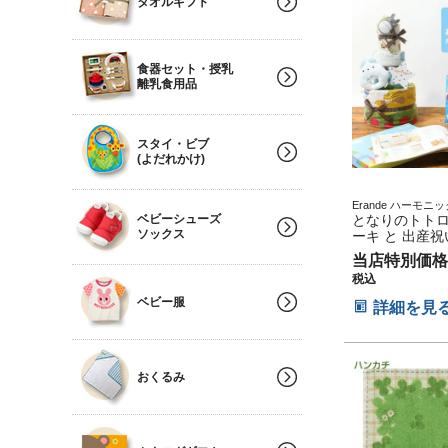
タオルギフト
日 ギフトセット
の節句 ひな祭
食器セット・授乳
離乳食用品
スタイ・ビブ
(よだれかけ)
Erande ハーモニ
ベビーシューズ
ト
となりのトトロ
ソックス
ーキ と 出産祝
ギフト えらん
当店特別価格
のセット 思い
税込
子供 出産 マタ
ト パパ ママ 
ベビー服
詳細を見
父さん お母さ
ス ハロウィン
ン 七五三 初節
ギフトセット 
おくるみ
節句 ひな祭り 
子