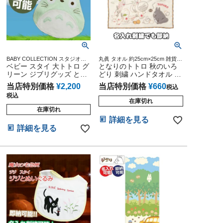
BABY COLLECTION スタジオジ
丸眞 タオル 約25cm×25cm 雑貨
ブリ アニメ キャラクター 出産記
ベビー スタイ 大トトロ グ
通販 BABY シャーリング 全面刺繍
となりのトトロ 秋のいろ
念 御出産祝い 誕生日祝い 新入学
妊婦さん ママさん マタニティタ
リーン ジブリグッズ とな
どり 刺繍 ハンドタオル ハ
入園 応援 雑貨 通販
オル メッセージカード お母さん
りのトトロ
ンカチ ジブリグッズ
女性 女友達 贈答 お土産 手土産 粗
当店特別価格
¥
2,200
当店特別価格
¥
660
税込
品
税込
在庫切れ
在庫切れ
詳細を見る
詳細を見る