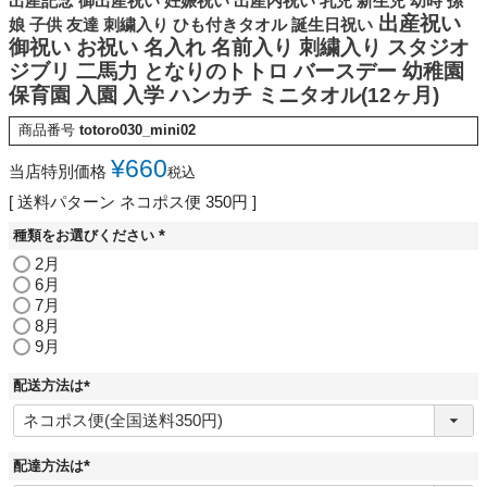
出産記念 御出産祝い 妊娠祝い 出産内祝い 乳児 新生児 幼時 孫
出産祝い
娘 子供 友達 刺繍入り ひも付きタオル 誕生日祝い
御祝い お祝い 名入れ 名前入り 刺繍入り スタジオ
ジブリ 二馬力 となりのトトロ バースデー 幼稚園
保育園 入園 入学 ハンカチ ミニタオル(12ヶ月)
商品番号
totoro030_mini02
¥
660
当店特別価格
税込
送料パターン
ネコポス便 350円
種類をお選びください
(
2月
必
6月
須
7月
)
8月
9月
配送方法は
(
必
須
)
配達方法は
(