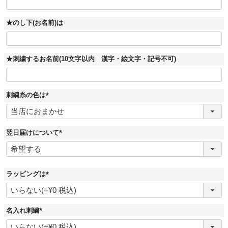
★のし下(お名前)は
★刺繍するお名前(10文字以内 漢字・絵文字・記号不可)
刺繍糸の色は
(
必
須
)
翌日届けについて
(
必
須
)
ラッピングは
(
必
須
)
名入れ刺繍
(
必