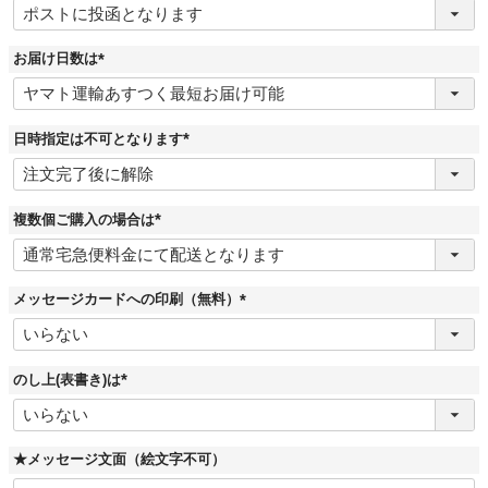
必
須
)
お届け日数は
(
必
須
)
日時指定は不可となります
(
必
須
)
複数個ご購入の場合は
(
必
須
)
メッセージカードへの印刷（無料）
(
必
須
)
のし上(表書き)は
(
必
須
)
★メッセージ文面（絵文字不可）