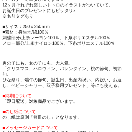
12ヶ月それぞれ楽しいトトロのイラストがついていて、
お誕生日のプレゼントにもピッタリ♪
※名前タグあり
■サイズ：250ｘ250ｍｍ
■素材：身生地/綿100％
刺繍部分/上糸レーヨン100％、下糸ポリエステル100％
メロー部分/上糸ナイロン100％、下糸ポリエステル100％
男の子にも、女の子にも、大人気。
「クリスマス、ハロウィン、バレンタイン、桃の節句、初節
句、
ひな祭り、端午の節句、誕生日、出産内祝い、内祝い、お返
し、ベビーシャワー、双子様用プレゼント」等にも使える。
■納期について
「即日配送」対象商品でございます。
■のし紙について
のし紙は原則「短冊のし」となります。
■メッセージカードについて