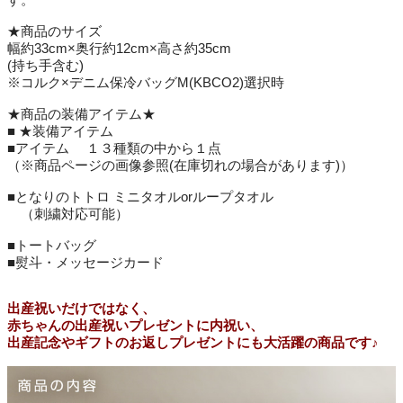
★商品のサイズ
幅約33cm×奥行約12cm×高さ約35cm
(持ち手含む)
※コルク×デニム保冷バッグM(KBCO2)選択時
★商品の装備アイテム★
■ ★装備アイテム
■アイテム １３種類の中から１点
（※商品ページの画像参照(在庫切れの場合があります)）
■となりのトトロ ミニタオルorループタオル
（刺繍対応可能）
■トートバッグ
■熨斗・メッセージカード
出産祝いだけではなく、
赤ちゃんの出産祝いプレゼントに内祝い、
出産記念やギフトのお返しプレゼントにも大活躍の商品です♪