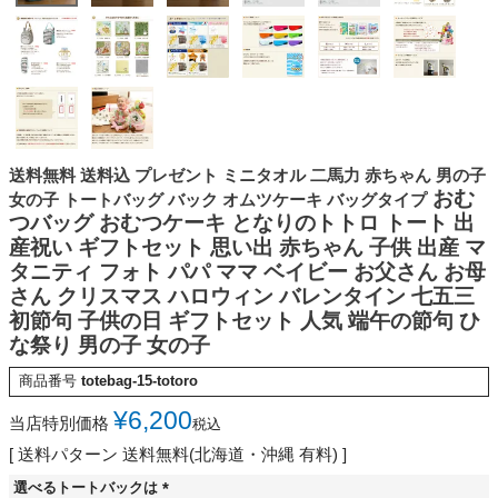
送料無料 送料込 プレゼント ミニタオル 二馬力 赤ちゃん 男の子
おむ
女の子 トートバッグ バック オムツケーキ バッグタイプ
つバッグ おむつケーキ となりのトトロ トート 出
産祝い ギフトセット 思い出 赤ちゃん 子供 出産 マ
タニティ フォト パパ ママ ベイビー お父さん お母
さん クリスマス ハロウィン バレンタイン 七五三
初節句 子供の日 ギフトセット 人気 端午の節句 ひ
な祭り 男の子 女の子
商品番号
totebag-15-totoro
¥
6,200
当店特別価格
税込
送料パターン
送料無料(北海道・沖縄 有料)
選べるトートバックは