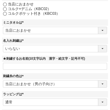
(
当店におまかせ
必
コルク×デニム（KBC02）
須
コルクポケット付き（KBC03）
)
ミニタオルは
(
必
須
)
名入れ刺繍は
(
必
須
)
★刺繍するお名前(10文字以内 漢字・絵文字・記号不可)
刺繍糸の色は
(
必
須
)
ラッピングは
(
必
須
)