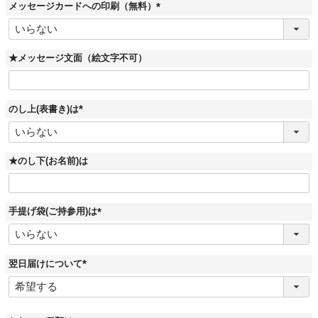
メッセージカードへの印刷（無料）
(
必
須
)
★メッセージ文面（絵文字不可）
のし上(表書き)は
(
必
須
)
★のし下(お名前)は
手提げ袋(ご持参用)は
(
必
須
)
翌日届けについて
(
必
須
)