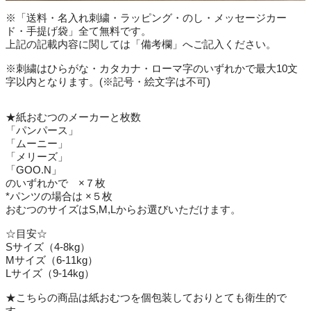
※「送料・名入れ刺繍・ラッピング・のし・メッセージカー
ド・手提げ袋」全て無料です。
上記の記載内容に関しては「備考欄」へご記入ください。
※刺繍はひらがな・カタカナ・ローマ字のいずれかで最大10文
字以内となります。(※記号・絵文字は不可)
★紙おむつのメーカーと枚数
「パンパース」
「ムーニー」
「メリーズ」
「GOO.N」
のいずれかで ×７枚
*パンツの場合は ×５枚
おむつのサイズはS,M,Lからお選びいただけます。
☆目安☆
Sサイズ（4-8kg）
Mサイズ（6-11kg）
Lサイズ（9-14kg）
★こちらの商品は紙おむつを個包装しておりとても衛生的で
す。