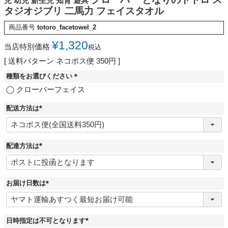
児 幼児 新生児 知育 遊具
タジオジブリ 二馬力 フェイスタオル
商品番号
totoro_facetowel_2
¥
1,320
当店特別価格
税込
送料パターン
ネコポス便 350円
種類をお選びください
(
クローバーフェイス
必
須
配送方法は
)
(
必
須
)
配達方法は
(
必
須
)
お届け日数は
(
必
須
)
日時指定は不可となります