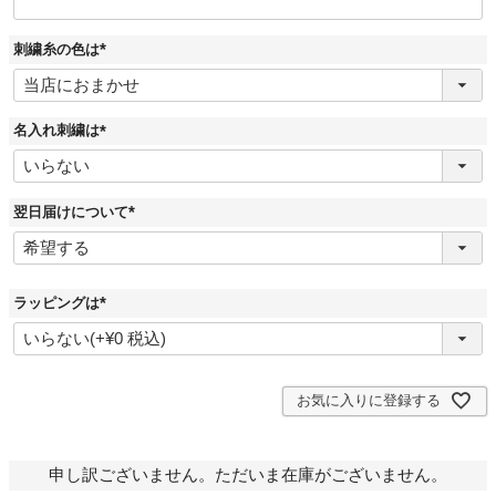
刺繍糸の色は
(
必
須
)
名入れ刺繍は
(
必
須
)
翌日届けについて
(
必
須
)
ラッピングは
(
必
須
)
お気に入りに登録する
申し訳ございません。ただいま在庫がございません。