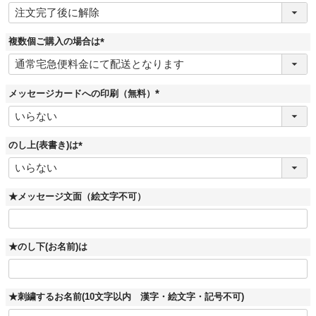
(
必
須
)
複数個ご購入の場合は
(
必
須
)
メッセージカードへの印刷（無料）
(
必
須
)
のし上(表書き)は
(
必
須
)
★メッセージ文面（絵文字不可）
★のし下(お名前)は
★刺繍するお名前(10文字以内 漢字・絵文字・記号不可)