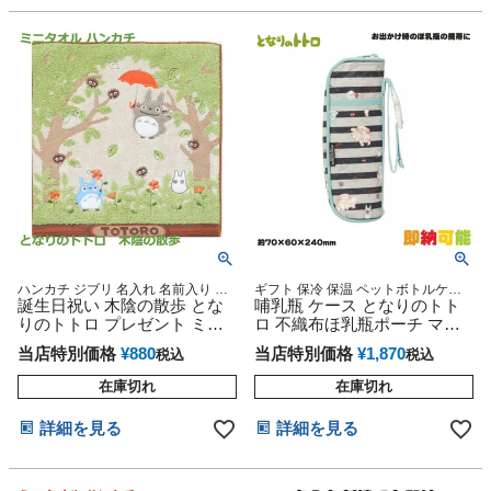
ハンカチ ジブリ 名入れ 名前入り 刺
ギフト 保冷 保温 ペットボトルケー
繍 出産祝い 可愛い 子供 幼稚園 保育
誕生日祝い 木陰の散歩 とな
ス ホルダー 便利 出産祝い 赤ちゃん
哺乳瓶 ケース となりのトト
園 小学校 入学 入園 インスタ
ジブリ プレゼント 専門
りのトトロ プレゼント ミニ
ロ 不織布ほ乳瓶ポーチ マグ
タオル
ケース マグ収納
当店特別価格
¥
880
当店特別価格
¥
1,870
税込
税込
在庫切れ
在庫切れ
詳細を見る
詳細を見る