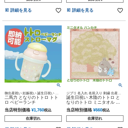
詳細を見る
詳細を見る
御出産祝い 妊娠祝い 誕生日祝い 妊
ジブリ 名入れ 名前入り 刺繍 出産祝
娠祝い 出産記念
二馬力 となりのトトロ トト
い
誕生日祝い 木陰のトトロ と
ロ ベビーランチ
なりのトトロ ミニタオル ハ
ンカチ
当店特別価格
¥
1,760
当店特別価格
¥
660
税込
税込
在庫切れ
在庫切れ