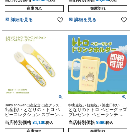
ん 子供 出産 マタニティ マタ
ニティフォト パパ ママ ベイ
在庫切れ
在庫切れ
ビー お父さん お母さん クリ
スマス ハロウィン バレンタ
詳細を見る
詳細を見る
イン 七五三 初節句 子供の日
ギフトセット 人気 端午の節
句 ひな祭り
Baby shower 出産記念 出産グッズ マ
御出産祝い 妊娠祝い 誕生日祝い 妊
タニティ 妊婦ママ 御出産祝い 妊娠
出産祝い となりのトトロ ベ
娠祝い 出産記念
となりのトトロ ベビーグッズ
祝い 誕生日祝い ハーフバースデー
ビーコレクション スプーン&
プレゼント ベビーランチ ド
フォーク
リンクホルダー
当店特別価格
¥
1,100
当店特別価格
¥
880
税込
税込
在庫切れ
在庫切れ