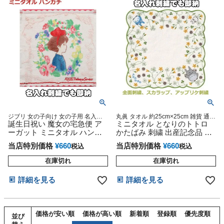
ジブリ 女の子向け 女の子用 名入れ
丸眞 タオル 約25cm×25cm 雑貨 通販
名前入り 刺繍 出産祝い 可愛い 子供
誕生日祝い 魔女の宅急便 ア
BABY スカラップ アップリケ刺繍 可
ミニタオル となりのトトロ
幼稚園 保育園 小学校 入学 入園 プレ
愛い 人気 流行 お洒落 オシャレ イン
ーガット ミニタオル ハンカ
かたばみ 刺繍 出産記念品 出
ゼント インスタ
スタ映え メッセージカード スタジオ
チ
産内祝い お返し
ジブリ
当店特別価格
¥
660
当店特別価格
¥
660
税込
税込
在庫切れ
在庫切れ
詳細を見る
詳細を見る
価格が安い順
価格が高い順
新着順
登録順
優先度順
並び