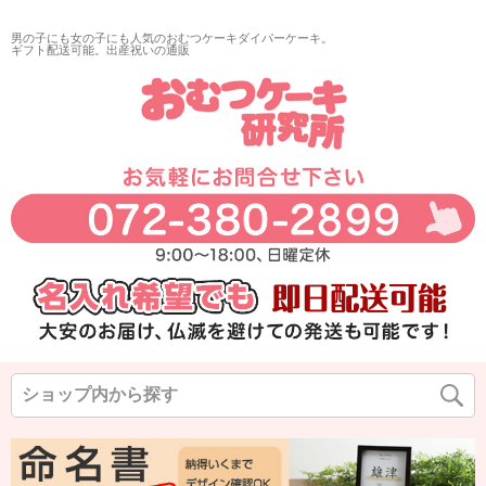
再入荷
男の子にも女の子にも人気のおむつケーキダイパーケーキ。
翌日発送
ギフト配送可能。出産祝いの通販
サイズ
指定なし
◆
◆
◆
カラー
◆
◆
◆
在庫なし商品
在庫なし商品を表示しない
商品番号/JANコード