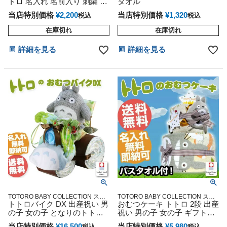
トロ 名入れ 名前入り 刺繍 男
タオル
雑貨 通販
娠祝い 誕生日祝い 御祝い 記念日 ハ
女 出産祝い
ーフバースデー
当店特別価格
¥
2,200
当店特別価格
¥
1,320
税込
税込
在庫切れ
在庫切れ
詳細を見る
詳細を見る
TOTORO BABY COLLECTION スタ
TOTORO BABY COLLECTION スタ
ジオジブリ アニメ キャラクター 出
トトロバイク DX 出産祝い 男
ジオジブリ アニメ キャラクター 出
おむつケーキ トトロ 2段 出産
産記念 御出産祝い 誕生日祝い
産記念 御出産祝い 誕生日祝い
の子 女の子 となりのトトロ
祝い 男の子 女の子 ギフトセ
おむつケーキ 思い出 赤ちゃ
ット
当店特別価格
¥
16,500
当店特別価格
¥
5,980
税込
税込