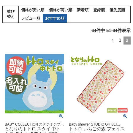
価格が安い順
価格が高い順
新着順
登録順
優先度順
並び
替え
レビュー順
おすすめ順
64
件中
51
-
64
件表示
1
2
BABY COLLECTION スタジオジブリ
Baby shower STUDIO GHIBLI
アニメ キャラクター 出産記念 御出
となりのトトロ スタイ 中ト
34×80cm グッズ通販 出産記念 小物
トトロ いちごの森 フェイス
産祝い 誕生日祝い 新入学 入園 応援
マタニティ 妊婦ママ 御出産祝い 妊