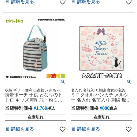
詳細を見る
詳細を見る
収納 ギフト 便利 出産祝い 赤ちゃん
名入れ 名前入り 刺繍 魔女の宅急便
ジブリ プレゼント 専門
携帯ポーチ 子供 となりのト
可愛い 女の子 ピンク ジブリグッズ
ミニタオル ハンカチ メルシ
トロ キッズ 哺乳瓶・粉ミル
ー 名入れ 名前入り 刺繍 魔女
クケースポーチ
の宅急便
当店特別価格
¥
1,760
当店特別価格
¥
880
税込
税込
在庫切れ
在庫切れ
詳細を見る
詳細を見る