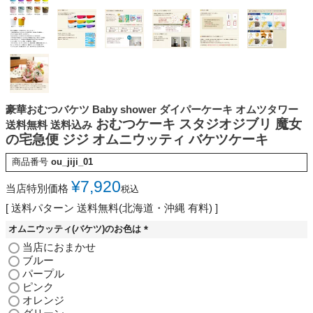
豪華おむつバケツ Baby shower ダイパーケーキ オムツタワー
おむつケーキ スタジオジブリ 魔女
送料無料 送料込み
の宅急便 ジジ オムニウッティ バケツケーキ
商品番号
ou_jiji_01
¥
7,920
当店特別価格
税込
送料パターン
送料無料(北海道・沖縄 有料)
オムニウッティ(バケツ)のお色は
(
当店におまかせ
必
ブルー
須
パープル
)
ピンク
オレンジ