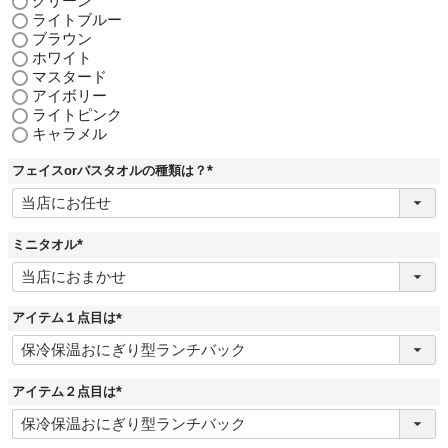
グリーン
ライトブルー
ブラウン
ホワイト
マスタード
アイボリー
ライトピンク
キャラメル
フェイスorバスタオルの種類は？
(
必
須
)
ミニタオル
(
必
須
)
アイテム１点目は
(
必
須
)
アイテム２点目は
(
必
須