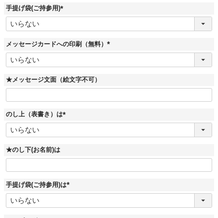
)
手提げ袋(ご持参用)
(
必
須
)
メッセージカードへの印刷（無料）
(
必
須
)
★メッセージ文面（絵文字不可）
のし上（表書き）は
(
必
須
)
★のし下(お名前)は
手提げ袋(ご持参用)は
(
必
須
)