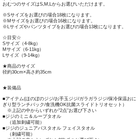
おむつのサイズはS,M,Lからお選びいただけます。
※Sサイズをお選びの場合18枚になります。
※Mサイズをお選びの場合16枚になります。
※Lサイズやパンツタイプをお選びの場合13枚になります。
☆目安☆
Sサイズ（4-8kg）
Mサイズ（6-11kg）
Lサイズ（9-14kg）
★商品のサイズ
径約30cm×高さ約35cm
★装備品
■アイテム(ほのぼのジジ/お手玉ジジ/ガラガラジジ/保冷保温おに
ぎり型ランチバック/食洗機OK抗菌スライドトリオセット）
※上記の中からいずれか"2点"お選び下さい
■ジジのミニ＆ループタオル
（追加刺繍可能）
■ジジのジュニアバスタオル フェイスタオル
（刺繍可能）