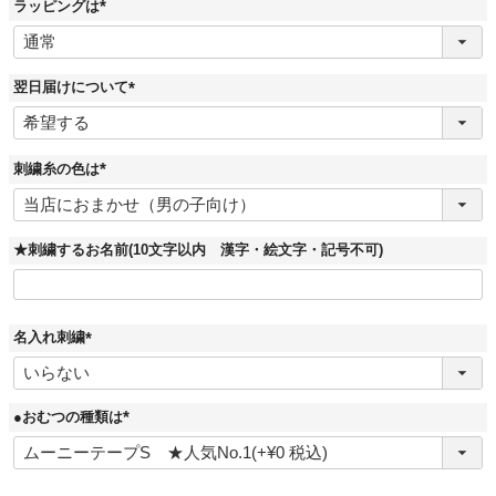
ラッピングは
(
必
須
)
翌日届けについて
(
必
須
)
刺繍糸の色は
(
必
須
)
★刺繍するお名前(10文字以内 漢字・絵文字・記号不可)
名入れ刺繍
(
必
須
)
●おむつの種類は
(
必
須
)