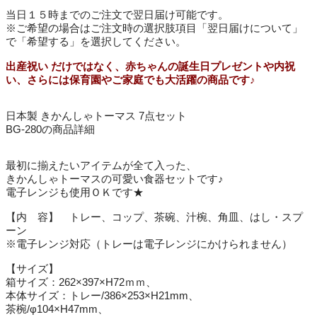
当日１５時までのご注文で翌日届け可能です。
※ご希望の場合はご注文時の選択肢項目「翌日届けについて」
で「希望する」を選択してください。
出産祝い だけではなく、赤ちゃんの誕生日プレゼントや内祝
い、さらには保育園やご家庭でも大活躍の商品です♪
日本製 きかんしゃトーマス 7点セット
BG-280の商品詳細
最初に揃えたいアイテムが全て入った、
きかんしゃトーマスの可愛い食器セットです♪
電子レンジも使用ＯＫです★
【内 容】 トレー、コップ、茶碗、汁椀、角皿、はし・スプ
ーン
※電子レンジ対応（トレーは電子レンジにかけられません）
【サイズ】
箱サイズ：262×397×H72ｍｍ、
本体サイズ：トレー/386×253×H21mm、
茶椀/φ104×H47mm、