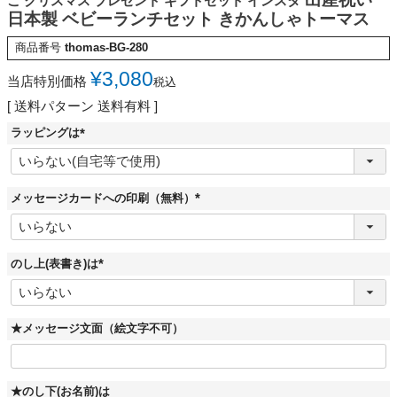
こ クリスマス プレゼント ギフトセット インスタ
日本製 ベビーランチセット きかんしゃトーマス
商品番号
thomas-BG-280
¥
3,080
当店特別価格
税込
送料パターン
送料有料
ラッピングは
(
必
須
)
メッセージカードへの印刷（無料）
(
必
須
)
のし上(表書き)は
(
必
須
)
★メッセージ文面（絵文字不可）
★のし下(お名前)は