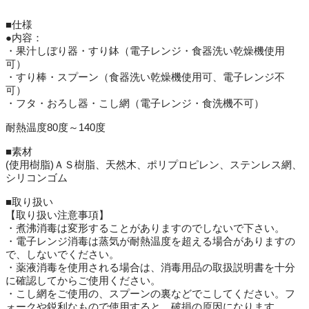
■仕様
●内容：
・果汁しぼり器・すり鉢（電子レンジ・食器洗い乾燥機使用
可）
・すり棒・スプーン（食器洗い乾燥機使用可、電子レンジ不
可）
・フタ・おろし器・こし網（電子レンジ・食洗機不可）
耐熱温度80度～140度
■素材
(使用樹脂)ＡＳ樹脂、天然木、ポリプロピレン、ステンレス網、
シリコンゴム
■取り扱い
【取り扱い注意事項】
・煮沸消毒は変形することがありますのでしないで下さい。
・電子レンジ消毒は蒸気が耐熱温度を超える場合がありますの
で、しないでください。
・薬液消毒を使用される場合は、消毒用品の取扱説明書を十分
に確認してからご使用ください。
・こし網をご使用の、スプーンの裏などでこしてください。フ
ォークや鋭利なもので使用すると、破損の原因になります。