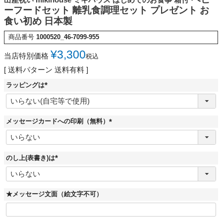
ーフードセット 離乳食調理セット プレゼント お
食い初め 日本製
商品番号
1000520_46-7099-955
¥
3,300
当店特別価格
税込
送料パターン
送料有料
ラッピングは
(
必
須
)
メッセージカードへの印刷（無料）
(
必
須
)
のし上(表書き)は
(
必
須
)
★メッセージ文面（絵文字不可）