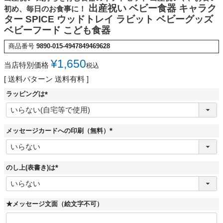
出産祝い ベビー食器 キャラク
初め、毎日のお食事に！
ター SPICE ウッドトレイ ラビット ベビーグッズ
ベビーフード こども食器
商品番号
9890-015-4947849469628
¥
1,650
当店特別価格
税込
送料パターン
送料有料
ラッピングは
(
必
須
)
メッセージカードへの印刷（無料）
(
必
須
)
のし上(表書き)は
(
必
須
)
★メッセージ文面（絵文字不可）