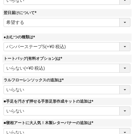
須
)
翌日届けについて
(
必
須
)
●おむつの種類は
(
必
須
)
トートバッグ(有料オプション)は
(
必
須
)
ラルフローレンソックスの追加は
(
必
須
)
■手足を汚さず押せる手形足形作成キットの追加は
(
必
須
)
■寝相アートに大人気！木製レターバナーの追加は
(
必