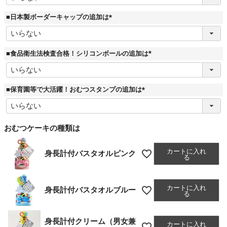
須
)
■日本製ボーダーキャップの追加は
(
必
須
)
■食品衛生法検査合格！シリコンボールの追加は
(
必
須
)
■保育園等で大活躍！おむつスタンプの追加は
(
必
須
)
おむつケーキの種類は
カートに入れ
身長計付バスタオルピンク
る
カートに入れ
身長計付バスタオルブルー
る
身長計付クリーム（男女兼
カートに入れ