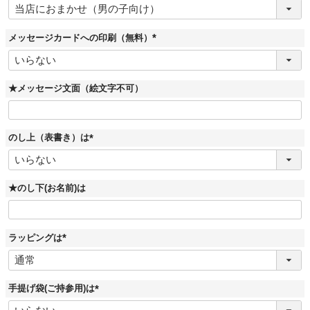
必
須
)
メッセージカードへの印刷（無料）
(
必
須
)
★メッセージ文面（絵文字不可）
のし上（表書き）は
(
必
須
)
★のし下(お名前)は
ラッピングは
(
必
須
)
手提げ袋(ご持参用)は
(
必