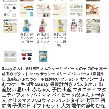
身長計付
身長計付
身長計付
バスタオ
バスタオ
クリーム
ルブルー
ルピンク
（男女兼
用）
Sassy 名入れ 送料無料 オムツケーキ ベビー 女の子 男の子 双子
歯固め ビタット sassy サッシー メリーズ パンパース 1歳 誕生
サッシー お
日 出産祝い おむつケーキ 妊娠祝い プレゼント
むつケーキ 3段 Sassy 身長計付き バスタオル 出
産祝い 思い出 赤ちゃん 子供 出産 マタニティ マタ
ニティフォト パパ ママ ベイビー お父さん お母さ
ん クリスマス ハロウィン バレンタイン 七五三 初
節句 子供の日 ギフトセット 人気 端午の節句 ひな