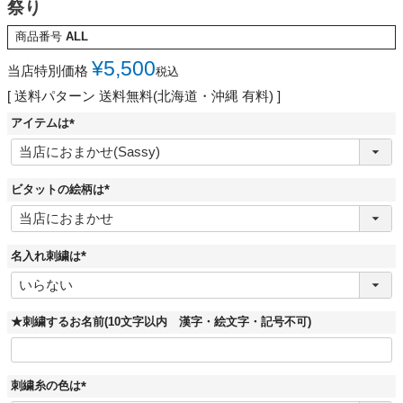
祭り
商品番号
ALL
¥
5,500
当店特別価格
税込
送料パターン
送料無料(北海道・沖縄 有料)
アイテムは
(
必
須
)
ビタットの絵柄は
(
必
須
)
名入れ刺繍は
(
必
須
)
★刺繍するお名前(10文字以内 漢字・絵文字・記号不可)
刺繍糸の色は
(