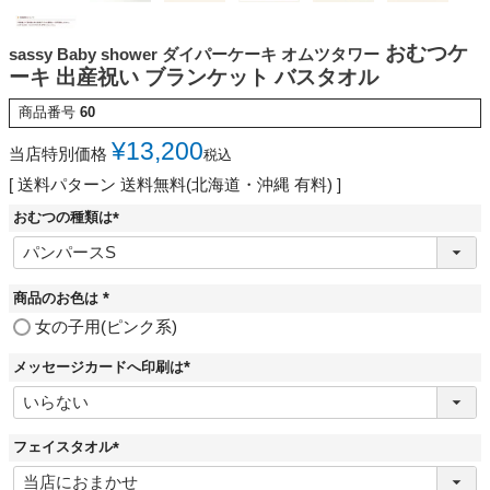
おむつケ
sassy Baby shower ダイパーケーキ オムツタワー
ーキ 出産祝い ブランケット バスタオル
商品番号
60
¥
13,200
当店特別価格
税込
送料パターン
送料無料(北海道・沖縄 有料)
おむつの種類は
(
必
須
)
商品のお色は
(
女の子用(ピンク系)
必
須
メッセージカードへ印刷は
)
(
必
須
)
フェイスタオル
(
必