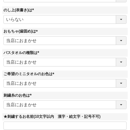
須
)
のし上(表書き)は
(
必
須
)
おもちゃ(歯固め)は
(
必
須
)
バスタオルの種類は
(
必
須
)
ご希望のミニタオルのお色は
(
必
須
)
刺繍糸のお色は
(
必
須
)
★刺繍するお名前(10文字以内 漢字・絵文字・記号不可)