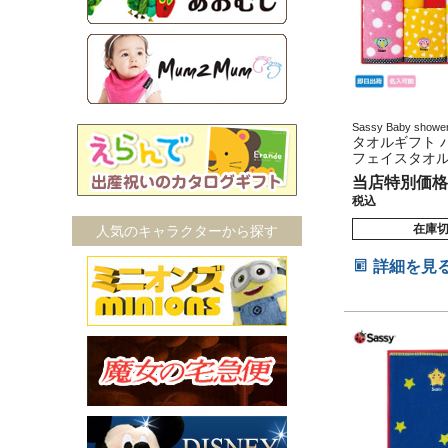
Sassy Baby sho
産グッズ マタニティ
タオルギフト 
出産祝い 妊娠祝い 
フェイスタオル
ーフバースデー
ュタオル ミニ
当店特別価格
れ 刺繍 出産祝
税込
在庫
人気のキャラクターから探す
詳細を見