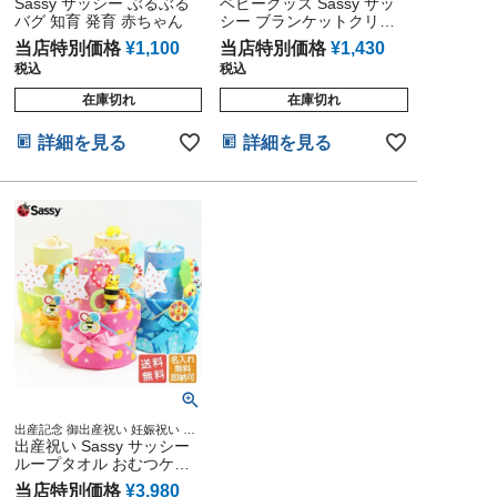
ビーグッズ 赤ちゃん 誕生日 乳児
Sassy サッシー ぶるぶる
ド キャラクター 雑貨 グッズ通販
ベビーグッズ Sassy サッ
幼児 新生児 知育 遊具
出産記念 小物 ダッドウェイ オン
バグ 知育 発育 赤ちゃん
シー ブランケットクリッ
ライン
プ ブルー ベビーカー フッ
当店特別価格
¥
1,100
当店特別価格
¥
1,430
ク グッズ おもちゃ 男 女
税込
税込
在庫切れ
在庫切れ
詳細を見る
詳細を見る
出産記念 御出産祝い 妊娠祝い 出
産内祝い 乳児 新生児 幼時 孫 娘
出産祝い Sassy サッシー
子供 友達 刺繍入り ひも付きタオ
ループタオル おむつケー
ル 誕生日祝い
キ 思い出 赤ちゃん 子供
当店特別価格
¥
3,980