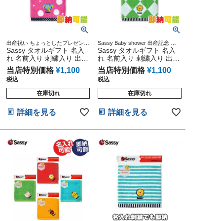
出産祝い ちょっとしたプレゼント
Sassy Baby shower 出産記念 出
に最適 フェイスタオル 出産祝い
Sassy タオルギフト 名入
産グッズ マタニティ 妊婦ママ 御
Sassy タオルギフト 名入
出産祝い 妊娠祝い 誕生日祝い ハ
れ 名前入り 刺繍入り 出産
れ 名前入り 刺繍入り 出産
ーフバースデー
祝い フェイスタオル ピン
祝い フェイスタオル グリ
当店特別価格
¥
1,100
当店特別価格
¥
1,100
ク
ーン サッシー ギフトセッ
税込
税込
ト 赤ちゃん ベビー 女の子
プレゼント インスタ
在庫切れ
在庫切れ
詳細を見る
詳細を見る