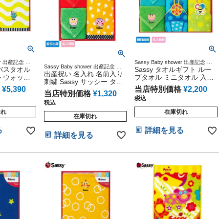
wer 出産記念 出
Sassy Baby shower 出産記念 出
Sassy Baby shower 出産記念 出
 妊婦ママ 御
バスタオル
産グッズ マタニティ 妊婦ママ 御
Sassy タオルギフト ルー
産グッズ マタニティ 妊婦ママ 御
出産祝い 名入れ 名前入り
誕生日祝い ハ
出産祝い 妊娠祝い 誕生日祝い ハ
 ウォッシ
プタオル ミニタオル 入園
出産祝い 妊娠祝い 誕生日祝い ハ
刺繍 Sassy サッシー タオ
ーフバースデー
タオル 名入
グッズ 出産祝い 男の子 女
ーフバースデー
¥
5,390
当店特別価格
¥
2,200
ルギフト ウォッシュタオ
い
の子 プレゼント サッシー
当店特別価格
¥
1,320
ル ミニタオルセット ハン
税込
ギフトセット インスタ
税込
カチ 男の子 女の子 インス
切れ
在庫切れ
タ
在庫切れ
る
詳細を見る
詳細を見る