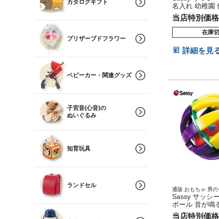
カタログギフト
名入れ 幼稚園 
校 名前入り 刺
当店特別価格
き ミニタオル 
種類 可愛い 赤
在庫
子 女の子 プレ
プリザーブドフラワー
スタ
詳細を見
ベビーカー・関連グッズ
子宮音(心音)の
ぬいぐるみ
知育玩具
ランドセル
通販 おもちゃ 男の
兼用 クリスマス プ
Sassy サッシ
いい 人気 ランキン
ボール 音が鳴
お誕生日 ご褒美 お
出産祝い
当店特別価格