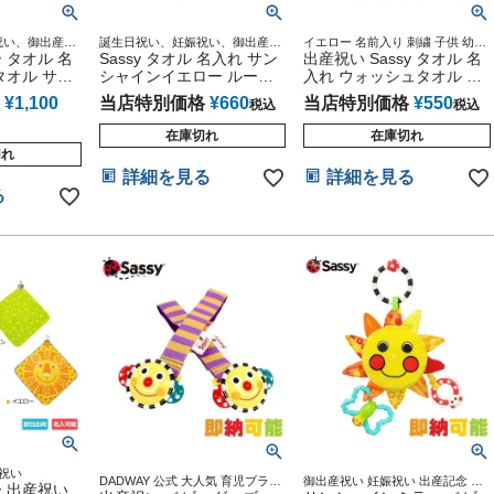
祝い、御出産祝
誕生日祝い、妊娠祝い、御出産祝
イエロー 名前入り 刺繍 子供 幼稚
お返しギフトプ
ー タオル 名
い、出産内祝い、お返しギフトプ
Sassy タオル 名入れ サン
園 保育園 小学校 ギフトセット プ
出産祝い Sassy タオル 名
を使用している
レゼント、無撚糸を使用している
レゼント サッシー インスタ
タオル サニ
シャインイエロー ループ
入れ ウォッシュタオル オ
ふわ使い心地も
ので、肌触りふわふわ使い心地も
前入り 刺繍
付き ミニタオル
レンジ ミニタオル ハンカ
抜群♪
¥
1,100
当店特別価格
¥
660
当店特別価格
¥
550
税込
税込
チ
在庫切れ
在庫切れ
切れ
詳細を見る
詳細を見る
る
産祝い
DADWAY 公式 大人気 育児ブラン
御出産祝い 妊娠祝い 出産記念 ベ
ー 出産祝い