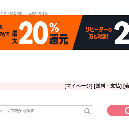
。ギフト配送可能。出産祝いの通販
[マイページ]
[送料・支払]
[
ド
在庫なし
在庫な
商品番号/
〜