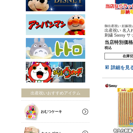
御出産祝い 妊娠祝い
ビーグッズ 赤ちゃん
出産祝い 名入
幼児 新生児 知育 
刺繍 Sassy 
ルギフト コッ
当店特別価格
ケット スター
税込
オルケット プ
ンスタ
在庫
詳細を見
出産祝いおすすめアイテム
おむつケーキ