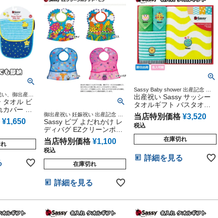
Sassy Baby shower 出産記念 出
祝い、御出産祝
産グッズ マタニティ 妊婦ママ 御
出産祝い Sassy サッシー
お返しギフトプ
ー タオル ビ
出産祝い 妊娠祝い 誕生日祝い ハ
タオルギフト バスタオル
れカバー 男
ーフバースデー
ウォッシュタオル ミニタ
御出産祝い 妊娠祝い 出産記念 ベ
当店特別価格
¥
3,520
ギフトセット
オル 名入れ 刺繍 出産祝い
¥
1,650
ビーグッズ 赤ちゃん 誕生日 乳児
Sassy ビブ よだれかけ レ
税込
幼児 新生児 知育 遊具
プレゼント サッシー ギフ
ディバグ EZクリーンポケ
トセット インスタ
ット・ビブ レディバグ お
在庫切れ
当店特別価格
¥
1,100
切れ
食事エプロン
税込
詳細を見る
る
在庫切れ
詳細を見る