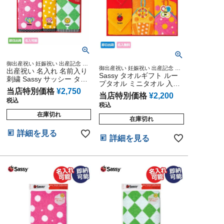
御出産祝い 妊娠祝い 出産記念 ベ
御出産祝い 妊娠祝い 出産記念 ベ
ビーグッズ 赤ちゃん 誕生日 乳児
出産祝い 名入れ 名前入り
ビーグッズ 赤ちゃん 誕生日 乳児
Sassy タオルギフト ルー
幼児 新生児 知育 遊具
刺繍 Sassy サッシー タオ
幼児 新生児 知育 遊具
プタオル ミニタオル 入園
ルギフト2,500円セット フ
当店特別価格
¥
2,750
グッズ 出産祝い 男の子 女
ェイスタオル ウォッシュ
当店特別価格
¥
2,200
の子 プレゼント サッシー
税込
タオル プレゼント インス
税込
ギフトセット 名入れ 名前
タ
在庫切れ
入り 刺繍 インスタ
在庫切れ
詳細を見る
詳細を見る