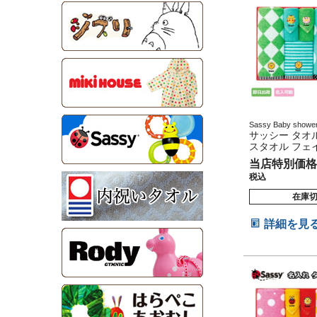
Sassy Baby sho
産グッズ マタニティ
サッシー タオ
出産祝い 妊娠祝い 
スタオル フェ
ーフバースデー
ウォッシュタオ
当店特別価格
オル
税込
在庫
詳細を見