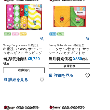
Sassy Baby shower 出産記念 出
Sassy Baby shower 出産記念 出
産グッズ マタニティ 妊婦ママ 御
出産祝い Sassy サッシー
産グッズ マタニティ 妊婦ママ 御
ミニタオル2枚セット サッ
出産祝い 妊娠祝い 誕生日祝い ハ
出産祝い 妊娠祝い 誕生日祝い ハ
タオルギフト ラッピング
シー ハンカチ ギフトセッ
ーフバースデー
ーフバースデー
ト
当店特別価格
¥
5,720
当店特別価格
¥
880
税込
税込
在庫切れ
在庫切れ
詳細を見る
詳細を見る