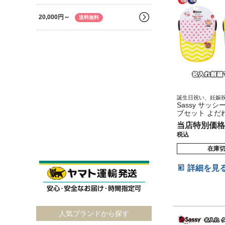
20,000円～
送料無料
誕生日祝い、妊娠
い、出産内祝い、
Sassy サッシ
レゼント
ブセット よだ
の子 女の子 
当店特別価格
税込
在庫
詳細を見
人気ブランドから探す