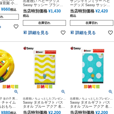
ド キャラクター 雑貨 グッズ通販
出産祝い ベビーグッズ
ビーグッズ 赤ちゃん 誕生日 乳児
サンシャインミラー ベビ
保育園 小学
出産記念 小物 ダッドウェイ オン
幼児 新生児 知育 遊具
Sassy サッシー ブランケ
ーグッズ Sassy サッシー
繍 ループ付
ライン
ットクリップ オレンジ
ベビーカー用 おもちゃ ぶ
¥
660
税込
当店特別価格
¥
1,430
当店特別価格
¥
2,420
ハンカチ 4
るぶるバグ 知育 発育
ちゃん 男の
税込
税込
切れ
ゼント イン
在庫切れ
在庫切れ
る
詳細を見る
詳細を見る
子 女の子 男女
出産祝い ちょっとしたプレゼント
出産祝い ちょっとしたプレゼント
レゼント かわ
ー チャイム
に最適 バスタオル
Sassy タオルギフト バス
に最適 バスタオル
Sassy タオルギフト バス
グ 男 女 記念日
るおもちゃ
タオル ブルー アクア 名入
タオル ブルー アクア 名入
祝い 入園 入学
れ 刺繍 出産祝い プレゼン
れ 刺繍 出産祝い プレゼン
¥
880
当店特別価格
¥
2,200
当店特別価格
¥
2,200
税込