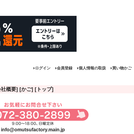
ログイン
会員登録
個人情報の取扱
買い物かご
会社概要]
[かご]
[トップ]
商品
し商品を表示しない
JANコード
info@omutsufactory.main.jp