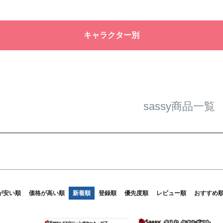
バンドル
ル
限定
再入荷
翌日発送
キャラクター別
予約商品
なし
◆
◆
◆
予約商
並び順
◆
◆
新着順
優先度
sassy商品一覧
検索
が安い順
価格が高い順
新着順
登録順
優先度順
レビュー順
おすすめ