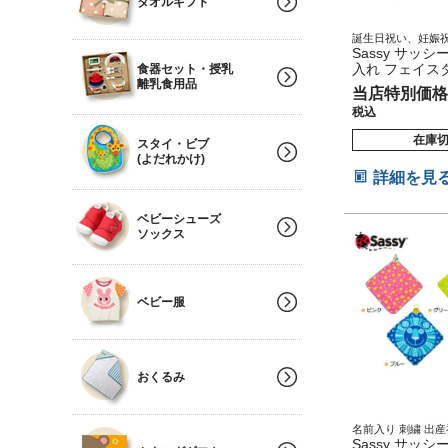
タオルギフト
誕生日祝い、妊娠
い、出産内祝い、
Sassy サッシ
レゼント、無撚糸
入れ フェイス
食器セット・授乳
ので、肌触りふわ
ースマイル 名
離乳食用品
抜群♪
当店特別価格
税込
在庫
スタイ・ビブ
(よだれかけ)
詳細を見
ベビーシューズ
ソックス
ベビー服
おくるみ
名前入り 刺繍 出
Sassy サッシ