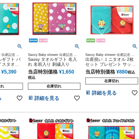
wer 出産記念 出
Sassy Baby shower 出産記念 出
Sassy Baby shower 出産記念 出
 妊婦ママ 御
ルギフト バ
産グッズ マタニティ 妊婦ママ 御
Sassy タオルギフト 名入
産グッズ マタニティ 妊婦ママ 御
出産祝い ミニタオル 2枚
誕生日祝い ハ
出産祝い 妊娠祝い 誕生日祝い ハ
出産祝い 妊娠祝い 誕生日祝い ハ
イスタオル
れ 名前入り 刺繍入り
セット プレゼント サッシ
ーフバースデー
ーフバースデー
ル ミニタ
ー ハンカチ ギフトセット
¥
5,390
当店特別価格
¥
1,650
当店特別価格
¥
880
税込
税込
在庫切れ
切れ
在庫切れ
詳細を見る
る
詳細を見る