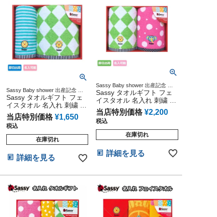
Sassy Baby shower 出産記念 出
Sassy Baby shower 出産記念 出
産グッズ マタニティ 妊婦ママ 御
Sassy タオルギフト フェ
産グッズ マタニティ 妊婦ママ 御
Sassy タオルギフト フェ
出産祝い 妊娠祝い 誕生日祝い ハ
イスタオル 名入れ 刺繍 出
出産祝い 妊娠祝い 誕生日祝い ハ
イスタオル 名入れ 刺繍 出
ーフバースデー
産祝い 男の子 女の子 プレ
ーフバースデー
当店特別価格
¥
2,200
産祝い 男の子 女の子 プレ
ゼント サッシー ギフトセ
当店特別価格
¥
1,650
ゼント サッシー ギフトセ
税込
ット インスタ
税込
ット インスタ
在庫切れ
在庫切れ
詳細を見る
詳細を見る