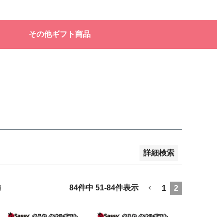
販売
その他ギフト商品
品のみを表示
登録順
価格が安い順
価格が高い順
順
レビュー順
キーワードヒット順
詳細検索
84
件中
51
-
84
件表示
1
2
順