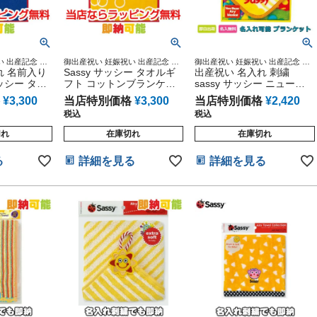
 出産記念 ベ
御出産祝い 妊娠祝い 出産記念 ベ
御出産祝い 妊娠祝い 出産記念 ベ
 誕生日 乳児
れ 名前入り
ビーグッズ 赤ちゃん 誕生日 乳児
Sassy サッシー タオルギ
ビーグッズ 赤ちゃん 誕生日 乳児
出産祝い 名入れ 刺繍
遊具
幼児 新生児 知育 遊具
幼児 新生児 知育 遊具
サッシー タオ
フト コットンブランケッ
sassy サッシー ニューマ
トンブラン
ト サンシャイン
イヤー ブランケット Ｓ ハ
¥
3,300
当店特別価格
¥
3,300
当店特別価格
¥
2,420
 さらふわタ
ッピー ドライブ 男の子 女
税込
税込
レゼント イ
の子 ギフト キャラクター
豪華 インスタ
切れ
在庫切れ
在庫切れ
る
詳細を見る
詳細を見る