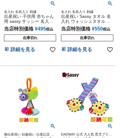
名入れ 名前入り 刺繍
名入れ 名前入り 刺繍
出産祝い 子供用 赤ちゃん
出産祝い Sassy タオル 名
用 sassy サッシー 名入れ
入れ ウォッシュタオル ア
保育園 幼稚園 4種類 ミニ
クア ミニタオル ハンカチ
当店特別価格
¥
495
当店特別価格
¥
550
税込
税込
タオル ハンカチ 男の子 女
ブルー 青 名前入り 刺繍
の子 ギフト 出産 評判 キ
子供用 男 女 ギフトセット
在庫切れ
在庫切れ
ャラクター 可愛い インス
プレゼント サッシー イン
タ
スタ
詳細を見る
詳細を見る
御出産祝い 妊娠祝い 出産記念 ベ
DADWAY 公式 大人気 育児ブラン