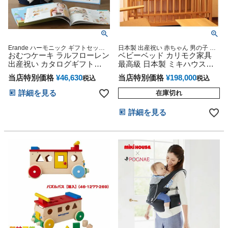
Erande ハーモニック ギフトセット
日本製 出産祝い 赤ちゃん 男の子 女
プレゼント ラッピング メッセージカ
おむつケーキ ラルフローレン
の子 mikihouse
ベビーベッド カリモク家具
ード POLO Baby shower 贈り物 誕生
出産祝い カタログギフト
最高級 日本製 ミキハウス
日 出産記念 人気 オンライン オムツ
Erande えらんで にこにこ ト
mikihouse
ケーキ カラフル インスタ
当店特別価格
¥
46,630
当店特別価格
¥
198,000
税込
税込
リプルチョイス 今治タオル
男の子 女の子 オーガニック
詳細を見る
在庫切れ
ベビーソックス イニシャル
POLO RALPH LAUREN ギフ
詳細を見る
トセット ギフト 送料無料 赤
ちゃん 名入れ 出産記念品 誕
生日 赤ちゃん 子供 出産 ベイ
ビー クリスマス 七五三 初節
句 人気