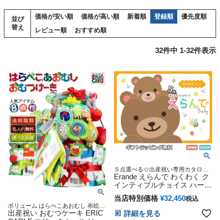
価格が安い順
価格が高い順
新着順
登録順
優先度順
並び
替え
レビュー順
おすすめ順
32
件中
1
-
32
件表示
５点選べる☆出産祝い専用カタログ
ギフト
Erande えらんで わくわく ク
インティプルチョイス ハーモ
ニック
当店特別価格
¥
32,450
税込
ボリューム はらぺこあおむし 布絵本
バスタオル 盛り沢山の完全充実した
出産祝い おむつケーキ ERIC
詳細を見る
内容