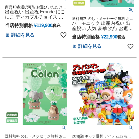
商品10点選択可能 お選びいただける
豪華カタログギフト
出産祝い 出産祝 Erande にこ
にこ ディカプルチョイス ハ
送料無料 のし・メッセージ無料 お選
ーモニック カタログギフト
びいただける豪華カタログギフト
ハーモニック 出産内祝い 出
当店特別価格
¥
119,900
税込
産祝い 人気 豪華 流行 お返し
ギフト カタログギフト プレ
詳細を見る
当店特別価格
¥
22,990
税込
ゼント ギフトセット Colon マ
ドレーヌ 20600円コース 元バ
詳細を見る
バロア
送料無料 のし・メッセージ無料 お選
28種類 キャラ選択 アイテム12点付