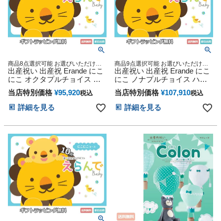
商品8点選択可能 お選びいただける
商品9点選択可能 お選びいただける
豪華カタログギフト
出産祝い 出産祝 Erande にこ
豪華カタログギフト
出産祝い 出産祝 Erande にこ
にこ オクタプルチョイス ハ
にこ ノナプルチョイス ハー
ーモニック カタログギフト
モニック カタログギフト
当店特別価格
¥
95,920
当店特別価格
¥
107,910
税込
税込
詳細を見る
詳細を見る