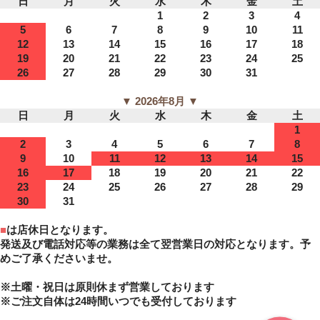
日
月
火
水
木
金
土
1
2
3
4
5
6
7
8
9
10
11
12
13
14
15
16
17
18
19
20
21
22
23
24
25
26
27
28
29
30
31
▼ 2026年8月 ▼
日
月
火
水
木
金
土
1
2
3
4
5
6
7
8
9
10
11
12
13
14
15
16
17
18
19
20
21
22
23
24
25
26
27
28
29
30
31
■
は店休日となります。
発送及び電話対応等の業務は全て翌営業日の対応となります。予
めご了承くださいませ。
※土曜・祝日は原則休まず営業しております
※ご注文自体は24時間いつでも受付しております