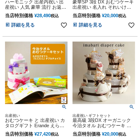
びいただける豪華カタログギフト
ハーモニック 出産内祝い 出
Baby shower ダイパーケーキ オムツ
豪華SP 3段 DX おむつケーキ
タワー 送料無料 送料込み
産祝い 人気 豪華 流行 お返し
出産祝い 名入れ それいけ！
ギフト カタログギフト プレ
アンパンマン 思い出 赤ちゃ
当店特別価格
¥
28,490
当店特別価格
¥
20,000
税込
税込
ゼント ギフトセット Colon コ
ん 子供 出産 マタニティ マタ
ロン マカロン 25600円コース
ニティフォト パパ ママ ベイ
詳細を見る
詳細を見る
ビー お父さん お母さん クリ
スマス ハロウィン バレンタ
イン 七五三 初節句 子供の日
ギフトセット 人気 端午の節
句 ひな祭り
出産祝い
出産祝い ギフトセット
おむつケーキ と 出産祝い カ
最高級 3段DX オーガニック
タログギフト Erande えらん
今治タオル おむつケーキ 思
で にこにこ のセット
い出 赤ちゃん 子供 出産 マタ
当店特別価格
¥
27,420
当店特別価格
¥
20,000
税込
税込
ニティ マタニティフォト パ