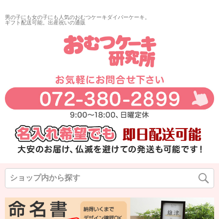
再入荷
男の子にも女の子にも人気のおむつケーキダイパーケーキ。
翌日発送
ギフト配送可能。出産祝いの通販
サイズ
指定なし
◆
◆
◆
カラー
◆
◆
◆
在庫なし商品
在庫なし商品を表示しない
商品番号/JANコード