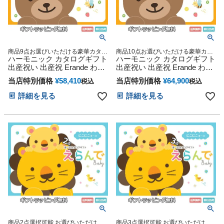
商品9点お選びいただける豪華カタロ
商品10点お選びいただける豪華カタ
グギフト
ハーモニック カタログギフト
ログギフト
ハーモニック カタログギフト
出産祝い 出産祝 Erande わく
出産祝い 出産祝 Erande わく
わく ノナプルチョイス
わく ノナプルチョイス
当店特別価格
¥
58,410
当店特別価格
¥
64,900
税込
税込
詳細を見る
詳細を見る
商品2点選択可能 お選びいただける
商品3点選択可能 お選びいただける