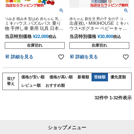
つみき 積み木 型はめ 赤ちゃん 乳幼
赤ちゃん 新生児 男の子 女の子 コラ
児 男の子 女の子 ベビーグッズ プレ
ミキハウス パズルバス 乗り
ボ ギフトセット ベビーグッズ ラッ
出産祝い MIKIHOUSE ミキハ
ゼント 贈り物 話題 専門
ピング 抱っこ紐 抱っこ おんぶ 前向
物 手押し車 乗用 玩具 日本製
ウス×ポグネー ベビーキャリ
き 対面 SG認証 送料無料
出産祝い 知育 遊び 木馬 木製
ア
当店特別価格
¥
22,000
当店特別価格
¥
30,800
税込
税込
在庫切れ
在庫切れ
詳細を見る
詳細を見る
価格が安い順
価格が高い順
新着順
登録順
優先度順
並び
替え
レビュー順
おすすめ順
32
件中
1
-
32
件表示
ショップメニュー