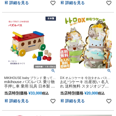
パ ママ ベイビー お父さん お
詳細を見る
詳細を見る
母さん クリスマス ハロウィ
ン バレンタイン 七五三 初節
句 子供の日 ギフトセット 人
気 端午の節句
MIKIHOUSE baby ブランド 乗って遊
DX オムツケーキ 今治タオル バスタ
べる・遊んで学べる木製パズルバス
mikihouse パズルバス 乗り物
オル 男の子 女の子 ギフト キャラク
おむつケーキ 出産祝い 名入
出産準備 出産記念 出産祝い 御誕生
ター ダイパーケーキ 豪華 赤ちゃん
手押し車 乗用 玩具 日本製 出
れ 送料無料 スタジオジブリ
日祝い 贈り物 プレゼントに♪
インスタ
産祝い ミキハウス 知育 遊び
二馬力 となりのトトロ 思い
当店特別価格
¥
33,000
当店特別価格
¥
20,000
税込
税込
木馬 木製 つみき 積み木 型は
出 赤ちゃん 子供 出産 マタニ
め 幼児 男の子 女の子 プレゼ
ティ フォト パパ ママ ベイビ
詳細を見る
詳細を見る
ント 贈り物 専門
ー お父さん お母さん クリス
マス ハロウィン バレンタイ
ン 七五三 初節句 子供の日 ギ