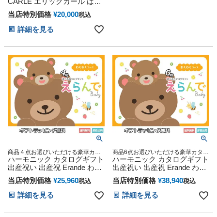
CARLE エリックカール はら
ぺこあおむし DX 3段 思い出
当店特別価格
¥
20,000
税込
赤ちゃん 子供 出産 マタニテ
ィ フォト パパ ママ ベイビー
詳細を見る
お父さん お母さん クリスマ
ス ハロウィン バレンタイン
七五三 初節句 子供の日 ギフ
トセット 人気 端午の節句 ひ
な祭り 男の子 女の子
商品４点お選びいただける豪華カタ
商品6点お選びいただける豪華カタロ
ログギフト
ハーモニック カタログギフト
グギフト
ハーモニック カタログギフト
出産祝い 出産祝 Erande わく
出産祝い 出産祝 Erande わく
わく クアドラプルチョイス
わく セクスタプルチョイス
当店特別価格
¥
25,960
当店特別価格
¥
38,940
税込
税込
ハーモニック
詳細を見る
詳細を見る