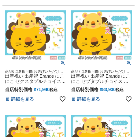
商品6点選択可能 お選びいただける
商品7点選択可能 お選びいただける
豪華カタログギフト
出産祝い 出産祝 Erande にこ
豪華カタログギフト
出産祝い 出産祝 Erande にこ
にこ セクスタプルチョイス
にこ セプタプルチョイス ハ
ハーモニック カタログギフト
ーモニック カタログギフト
当店特別価格
¥
71,940
当店特別価格
¥
83,930
税込
税込
詳細を見る
詳細を見る