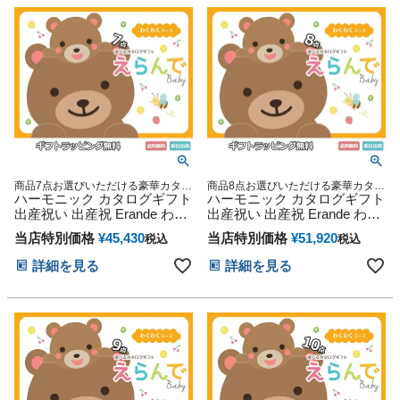
商品7点お選びいただける豪華カタロ
商品8点お選びいただける豪華カタロ
グギフト
ハーモニック カタログギフト
グギフト
ハーモニック カタログギフト
出産祝い 出産祝 Erande わく
出産祝い 出産祝 Erande わく
わく セプタプルチョイス
わく オクタプルチョイス
当店特別価格
¥
45,430
当店特別価格
¥
51,920
税込
税込
詳細を見る
詳細を見る