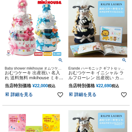
フトセット 人気 端午の節句
ひな祭り 男の子 女の子
Baby shower mikihouse オムツケー
Erande ハーモニック ギフトセット
おむつケーキ 出産祝い 名入
キ おむつタワー ダイパーケーキ
プレゼント ラッピング メッセージカ
おむつケーキ イニシャル ラ
ード
れ 送料無料 mikihouse ミキハ
ルフローレン 出産祝い カタ
ウス 使用 豪華DX3段 今治タ
ログギフト 今治タオル オー
当店特別価格
¥
22,000
当店特別価格
¥
22,690
税込
税込
オル ダイパーケーキ 思い出
ガニックコットン ベビーソッ
赤ちゃん 子供 出産 マタニテ
クス ギフトセット POLO
詳細を見る
詳細を見る
ィ フォト パパ ママ ベイビー
RALPH LAUREN 名前入り 刺
お父さん お母さん クリスマ
繍 えらんで にこにこ 思い出
ス ハロウィン バレンタイン
赤ちゃん クリスマス ハロウ
七五三 初節句 子供の日 ギフ
ィン バレンタイン 七五三 初
トセット 人気 端午の節句 ひ
節句 子供の日 ギフトセット
な祭り 男の子 女の子
人気 端午の節句 ひな祭り 男
の子 女の子