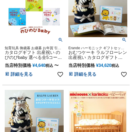
知育玩具 御歳暮 お歳暮 お年賀 引き
Erande ハーモニック ギフトセット
出物 出産内祝い 結婚祝い 香典返し
カタログギフト 出産祝い の
プレゼント ラッピング メッセージカ
おむつケーキ ラルフローレン
誕生日プレゼント 出産祝い専用カタ
ード POLO Baby shower 贈り物 誕生
びのびbaby 選べる全5コース
出産祝い カタログギフト
ログギフト
日 出産記念 人気 オンライン オムツ
ギフト 贈り物 カタログ プレ
Erande えらんで にこにこ ダ
ケーキ カラフル インスタ
当店特別価格
¥
4,640
〜
当店特別価格
¥
34,620
税込
税込
ゼント 出産 産後ママ 誕生日
ブルチョイス 今治タオル 男
ベビー 赤ちゃん 子供 キッズ
の子 女の子 オーガニック ベ
詳細を見る
詳細を見る
おもちゃ 用品 男の子 女の子
ビーソックス イニシャル
ギフトセット ラッピング対応
POLO RALPH LAUREN ギフ
誕生日 赤ちゃん 子供 出産 ベ
トセット ギフト 送料無料 赤
イビー クリスマス ハロウィ
ちゃん 名入れ 出産記念品 誕
ン バレンタイン 七五三 初節
生日 赤ちゃん 子供 出産 ベイ
句 子供の日
ビー クリスマス 七五三 初節
句 人気