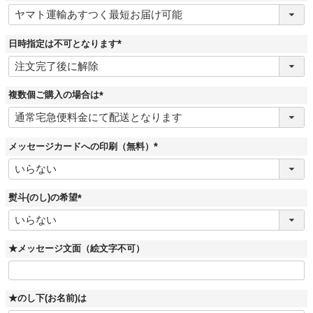
(
必
須
)
日時指定は不可となります
(
必
須
)
複数個ご購入の場合は
(
必
須
)
メッセージカードへの印刷（無料）
(
必
須
)
熨斗(のし)の希望
(
必
須
)
★メッセージ文面（絵文字不可）
★のし下(お名前)は