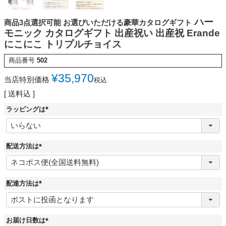
ハー
商品3点選択可能 お選びいただける豪華カタログギフト
モニック カタログギフト 出産祝い 出産祝 Erande
にこにこ トリプルチョイス
商品番号
502
¥
35,970
当店特別価格
税込
送料込
ラッピングは
(
必
須
)
配送方法は
(
必
須
)
配達方法は
(
必
須
)
お届け日数は