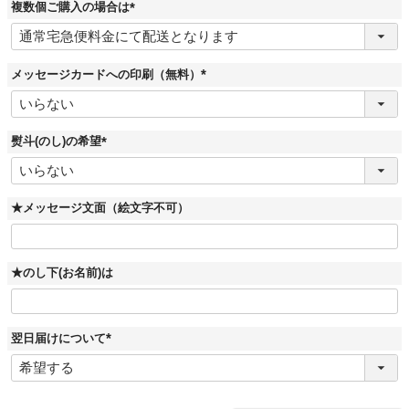
複数個ご購入の場合は
(
必
須
)
メッセージカードへの印刷（無料）
(
必
須
)
熨斗(のし)の希望
(
必
須
)
★メッセージ文面（絵文字不可）
★のし下(お名前)は
翌日届けについて
(
必
須
)