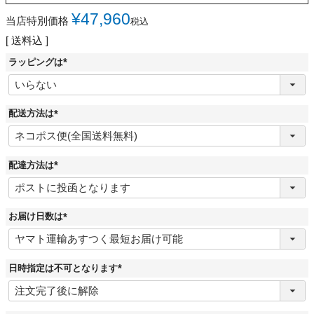
¥
47,960
当店特別価格
税込
送料込
ラッピングは
(
必
須
)
配送方法は
(
必
須
)
配達方法は
(
必
須
)
お届け日数は
(
必
須
)
日時指定は不可となります
(
必
須
)