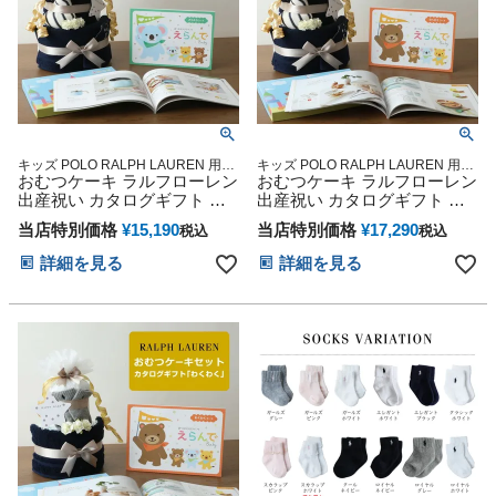
キッズ POLO RALPH LAUREN 用品
キッズ POLO RALPH LAUREN 用品
おむつケーキ ラルフローレン
マタニティ 豪華 赤ちゃん 専門
おむつケーキ ラルフローレン
マタニティ 豪華 赤ちゃん 専門
出産祝い カタログギフト 今
出産祝い カタログギフト 今
治 タオル 男の子 女の子 オー
治タオル 男の子 女の子 オー
当店特別価格
¥
15,190
当店特別価格
¥
17,290
税込
税込
ガニック コットン ベビー ソ
ガニック コットン ベビーソ
ックス ギフトセット POLO
ックス ギフトセット POLO
詳細を見る
詳細を見る
RALPH LAUREN Erande えら
RALPH LAUREN Erande えら
んで きらきら 赤ちゃん 子供
んで わくわく ベイビー 思い
マタニティ ベイビー クリス
出 赤ちゃん クリスマス ハロ
マス ハロウィン バレンタイ
ウィン バレンタイン 七五三
ン 七五三 初節句 子供の日 人
初節句 子供の日 ギフトセッ
気 端午の節句 ひな祭り
ト 人気 端午の節句 ひな祭り