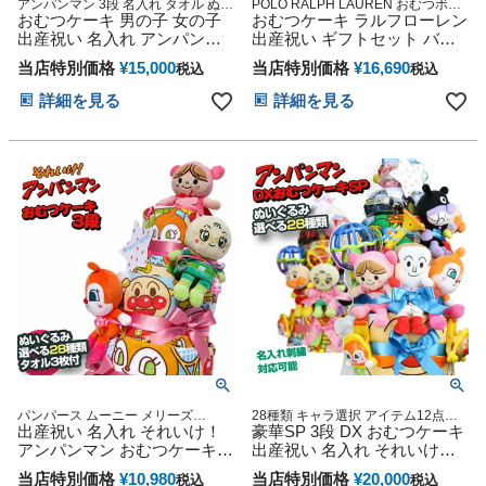
アンパンマン 3段 名入れ タオル ぬい
POLO RALPH LAUREN おむつボッ
ぐるみ 出産祝い おむつケーキ
おむつケーキ 男の子 女の子
クス お試し ずっと使える 御出産祝
おむつケーキ ラルフローレン
い 人気 ママ用品 子育て Baby
出産祝い 名入れ アンパンマ
出産祝い ギフトセット バス
shower 贈り物 小物 可愛い 人気 流行
ン 3段 オムツケーキ 思い出
ケット ボックス ストッカー
誕生日 出産記念 妊娠祝い カタログ
当店特別価格
¥
15,000
当店特別価格
¥
16,690
税込
税込
赤ちゃん 子供 出産 マタニテ
ストレージ POLO RALPH
ギフト
ィ マタニティフォト パパ マ
LAUREN くすみカラー ベビ
詳細を見る
詳細を見る
マ ベイビー お父さん お母さ
ー ソックス カタログギフト
ん クリスマス ハロウィン バ
えらんで にこにこ 内祝い 赤
レンタイン 七五三 初節句 子
ちゃん クリスマス ハロウィ
供の日 ギフトセット 人気 端
ン バレンタイン 七五三 初節
午の節句 ひな祭り
句 子供の日 ギフトセット 端
午の節句 ひな祭り 男の子 女
の子
パンパース ムーニー メリーズ
28種類 キャラ選択 アイテム12点付
GOO.N オムツ 御出産祝い 妊娠祝い
出産祝い 名入れ それいけ！
Baby shower ダイパーケーキ オムツ
豪華SP 3段 DX おむつケーキ
出産記念 ベビーグッズ
タワー 送料無料 送料込み
アンパンマン おむつケーキ
出産祝い 名入れ それいけ！
思い出 赤ちゃん 子供 出産 マ
アンパンマン 思い出 赤ちゃ
当店特別価格
¥
10,980
当店特別価格
¥
20,000
税込
税込