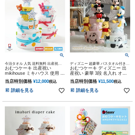
の日 端午の節句 桃の節句 ひ
な祭り
今治タオル 人気 送料無料 出産祝い
ディズニー 超豪華 バスタオル付き 3
誕生日祝い 男の子 女の子 赤ちゃん
おむつケーキ 出産祝い
段 オムツケーキ 男の子 女の子 名入
おむつケーキ ディズニー 出
可愛い お洒落 名入れ 刺繍入り 名前
れ 刺繍無料 ドナルド プーさん ステ
mikihouse ミキハウス 使用 豪
産祝い 豪華 3段 名入れ オム
入り おむつケーキ プレゼント ギフ
ィッチ ミッキー ミニー 出産祝い お
華3段 思い出 赤ちゃん 子供
ツケーキ 思い出 赤ちゃん 子
ト ラッピング【あすつく対応】
むつケーキ 妊娠祝い プレゼント
当店特別価格
¥
12,000
当店特別価格
¥
11,500
税込
税込
出産 マタニティ マタニティ
供 出産 マタニティ フォト パ
フォト パパ ママ ベイビー お
パ ママ ベイビー お父さん お
詳細を見る
詳細を見る
父さん お母さん クリスマス
母さん クリスマス ハロウィ
ハロウィン バレンタイン 七
ン バレンタイン 七五三 初節
五三 初節句 子供の日 ギフト
句 子供の日 ギフトセット 人
セット 人気 端午の節句 ひな
気 端午の節句 ひな祭り 男の
祭り
子 女の子