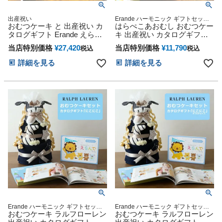
出産祝い
Erande ハーモニック ギフトセット
おむつケーキ と 出産祝い カ
プレゼント ラッピング メッセージカ
はらぺこあおむし おむつケー
ード
タログギフト Erande えらん
キ 出産祝い カタログギフト
で にこにこ のセット
えらんで わくわく セット 思
当店特別価格
¥
27,420
当店特別価格
¥
11,790
税込
税込
い出 赤ちゃん 子供 出産 マタ
ニティ フォト パパ ママ ベイ
詳細を見る
詳細を見る
ビー お父さん お母さん クリ
スマス ハロウィン バレンタ
イン 七五三 初節句 子供の日
ギフトセット 人気 端午の節
句 ひな祭り 男の子 女の子
Erande ハーモニック ギフトセット
Erande ハーモニック ギフトセット
プレゼント ラッピング メッセージカ
おむつケーキ ラルフローレン
プレゼント ラッピング メッセージカ
おむつケーキ ラルフローレン
ード POLO Baby shower 贈り物 誕生
ード POLO Baby shower 贈り物 誕生