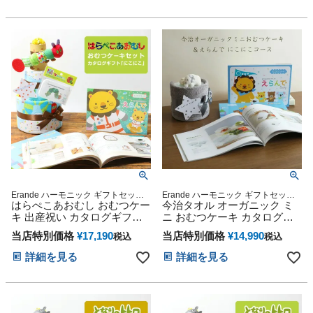
繍 えらんで にこにこ 思い出
繍 えらんで にこにこ 思い出
赤ちゃん クリスマス ハロウ
赤ちゃん クリスマス ハロウ
ィン バレンタイン 七五三 初
ィン バレンタイン 七五三 初
節句 子供の日 ギフトセット
節句 子供の日 ギフトセット
人気 端午の節句 ひな祭り 男
人気 端午の節句 ひな祭り 男
の子 女の子
の子 女の子
Erande ハーモニック ギフトセット
Erande ハーモニック ギフトセット
プレゼント ラッピング メッセージカ
はらぺこあおむし おむつケー
プレゼント ラッピング メッセージカ
今治タオル オーガニック ミ
ード
ード
キ 出産祝い カタログギフト
ニ おむつケーキ カタログギ
えらんで にこにこ セット 思
フト Erande えらんで にこに
当店特別価格
¥
17,190
当店特別価格
¥
14,990
税込
税込
い出 赤ちゃん 子供 出産 マタ
こ 10000円コース ハーモニッ
ニティ フォト パパ ママ ベイ
ク 出産祝い プレゼント 思い
詳細を見る
詳細を見る
ビー お父さん お母さん クリ
出 赤ちゃん 子供 出産 ベイビ
スマス ハロウィン バレンタ
ー お父さん お母さん クリス
イン 七五三 初節句 子供の日
マス ハロウィン バレンタイ
ギフトセット 人気 端午の節
ン 七五三 初節句 子供の日 ギ
句 ひな祭り 男の子 女の子
フトセット 人気 端午の節句