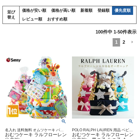
価格が安い順
価格が高い順
新着順
登録順
優先度順
並び
替え
レビュー順
おすすめ順
100
件中
1
-
50
件表示
1
2
名入れ 送料無料 オムツケーキ バス
POLO RALPH LAUREN 用品 ベビー
タオル 歯固め ギフト メリーズ パン
おむつケーキ ラルフローレン
グッズ ギフトセット マタニティ 送
おむつケーキ ラルフローレン
パース 1歳 誕生日 出産祝い おむつケ
料無料 豪華 赤ちゃん 専門