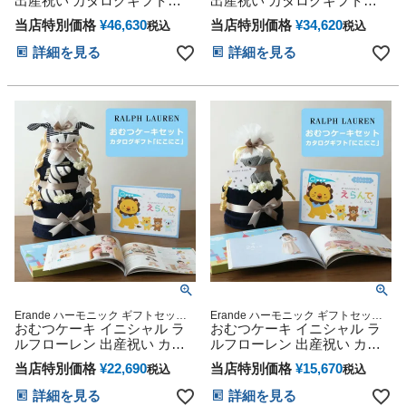
出産祝い カタログギフト
出産祝い カタログギフト
日 出産記念 人気 オンライン オムツ
日 出産記念 人気 オンライン オムツ
Erande えらんで にこにこ ト
Erande えらんで にこにこ ダ
ケーキ カラフル インスタ
ケーキ カラフル インスタ
当店特別価格
¥
46,630
当店特別価格
¥
34,620
税込
税込
リプルチョイス 今治タオル
ブルチョイス 今治タオル 男
男の子 女の子 オーガニック
の子 女の子 オーガニック ベ
詳細を見る
詳細を見る
ベビーソックス イニシャル
ビーソックス イニシャル
POLO RALPH LAUREN ギフ
POLO RALPH LAUREN ギフ
トセット ギフト 送料無料 赤
トセット ギフト 送料無料 赤
ちゃん 名入れ 出産記念品 誕
ちゃん 名入れ 出産記念品 誕
生日 赤ちゃん 子供 出産 ベイ
生日 赤ちゃん 子供 出産 ベイ
ビー クリスマス 七五三 初節
ビー クリスマス 七五三 初節
句 人気
句 人気
Erande ハーモニック ギフトセット
Erande ハーモニック ギフトセット
プレゼント ラッピング メッセージカ
おむつケーキ イニシャル ラ
プレゼント ラッピング メッセージカ
おむつケーキ イニシャル ラ
ード
ード
ルフローレン 出産祝い カタ
ルフローレン 出産祝い カタ
ログギフト 今治タオル オー
ログギフト 今治タオル オー
当店特別価格
¥
22,690
当店特別価格
¥
15,670
税込
税込
ガニックコットン ベビーソッ
ガニックコットン ベビーソッ
クス ギフトセット POLO
クス ギフトセット POLO
詳細を見る
詳細を見る
RALPH LAUREN 名前入り 刺
RALPH LAUREN 名前入り 刺