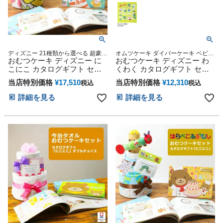
ディズニー 21種類から選べる 超豪華
オムツケーキ ダイパーケーキ ベビー
バスタオル付き 3段 オムツケーキ 名
おむつケーキ ディズニー に
シャワー 出産祝い
おむつケーキ ディズニー わ
入れ
こにこ カタログギフト セッ
くわく カタログギフト セッ
ト
ト
当店特別価格
¥
17,510
当店特別価格
¥
12,310
税込
税込
詳細を見る
詳細を見る