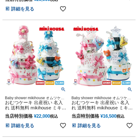
ビー クリスマス ハロウィン
赤ちゃん 子供 出産 マタニテ
バレンタイン 七五三 初節句
ィ フォト パパ ママ ベイビー
詳細を見る
子供の日 ギフトセット 人気
お父さん お母さん クリスマ
端午の節句 桃の節句 ひな祭
ス ハロウィン バレンタイン
り 男の子 女の子
七五三 初節句 子供の日 ギフ
トセット 人気 端午の節句 ひ
な祭り 男の子 女の子
Baby shower mikihouse オムツケー
Baby shower mikihouse オムツケー
おむつケーキ 出産祝い 名入
キ おむつタワー ダイパーケーキ
おむつケーキ 出産祝い 名入
キ おむつタワー ダイパーケーキ
れ 送料無料 mikihouse ミキハ
れ 送料無料 mikihouse ミキハ
ウス 使用 豪華DX3段 今治タ
ウス 使用 豪華DX3段 今治タ
当店特別価格
¥
22,000
当店特別価格
¥
16,500
税込
税込
オル ダイパーケーキ 思い出
オル ダイパーケーキ 思い出
赤ちゃん 子供 出産 マタニテ
赤ちゃん 子供 出産 マタニテ
詳細を見る
詳細を見る
ィ フォト パパ ママ ベイビー
ィ フォト パパ ママ ベイビー
お父さん お母さん クリスマ
お父さん お母さん クリスマ