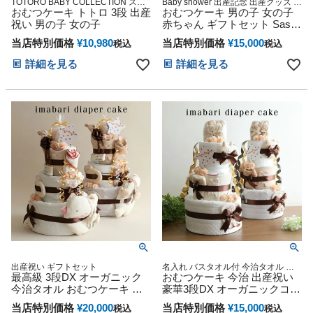
TOTORO BABY COLLECTION スタ
Baby shower 出産記念 出産グッズ 出
ジオジブリ アニメ キャラクター 出
おむつケーキ トトロ 3段 出産
産祝い
おむつケーキ 男の子 女の子
産記念 御出産祝い 誕生日祝い
祝い 男の子 女の子
赤ちゃん ギフトセット Sassy
サッシー DX 3段 豪華 11点 思
当店特別価格
¥
10,980
当店特別価格
¥
15,000
税込
税込
い出 赤ちゃん 子供 出産 マタ
ニティ フォト パパ ママ ベイ
詳細を見る
詳細を見る
ビー お父さん お母さん クリ
スマス ハロウィン バレンタ
イン 七五三 初節句 子供の日
ギフトセット 人気 端午の節
句 ひな祭り 男の子 女の子
出産祝い ギフトセット
名入れ バスタオル付 今治タオル オ
最高級 3段DX オーガニック
ーガニック 妊娠祝い 出産祝い おむ
おむつケーキ 今治 出産祝い
つケーキ
今治タオル おむつケーキ 思
豪華3段DX オーガニックコッ
い出 赤ちゃん 子供 出産 マタ
トン 日本製 名前入り バスタ
当店特別価格
¥
20,000
当店特別価格
¥
15,000
税込
税込
ニティ マタニティフォト パ
オル オムツケーキ 男の子 女