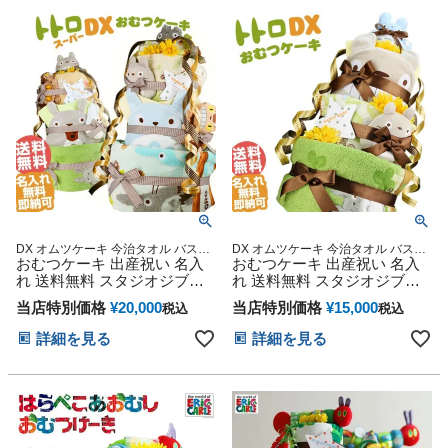
ス ハロウィン バレンタイン
ス ハロウィン バレンタイン
七五三 初節句 子供の日 ギフ
七五三 初節句 子供の日 ギフ
トセット 人気 端午の節句 ひ
トセット 人気 端午の節句 ひ
な祭り 男の子 女の子
な祭り 男の子 女の子
DX オムツケーキ 今治タオル バスタ
DX オムツケーキ 今治タオル バスタ
オル 男の子 女の子 ギフト キャラク
おむつケーキ 出産祝い 名入
オル 男の子 女の子 ギフト キャラク
おむつケーキ 出産祝い 名入
ター ダイパーケーキ 豪華 赤ちゃん
ター ダイパーケーキ 豪華 赤ちゃん
れ 送料無料 スタジオジブリ
れ 送料無料 スタジオジブリ
インスタ
インスタ
二馬力 となりのトトロ 思い
二馬力 となりのトトロ
当店特別価格
¥
20,000
当店特別価格
¥
15,000
税込
税込
出 赤ちゃん 子供 出産 マタニ
ティ フォト パパ ママ ベイビ
詳細を見る
詳細を見る
ー お父さん お母さん クリス
マス ハロウィン バレンタイ
ン 七五三 初節句 子供の日 ギ
フトセット 人気 端午の節句
ひな祭り 男の子 女の子