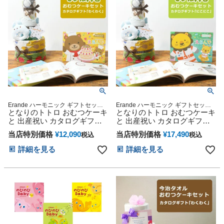
ひな祭り 男の子 女の子
Erande ハーモニック ギフトセット
Erande ハーモニック ギフトセット
プレゼント ラッピング メッセージカ
となりのトトロ おむつケーキ
プレゼント ラッピング メッセージカ
となりのトトロ おむつケーキ
ード
ード
と 出産祝い カタログギフト
と 出産祝い カタログギフト
えらんで わくわく セット 思
えらんで にこにこ セット 思
当店特別価格
¥
12,090
当店特別価格
¥
17,490
税込
税込
い出 赤ちゃん 子供 出産 マタ
い出 赤ちゃん 子供 出産 マタ
ニティ フォト パパ ママ ベイ
ニティ フォト パパ ママ ベイ
詳細を見る
詳細を見る
ビー お父さん お母さん クリ
ビー お父さん お母さん クリ
スマス ハロウィン バレンタ
スマス ハロウィン バレンタ
イン 七五三 初節句 子供の日
イン 七五三 初節句 子供の日
ギフトセット 人気 端午の節
ギフトセット 人気 端午の節
句 ひな祭り 男の子 女の子
句 ひな祭り 男の子 女の子