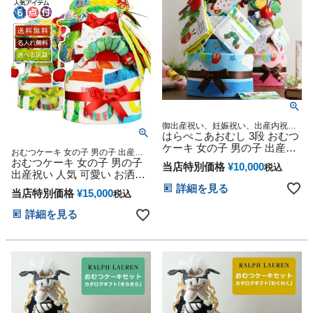
御出産祝い、妊娠祝い、出産内祝
い、御祝いギフトに人気、ERIC
はらぺこあおむし 3段 おむつ
CARLE エリックカール キャラクタ
ケーキ 女の子 男の子 出産祝
おむつケーキ 女の子 男の子 出産祝
ー ベビーグッズ 人気 可愛い 豪華 プ
い 思い出 赤ちゃん 子供 出産
い 人気 可愛い お洒落 流行 豪華
おむつケーキ 女の子 男の子
レゼント
当店特別価格
¥
10,000
税込
マタニティ フォト パパ ママ
出産祝い 人気 可愛い お洒落
ベイビー お父さん お母さん
流行 豪華 ERIC CARLE エ
詳細を見る
当店特別価格
¥
15,000
税込
クリスマス ハロウィン バレ
リックカール はらぺこあおむ
ンタイン 七五三 初節句 子供
し オムツケーキ DX 3段 イン
詳細を見る
の日 ギフトセット 人気 端午
スタ
の節句 ひな祭り 男の子 女の
子