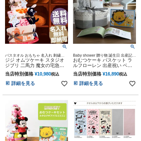
バスタオル おもちゃ 名入れ 刺繍無
Baby shower 贈り物 誕生日 出産記念
料 即納 3段 今治タオル 出産祝い お
ジジ オムツケーキ スタジオ
人気 可愛い 豪華 オンライン オムツ
おむつケーキ バスケット ラ
むつケーキ
ケーキ カラフル インスタ ベビーギ
ジブリ 二馬力 魔女の宅急便
ルフローレン 出産祝い ベビ
フト カタログギフト
出産祝い おむつケーキ 思い
ー ソックス POLO RALPH
当店特別価格
¥
10,980
当店特別価格
¥
16,890
税込
税込
出 赤ちゃん 子供 出産 マタニ
LAUREN 名入れ 刺繍 名前入
ティ マタニティフォト パパ
り ギフトセット おむつスト
詳細を見る
詳細を見る
ママ ベイビー お父さん お母
ッカー お試し カタログギフ
さん クリスマス ハロウィン
ト えらんで にこにこ 赤ちゃ
バレンタイン 七五三 初節句
ん クリスマス ハロウィン バ
子供の日 ギフトセット 人気
レンタイン 七五三 初節句 子
端午の節句 ひな祭り
供の日 ギフトセット 端午の
節句 ひな祭り 男の子 女の子