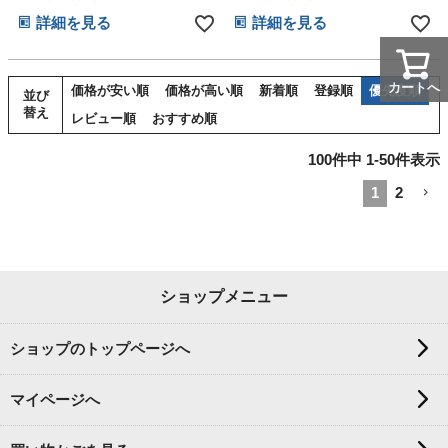
パ ママ ベイビー お父さん お
の子 乳幼児 ベビー ダイパー
詳細を見る
詳細を見る
母さん クリスマス ハロウィ
ケーキ ひな祭り 思い出 赤ち
ン バレンタイン 七五三 初節
ゃん 子供 出産 マタニティ パ
句 子供の日 ギフトセット 人
パ ママ ベイビー お父さん お
気 端午の節句
母さん クリスマス ハロウィ
カートへ
価格が安い順
価格が高い順
新着順
登録順
優先度順
並び
ン バレンタイン 七五三 初節
替え
句 子供の日 ギフトセット 人
レビュー順
おすすめ順
気
100
件中
1
-
50
件表示
1
2
ショップメニュー
ショップのトップページへ
マイページへ