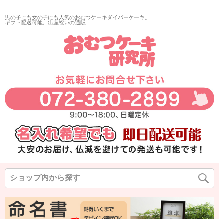
再入荷
男の子にも女の子にも人気のおむつケーキダイパーケーキ。
翌日発送
ギフト配送可能。出産祝いの通販
サイズ
指定なし
◆
◆
◆
カラー
◆
◆
◆
在庫なし商品
在庫なし商品を表示しない
商品番号/JANコード