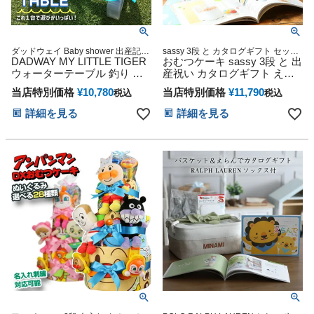
ダッドウェイ Baby shower 出産記念
sassy 3段 と カタログギフト セット
プレゼント 出産グッズ マタニティ
DADWAY MY LITTLE TIGER
出産祝い おむつケーキ
おむつケーキ sassy 3段 と 出
妊婦ママ 御出産祝い 妊娠祝い 誕生
ウォーターテーブル 釣り 水
産祝い カタログギフト えら
日祝い ハーフバースデー
遊び 船 出産祝い 誕生日 ギフ
んで わくわく セット ハーモ
当店特別価格
¥
10,780
当店特別価格
¥
11,790
税込
税込
ト 室内 知育 知育玩具 しかけ
ニック
子供 男の子 女の子 可愛い 人
詳細を見る
詳細を見る
気 ギフトセット 夏ギフト