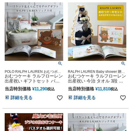
ゃん 子供 マタニティ ベイビ
レンタイン 七五三 初節句 子
ー クリスマス 七五三 初節句
供の日 ギフトセット 端午の
子供の日 人気
節句 ひな祭り 男の子 女の子
POLO RALPH LAUREN おむつボッ
RALPH LAUREN Baby shower 贈り
クス お試し ずっと使える 御出産祝
おむつケーキ ラルフローレン
物 誕生日 出産記念 人気 オンライン
おむつケーキ ラルフローレン
い 人気 ママ用品 子育て Baby
オムツケーキ カラフル インスタ
出産祝い ギフトセット バス
出産祝い 今治 タオル 3段 男
shower 贈り物 小物 可愛い 人気 流行
ケット ボックス ストッカー
の子 女の子 オーガニック コ
誕生日 出産記念 妊娠祝い カタログ
当店特別価格
¥
11,290
当店特別価格
¥
11,810
税込
税込
ストレージ POLO RALPH
ットン ベビー ソックス ギフ
ギフト
LAUREN くすみカラー ベビ
トセット POLO RALPH
詳細を見る
詳細を見る
ー ソックス カタログギフト
LAUREN マタニティ 送料無
えらんで わくわく 内祝い 赤
料 豪華 赤ちゃん 専門 えらん
ちゃん クリスマス ハロウィ
で わくわく 出産記念品 赤ち
ン バレンタイン 七五三 初節
ゃん 子供 マタニティ ベイビ
句 子供の日 ギフトセット 端
ー クリスマス 七五三 初節句
午の節句 ひな祭り 男の子 女
子供の日 人気
の子