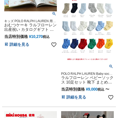
キッズ POLO RALPH LAUREN 用品
おむつケーキ ラルフローレン
マタニティ 豪華 赤ちゃん 専門
出産祝い カタログギフト 今
治タオル 男の子 女の子 オー
当店特別価格
¥
10,270
税込
ガニック コットン ベビーソ
ックス ギフトセット POLO
詳細を見る
RALPH LAUREN Erande えら
んで わくわく ベイビー 思い
出 赤ちゃん クリスマス ハロ
ウィン バレンタイン 七五三
初節句 子供の日 ギフトセッ
ト 人気 端午の節句 ひな祭り
POLO RALPH LAUREN Baby socks
ポイント消化 粗品 景品 自治会 子供
ラルフローレン ベビーソック
会 ポイント消費 雑貨 通販 オンライ
ス 10足セット 靴下 まとめ買
ン カラフル インスタ ベビーシャワ
い 大量買い 赤ちゃん プレゼ
ー
当店特別価格
¥
9,000
〜
税込
ント 男の子 女の子 くつ下 可
愛い 人気 0～6ヶ月 6～12ヶ
詳細を見る
月 18～24ヶ月 新生児 ブラン
ド BtoB 卸 ギフト POLO
RALPH LAUREN 誕生日 出産
クリスマス ハロウィン バレ
ンタイン 七五三 初節句 子供