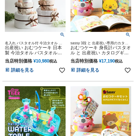
名入れ バスタオル付 今治タオル オ
sassy 3段 と 出産祝い専用のカタロ
ーガニック 妊娠祝い 出産祝い おむ
出産祝い おむつケーキ 日本
グギフト セット 出産祝い おむつケ
おむつケーキ 身長計バスタオ
つケーキ
ーキ
製 今治タオル バスタオル付
ル と 出産祝い カタログギフ
オムツケーキ ひな祭り 思い
ト えらんで にこにこ ハーモ
当店特別価格
¥
10,980
当店特別価格
¥
17,190
税込
税込
出 赤ちゃん 子供 出産 マタニ
ニック
ティ オーガニック マタニテ
詳細を見る
詳細を見る
ィフォト パパ ママ ベイビー
お父さん お母さん クリスマ
ス ハロウィン バレンタイン
七五三 初節句 子供の日 ギフ
トセット 人気 男の子 女の子
乳幼児