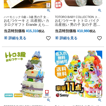
ハーモニック 0歳～3歳 男の子 女の
TOTORO BABY COLLECTION スタ
子 送料無料 ギフト ダイパーケーキ
おむつケーキ と 出産祝い カ
ジオジブリ アニメ キャラクター 出
おむつケーキ トトロ バイク
産記念 御出産祝い 誕生日祝い
タログギフト Erande えらん
出産祝い 男の子 女の子 思い
で にこにこ のセット
出 赤ちゃん 子供 出産 マタニ
当店特別価格
¥
15,310
当店特別価格
¥
10,980
税込
税込
ティ マタニティフォト パパ
ママ ベイビー お父さん お母
詳細を見る
詳細を見る
さん クリスマス ハロウィン
バレンタイン 七五三 初節句
子供の日 ギフトセット 人気
端午の節句 ひな祭り