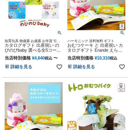
知育玩具 御歳暮 お歳暮 お年賀 引き
ハーモニック 送料無料 ギフト
出物 出産内祝い 結婚祝い 香典返し
カタログギフト 出産祝い の
おむつケーキ と 出産祝い カ
誕生日プレゼント 出産祝い専用カタ
びのびbaby 選べる全5コース
タログギフト Erande えらん
ログギフト
ギフト 贈り物 カタログ プレ
で わくわく セット 思い出 赤
当店特別価格
¥
4,640
〜
当店特別価格
¥
10,310
税込
税込
ゼント 出産 産後ママ 誕生日
ちゃん 子供 出産 マタニティ
ベビー 赤ちゃん 子供 キッズ
フォト パパ ママ ベイビー お
詳細を見る
詳細を見る
おもちゃ 用品 男の子 女の子
父さん お母さん クリスマス
ギフトセット ラッピング対応
ハロウィン バレンタイン 七
誕生日 赤ちゃん 子供 出産 ベ
五三 初節句 子供の日 ギフト
イビー クリスマス ハロウィ
セット 人気 端午の節句 ひな
ン バレンタイン 七五三 初節
祭り 男の子 女の子
句 子供の日