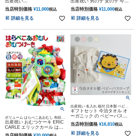
出産祝い
出産祝い 男の子 女の子 今治
ーキ 妊娠祝い プレゼント
POLORALPHLAUREN ベビ
タオル 刺繍 名入れ オーガニ
当店特別価格
¥
11,000
当店特別価格
¥
11,000
税込
税込
ーソックス Sassy 身長計バス
ック ベビーソックス 思い出
タオル 今治タオル 3段 サッシ
赤ちゃん 子供 出産 マタニテ
詳細を見る
詳細を見る
ー 名入れ 男の子 女の子 思い
ィ マタニティフォト パパ マ
出 赤ちゃん 子供 出産 マタニ
マ ベイビー お父さん お母さ
ティ ベイビー お父さん お母
ん クリスマス ハロウィン バ
さん クリスマス ハロウィン
レンタイン 七五三 初節句 子
バレンタイン 七五三 初節句
供の日 ギフトセット 人気 端
子供の日 ギフトセット 人気
午の節句 ひな祭り
端午の節句 ひな祭り
出産祝い 名入れ 箱付 日本製 ベビー
バスポンチョ フード付き
ギフトセット 今治タオル オ
ーガニック の ベビーバスロ
ボリューム はらぺこあおむし 布絵本
ーブ と カタログギフト
バスタオル 盛り沢山の完全充実した
出産祝い おむつケーキ ERIC
当店特別価格
¥
16,810
税込
Erande えらんで にこにこ 誕
内容
CARLE エリックカール はら
生日 赤ちゃん 子供 出産 ベイ
ぺこあおむし DX 3段 思い出
詳細を見る
当店特別価格
¥
20,000
税込