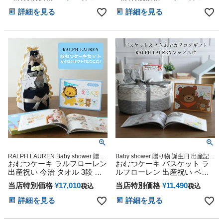
タニティ マタニティフォト
ん 子供 出産 マタニティ マタ
パパ ママ ベイビー オムツケ
ニティフォト パパ ママ ベイ
詳細を見る
詳細を見る
ーキ お父さん お母さん クリ
ビー お父さん お母さん クリ
スマス ハロウィン バレンタ
スマス ハロウィン バレンタ
イン 七五三 初節句 子供の日
イン 七五三 初節句 子供の日
ギフトセット 人気 端午の節
ギフトセット 人気 端午の節
句 ひな祭り
句 ひな祭り
RALPH LAUREN Baby shower 贈り
Baby shower 贈り物 誕生日 出産記念
物 誕生日 出産記念 人気 オンライン
おむつケーキ ラルフローレン
人気 可愛い 豪華 オンライン オムツ
おむつケーキ バスケット ラ
オムツケーキ カラフル インスタ
ケーキ カラフル インスタ ベビーギ
出産祝い 今治 タオル 3段 男
ルフローレン 出産祝い ベビ
フト カタログギフト
の子 女の子 オーガニック コ
ー ソックス POLO RALPH
当店特別価格
¥
17,010
当店特別価格
¥
11,490
税込
税込
ットン ベビー ソックス ギフ
LAUREN 名入れ 刺繍 名前入
トセット POLO RALPH
り ギフトセット おむつスト
詳細を見る
詳細を見る
LAUREN マタニティ 送料無
ッカー お試し カタログギフ
料 豪華 赤ちゃん 専門 えらん
ト えらんで わくわく 赤ちゃ
で にこにこ 出産記念品 赤ち
ん クリスマス ハロウィン バ