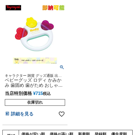
キャラクター 雑貨 グッズ通販 出産
記念 出産祝い 小物 出産記念
ベビーグッズ ロディ かみか
み 歯固め 歯がため おしゃぶ
り 音が鳴る おもちゃ オモチ
当店特別価格
¥
715
税込
ャ
在庫切れ
詳細を見る
価格が安い順
価格が高い順
新着順
登録順
優先度順