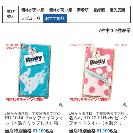
価格が安い順
価格が高い順
新着順
登録順
優先度順
並び
替え
レビュー順
おすすめ順
7
件中
1
-
7
件表示
1枚から団体様、学校関係まで大歓
1枚から団体様、学校関係まで大歓
迎！卒園 入園 記念品 なまえ入り ハ
RD-10-BL Rody フェイスタオ
迎！卒園 入園 記念品 なまえ入り ハ
名入れ RD-10-PI Rody ピンク
ンカチタオル ネーム刺繍タオル クリ
ンカチタオル ネーム刺繍タオル クリ
ル（木製クリップ付き）箱付
フェイスタオル（木製クリッ
スマス 御出産祝い 出産記念
スマス 御出産祝い 出産記念
ロディ
プ付き）ギフトタオル
当店特別価格
¥
1,100
当店特別価格
¥
1,100
税込
税込