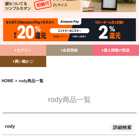
バンドル販売
予約商品
予約商品のみを表示
並び順
ログイン
会員登録
個人情報の取扱
新着順
買い物かご
登録順
価格が安い順
価格が高い順
HOME
rody商品一覧
優先度順
レビュー順
rody商品一覧
キーワードヒット順
検索
rody
詳細検索