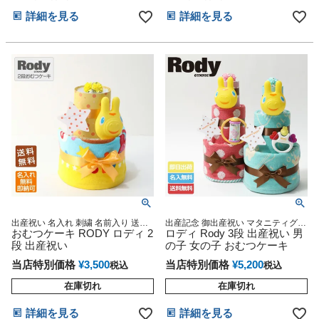
詳細を見る
詳細を見る
出産祝い 名入れ 刺繍 名前入り 送料
出産記念 御出産祝い マタニティグッ
無料 ウォッシュタオル ベビーグッズ
おむつケーキ RODY ロディ 2
ズ Baby shower マタニティ 妊婦ママ
ロディ Rody 3段 出産祝い 男
プレゼント
御出産祝い 妊娠祝い 誕生日祝い ハ
段 出産祝い
の子 女の子 おむつケーキ
ーフバースデー
当店特別価格
¥
3,500
当店特別価格
¥
5,200
税込
税込
在庫切れ
在庫切れ
詳細を見る
詳細を見る