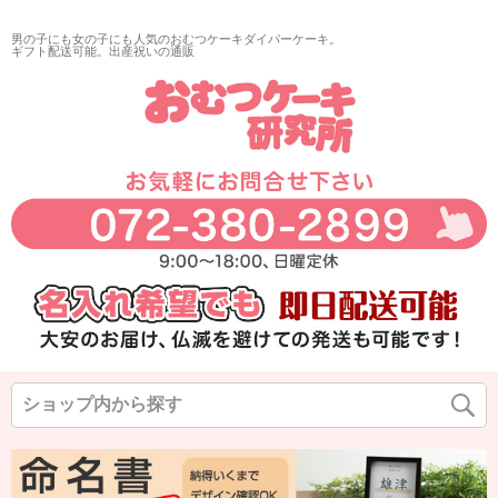
再入荷
男の子にも女の子にも人気のおむつケーキダイパーケーキ。
翌日発送
ギフト配送可能。出産祝いの通販
サイズ
指定なし
◆
◆
◆
カラー
◆
◆
◆
在庫なし商品
在庫なし商品を表示しない
商品番号/JANコード