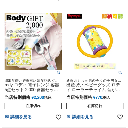
御出産祝い 妊娠祝い 出産記念 グッ
通販 おもちゃ 男の子 女の子 男女兼
ズ 彼女 誕生日
rody ロディ 電子レンジ 容器
用 クリスマス プレゼント かわいい
出産祝い ベビーグッズ ロデ
人気 ランキング 男 女 記念日 お誕生
5点セット 2,000 食器セット
ィ ローラーチャイム 音が鳴
日 ご褒美 お祝い 入園 入学
日本製
る おもちゃ オモチャ 玩具 ラ
当店特別価格
¥
2,200
当店特別価格
¥
770
税込
税込
ッピング 赤ちゃん 乳児 男の
子 女の子 rody プレゼント イ
在庫切れ
在庫切れ
ンスタ
詳細を見る
詳細を見る