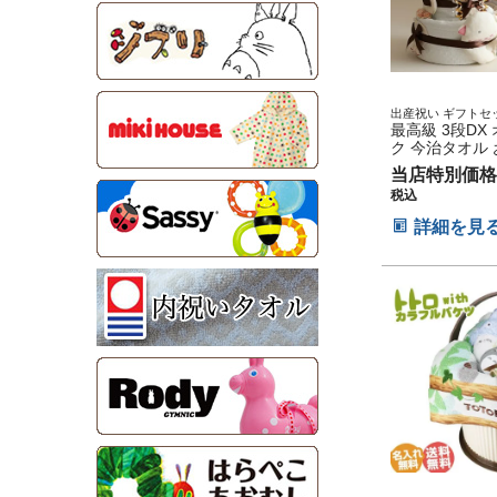
出産祝い ギフトセ
最高級 3段DX
ク 今治タオル
キ 思い出 赤ち
当店特別価格
出産 マタニテ
税込
ィフォト パパ 
ー お父さん お
詳細を見
スマス ハロウ
タイン 七五三 
の日 ギフトセッ
午の節句