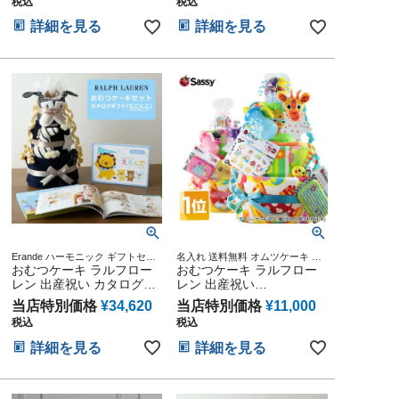
税込
税込
ーキ 思い出 赤ちゃん 子供
ーキ 思い出 赤ちゃん 子供
出産 マタニティ フォト パ
出産 マタニティ フォト パ
詳細を見る
詳細を見る
パ ママ ベイビー お父さん
パ ママ ベイビー お父さん
お母さん クリスマス ハロ
お母さん クリスマス ハロ
ウィン バレンタイン 七五
ウィン バレンタイン 七五
三 初節句 子供の日 ギフト
三 初節句 子供の日 ギフト
セット 人気 端午の節句 ひ
セット 人気 端午の節句 ひ
な祭り 男の子 女の子
な祭り 男の子 女の子
Erande ハーモニック ギフトセッ
名入れ 送料無料 オムツケーキ バ
ト プレゼント ラッピング メッセ
おむつケーキ ラルフロー
スタオル 歯固め ギフト メリーズ
おむつケーキ ラルフロー
ージカード POLO Baby shower
パンパース 1歳 誕生日 出産祝い
レン 出産祝い カタログギ
レン 出産祝い
贈り物 誕生日 出産記念 人気 オン
おむつケーキ 妊娠祝い プレゼン
フト Erande えらんで に
POLORALPHLAUREN ベ
ライン オムツケーキ カラフル イ
ト
当店特別価格
¥
34,620
当店特別価格
¥
11,000
こにこ ダブルチョイス 今
ビーソックス Sassy 身長
ンスタ
税込
税込
治タオル 男の子 女の子 オ
計バスタオル 今治タオル
ーガニック ベビーソック
3段 サッシー 名入れ 男の
詳細を見る
詳細を見る
ス イニシャル POLO
子 女の子 思い出 赤ちゃん
RALPH LAUREN ギフトセ
子供 出産 マタニティ ベイ
ット ギフト 送料無料 赤ち
ビー お父さん お母さん ク
ゃん 名入れ 出産記念品 誕
リスマス ハロウィン バレ