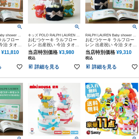
by shower 贈
キッズ POLO RALPH LAUREN 用
RALPH LAUREN Baby shower 贈
念 人気 オンラ
ラルフロー
品 マタニティ 送料無料 豪華 赤ち
おむつケーキ ラルフロー
り物 誕生日 出産記念 人気 オンラ
おむつケーキ ラルフロー
カラフル イン
ゃん 専門
イン オムツケーキ カラフル イン
今治 タオル
レン 出産祝い 今治 タオル
レン 出産祝い 今治 タオル
スタ
の子 オーガ
2段 男の子 女の子 オーガ
3段 男の子 女の子 オーガ
¥
11,810
当店特別価格
¥
3,980
当店特別価格
¥
9,310
 ベビー ソ
ニック コットン ベビー ソ
ニック コットン ベビー ソ
税込
税込
セット
ックス 思い出 赤ちゃん 子
ックス ギフトセット
 LAUREN マ
供 出産 マタニティ マタニ
POLO RALPH LAUREN マ
る
詳細を見る
詳細を見る
料 豪華 赤
ティフォト パパ ママ ベイ
タニティ 送料無料 豪華 赤
らんで わく
ビー お父さん お母さん ク
ちゃん 専門 えらんで きら
品 赤ちゃん
リスマス ハロウィン バレ
きら 夏ギフト 出産記念品
ィ ベイビー
ンタイン 七五三 初節句 子
赤ちゃん 子供 マタニティ
五三 初節句
供の日 ギフトセット 人気
ベイビー クリスマス 七五
端午の節句 ひな祭り
三 初節句 子供の日 人気