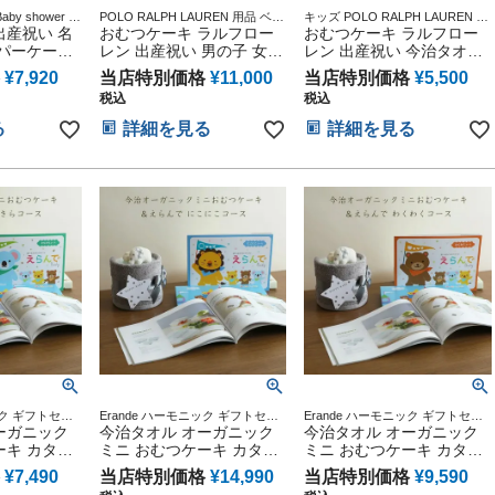
y shower ダ
POLO RALPH LAUREN 用品 ベビ
キッズ POLO RALPH LAUREN 用
ツタワー 送料
出産祝い 名
ーグッズ ギフトセット マタニテ
おむつケーキ ラルフロー
品 マタニティ 送料無料 豪華 赤ち
おむつケーキ ラルフロー
ィ 送料無料 豪華 赤ちゃん 専門
ゃん 専門
イパーケーキ
レン 出産祝い 男の子 女の
レン 出産祝い 今治タオル
 オムニウ
子 今治タオル 刺繍 名入れ
男の子 女の子 オーガニッ
¥
7,920
当店特別価格
¥
11,000
当店特別価格
¥
5,500
ケーキ 今治
オーガニック ベビーソッ
クコットン ベビー ソック
税込
税込
グッズ オム
クス 思い出 赤ちゃん 子供
ス POLO RALPH LAUREN
ト ベビーシ
出産 マタニティ マタニテ
思い出 赤ちゃん 子供 出産
る
詳細を見る
詳細を見る
ーケーキ 赤
ィフォト パパ ママ ベイビ
マタニティ マタニティフ
産 クリスマ
ー お父さん お母さん クリ
ォト パパ ママ ベイビー
 バレンタイ
スマス ハロウィン バレン
お父さん お母さん クリス
句 子供の日
タイン 七五三 初節句 子供
マス ハロウィン バレンタ
人気 端午の
の日 ギフトセット 人気 端
イン 七五三 初節句 子供の
男の子 女の
午の節句 ひな祭り
日 ギフトセット 人気
ック ギフトセッ
Erande ハーモニック ギフトセッ
Erande ハーモニック ギフトセッ
ピング メッセ
ーガニック
ト プレゼント ラッピング メッセ
今治タオル オーガニック
ト プレゼント ラッピング メッセ
今治タオル オーガニック
ージカード
ージカード
ーキ カタロ
ミニ おむつケーキ カタロ
ミニ おむつケーキ カタロ
de えらんで
グギフト Erande えらんで
グギフト Erande えらんで
¥
7,490
当店特別価格
¥
14,990
当店特別価格
¥
9,590
0円コース ハ
にこにこ 10000円コース
わくわく 5000円コース ハ