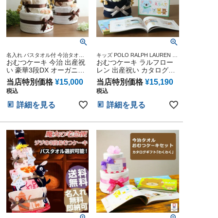
名入れ バスタオル付 今治タオル
キッズ POLO RALPH LAUREN 用
オーガニック 妊娠祝い 出産祝い
おむつケーキ 今治 出産祝
おむつケーキ ラルフロー
品 マタニティ 豪華 赤ちゃん 専門
おむつケーキ
い 豪華3段DX オーガニッ
レン 出産祝い カタログギ
クコットン 日本製 名前入
フト 今治 タオル 男の子
当店特別価格
¥
15,000
当店特別価格
¥
15,190
り バスタオル オムツケー
女の子 オーガニック コッ
税込
税込
キ 男の子 女の子 乳幼児
トン ベビー ソックス ギフ
ベビー ダイパーケーキ ひ
トセット POLO RALPH
詳細を見る
詳細を見る
な祭り 思い出 赤ちゃん 子
LAUREN Erande えらんで
供 出産 マタニティ パパ
きらきら 赤ちゃん 子供 マ
ママ ベイビー お父さん お
タニティ ベイビー クリス
母さん クリスマス ハロウ
マス ハロウィン バレンタ
ィン バレンタイン 七五三
イン 七五三 初節句 子供の
初節句 子供の日 ギフトセ
日 人気 端午の節句 ひな祭
ット 人気
り