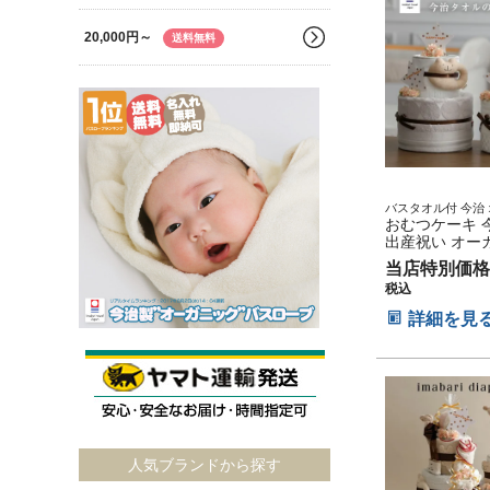
20,000円～
送料無料
バスタオル付 今治
妊娠祝い 御出産祝い
おむつケーキ 
ムツケーキ ベビー
出産祝い オー
祝い 御出産祝い 出
ットン 日本製 
ケーキ
当店特別価格
段 バスタオル
税込
キ 男の子 女の
ベビー ダイパ
詳細を見
ちゃん
人気ブランドから探す