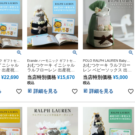
の日 ギフト
三 初節句 子供の日 ギフト
生日 赤ちゃん 子供 出産
午の節句 ひ
セット 人気 端午の節句 ひ
ベイビー クリスマス 七五
な祭り
三 初節句 人気
ック ギフトセッ
Erande ハーモニック ギフトセッ
POLO RALPH LAUREN Baby
ピング メッセ
イニシャル
ト プレゼント ラッピング メッセ
おむつケーキ イニシャル
shower sassy 贈り物 誕生日 出産
おむつケーキ ラルフロー
ージカード
記念 人気 オンライン オムツケー
 出産祝い
ラルフローレン 出産祝い
レン ベビーソックス 出産
キ カラフル インスタ くすみカラ
 今治タオ
カタログギフト 今治タオ
祝い 2段 名入れ 男の子 女
ー 今治タオル オーガニック
¥
22,690
当店特別価格
¥
15,670
当店特別価格
¥
5,000
クコットン
ル オーガニックコットン
の子 POLO RALPH
税込
税込
 ギフトセ
ベビーソックス ギフトセ
LAUREN 七夕 くすみカラ
LPH
ット POLO RALPH
ー 今治タオル オーガニッ
る
詳細を見る
詳細を見る
入り 刺繍 え
LAUREN 名前入り 刺繍 え
ク ダイパーケーキ オシャ
 思い出 赤
らんで にこにこ 思い出 赤
レ 可愛い ママ 大人気 赤
マス ハロウ
ちゃん クリスマス ハロウ
ちゃん 出産 ベイビー クリ
イン 七五三
ィン バレンタイン 七五三
スマス ハロウィン バレン
日 ギフトセ
初節句 子供の日 ギフトセ
タイン 七五三 初節句 子供
の節句 ひな
ット 人気 端午の節句 ひな
の日 ギフトセット 端午の
の子
祭り 男の子 女の子
節句 ひな祭り