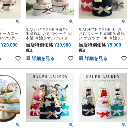
ット
名入れ バスタオル付 今治タオル
名入れギフト タオル付 オーガニ
 オーガニッ
オーガニック 妊娠祝い 出産祝い
出産祝い おむつケーキ 日
ック 妊娠祝い 御出産祝い 出産記
おむつケーキ 刺繍 出産祝
おむつケーキ
念 名入れ刺繍 手作り タオル ハン
 おむつケー
本製 今治タオル バスタオ
い オムツケーキ 今治タオ
カチ オーダーメイド ベビーグッ
ゃん 子供
ル付 オムツケーキ ひな祭
ル 可愛い 男の子 女の子
ズ プレゼント
¥
20,000
当店特別価格
¥
10,980
当店特別価格
¥
5,000
ィ マタニテ
り 思い出 赤ちゃん 子供
男女兼用 妊婦ママ オーガ
税込
税込
ママ ベイビ
出産 マタニティ オーガニ
ニックタオル ダイパーケ
母さん クリ
ック マタニティフォト パ
ーキ ギフトセット シンプ
る
詳細を見る
詳細を見る
ィン バレン
パ ママ ベイビー お父さん
ル ぬいぐるみ 人形 赤ちゃ
初節句 子供
お母さん クリスマス ハロ
ん 専門 出産記念品 誕生日
ト 人気 端
ウィン バレンタイン 七五
赤ちゃん 子供 出産 ベイビ
三 初節句 子供の日 ギフト
ー クリスマス ハロウィン
セット 人気 男の子 女の子
バレンタイン 初節句 子供
乳幼児
の日 ギフトセット 人気