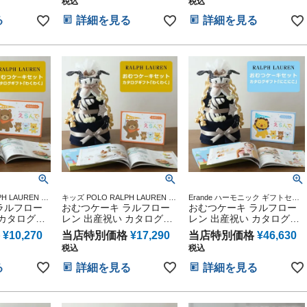
税込
税込
産祝い プレ
ハーモニック 出産祝い プ
ーモニック 出産祝い プレ
赤ちゃん 子
レゼント 思い出 赤ちゃん
ゼント 思い出 赤ちゃん 子
る
詳細を見る
詳細を見る
ー お父さん
子供 出産 ベイビー お父さ
供 出産 ベイビー お父さん
スマス ハロ
ん お母さん クリスマス ハ
お母さん クリスマス ハロ
タイン 七五
ロウィン バレンタイン 七
ウィン バレンタイン 七五
の日 ギフト
五三 初節句 子供の日 ギフ
三 初節句 子供の日 ギフト
午の節句 ひ
トセット 人気 端午の節句
セット 人気 端午の節句 ひ
 女の子
ひな祭り 男の子 女の子
な祭り 男の子 女の子
H LAUREN 用
キッズ POLO RALPH LAUREN 用
Erande ハーモニック ギフトセッ
ラルフロー
ニティ 豪華 赤ちゃん 専門
おむつケーキ ラルフロー
品 マタニティ 豪華 赤ちゃん 専門
ト プレゼント ラッピング メッセ
おむつケーキ ラルフロー
ージカード POLO Baby shower
 カタログギ
レン 出産祝い カタログギ
レン 出産祝い カタログギ
贈り物 誕生日 出産記念 人気 オン
 男の子 女
フト 今治タオル 男の子 女
フト Erande えらんで に
ライン オムツケーキ カラフル イ
¥
10,270
当店特別価格
¥
17,290
当店特別価格
¥
46,630
ック コット
の子 オーガニック コット
こにこ トリプルチョイス
ンスタ
税込
税込
クス ギフト
ン ベビーソックス ギフト
今治タオル 男の子 女の子
RALPH
セット POLO RALPH
オーガニック ベビーソッ
る
詳細を見る
詳細を見る
nde えらんで
LAUREN Erande えらんで
クス イニシャル POLO
ビー 思い出
わくわく ベイビー 思い出
RALPH LAUREN ギフトセ
スマス ハロ
赤ちゃん クリスマス ハロ
ット ギフト 送料無料 赤ち
タイン 七五
ウィン バレンタイン 七五
ゃん 名入れ 出産記念品 誕