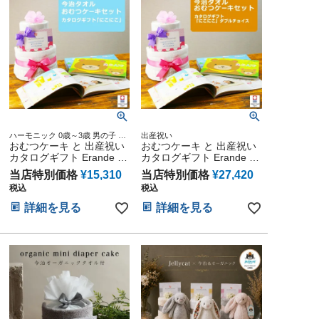
ハーモニック 0歳～3歳 男の子 女
出産祝い
の子 送料無料 ギフト ダイパーケ
おむつケーキ と 出産祝い
おむつケーキ と 出産祝い
ーキ
カタログギフト Erande え
カタログギフト Erande え
らんで にこにこ のセット
らんで にこにこ のセット
当店特別価格
¥
15,310
当店特別価格
¥
27,420
税込
税込
詳細を見る
詳細を見る