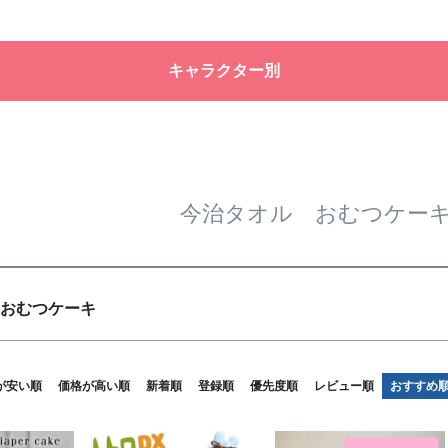
バンドル
ル
限定
再入荷
翌日発送
キャラクター別
予約商品
なし
◆
◆
◆
予約商
並び順
◆
◆
新着順
優先度
今治タオル おむつケー
検索
おむつケーキ
が安い順
価格が高い順
新着順
登録順
優先度順
レビュー順
おすすめ