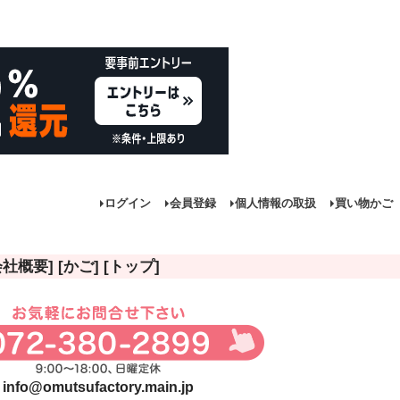
ログイン
会員登録
個人情報の取扱
買い物かご
会社概要]
[かご]
[トップ]
商品
し商品を表示しない
JANコード
info@omutsufactory.main.jp