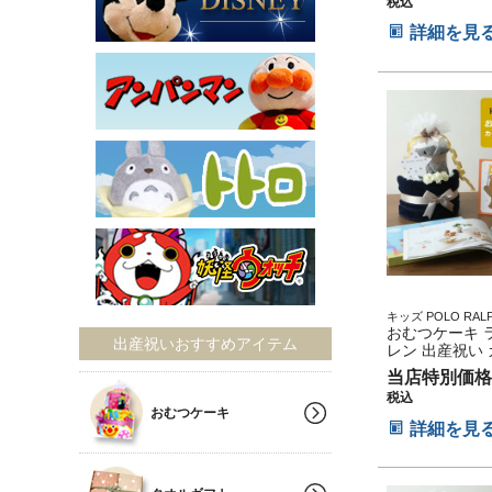
税込
ーモニック 出
ゼント 思い出 
詳細を見
供 出産 ベイビ
お母さん クリ
ウィン バレン
三 初節句 子供
セット 人気 端
な祭り 男の子
キッズ POLO RALP
おむつケーキ 
品 マタ
出産祝いおすすめアイテム
レン 出産祝い
フト 今治タオル
当店特別価格
の子 オーガニ
税込
ン ベビーソッ
おむつケーキ
セット POLO 
詳細を見
LAUREN Era
わくわく ベイ
赤ちゃん クリ
ウィン バレン