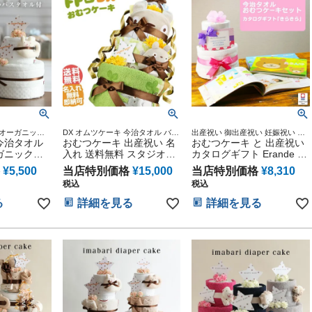
 オーガニック
DX オムツケーキ 今治タオル バス
出産祝い 御出産祝い 妊娠祝い 出
 出産記念 オ
今治タオル
タオル 男の子 女の子 ギフト キャ
おむつケーキ 出産祝い 名
産記念 赤ちゃん 男の子 女の子
おむつケーキ と 出産祝い
シャワー 妊娠
ラクター ダイパーケーキ 豪華 赤
ガニックコ
入れ 送料無料 スタジオジ
カタログギフト Erande え
産記念 オムツ
ちゃん インスタ
名前入り 2
ブリ 二馬力 となりのトト
らんで きらきら のセット
¥
5,500
当店特別価格
¥
15,000
当店特別価格
¥
8,310
 オムツケー
ロ
税込
税込
子 乳幼児
ーケーキ 赤
る
詳細を見る
詳細を見る