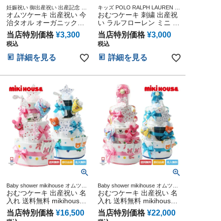
妊娠祝い 御出産祝い 出産記念 赤
キッズ POLO RALPH LAUREN 用
ちゃん ベビーシャワー プレゼン
オムツケーキ 出産祝い 今
品 マタニティ 送料無料 豪華 赤ち
おむつケーキ 刺繍 出産祝
ト
ゃん 専門
治タオル オーガニックコ
い ラルフローレン ミニ オ
ットン 名前入り 日本製 お
ムツケーキ POLO RALPH
当店特別価格
¥
3,300
当店特別価格
¥
3,000
むつケーキ ミニ
LAUREN 今治タオル オー
税込
税込
imabaritowel 男の子 女の
ガニック 可愛い 男の子 女
子 妊婦 ダイパーケーキ 思
の子 男女兼用 ベビー ソッ
詳細を見る
詳細を見る
い出 赤ちゃん 子供 出産
クス ダイパーケーキ 赤ち
ベイビー お父さん お母さ
ゃん ハロウィン 出産 クリ
ん クリスマス ハロウィン
スマス ハロウィン バレン
バレンタイン 七五三 初節
タイン 七五三 初節句 子供
句 子供の日 ギフトセット
の日 ギフトセット 人気 端
人気 端午の節句 ひな祭り
午の節句 ひな祭り
Baby shower mikihouse オムツケ
Baby shower mikihouse オムツケ
ーキ おむつタワー ダイパーケー
おむつケーキ 出産祝い 名
ーキ おむつタワー ダイパーケー
おむつケーキ 出産祝い 名
キ
キ
入れ 送料無料 mikihouse
入れ 送料無料 mikihouse
ミキハウス 使用 豪華DX3
ミキハウス 使用 豪華DX3
当店特別価格
¥
16,500
当店特別価格
¥
22,000
段 今治タオル ダイパーケ
段 今治タオル ダイパーケ