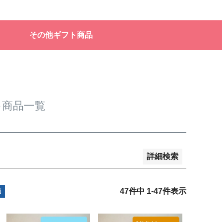
販売
その他ギフト商品
品のみを表示
登録順
価格が安い順
価格が高い順
順
レビュー順
キーワードヒット順
キ商品一覧
詳細検索
47
件中
1
-
47
件表示
順