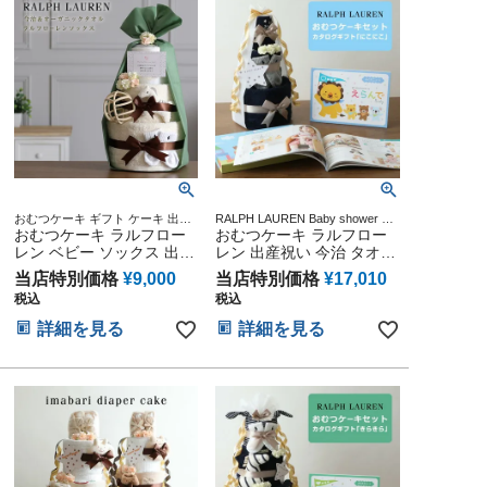
生日 赤ちゃん 子供 出産
ンタイン 七五三 初節句 子
ベイビー クリスマス 七五
供の日 ギフトセット 人気
三 初節句 人気
端午の節句 ひな祭り
おむつケーキ ギフト ケーキ 出産
RALPH LAUREN Baby shower 贈
POLO RALPH LAUREN Baby
おむつケーキ ラルフロー
り物 誕生日 出産記念 人気 オンラ
おむつケーキ ラルフロー
shower 贈り物 誕生日 出産記念 人
イン オムツケーキ カラフル イン
レン ベビー ソックス 出産
レン 出産祝い 今治 タオル
気 オンライン オムツケーキ カラ
スタ
祝い 3段 名入れ シリコン
3段 男の子 女の子 オーガ
フル インスタ くすみカラー 今治
当店特別価格
¥
9,000
当店特別価格
¥
17,010
ボール POLO RALPH
ニック コットン ベビー ソ
タオル オーガニック
税込
税込
LAUREN ランキング くす
ックス ギフトセット
みカラー 今治タオル オー
POLO RALPH LAUREN マ
詳細を見る
詳細を見る
ガニック ダイパーケーキ
タニティ 送料無料 豪華 赤
可愛い 赤ちゃん クリスマ
ちゃん 専門 えらんで にこ
ス ハロウィン バレンタイ
にこ 出産記念品 赤ちゃん
ン 七五三 初節句 子供の日
子供 マタニティ ベイビー
ギフトセット 人気 端午の
クリスマス 七五三 初節句
節句 桃の節句 ひな祭り 男
子供の日 人気
の子 女の子