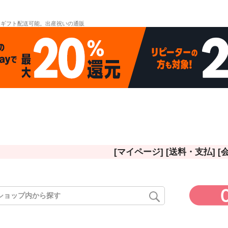
。ギフト配送可能。出産祝いの通販
[マイページ]
[送料・支払]
[
ド
在庫なし
在庫な
商品番号/
〜