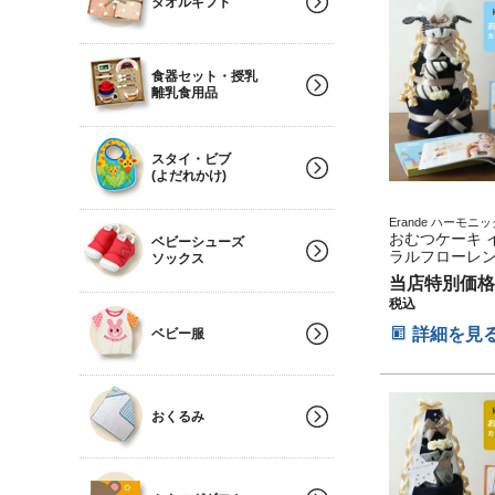
タオルギフト
三 初節句 子供
セット 人気 端
な祭り
食器セット・授乳
離乳食用品
スタイ・ビブ
(よだれかけ)
Erande ハーモニ
ト プレゼント ラッ
おむつケーキ 
ベビーシューズ
ージカード
ラルフローレン
ソックス
カタログギフト
当店特別価格
ル オーガニッ
税込
ベビーソックス
ット POLO RA
詳細を見
ベビー服
LAUREN 名前
らんで にこにこ
ちゃん クリス
ィン バレンタ
初節句 子供の
おくるみ
ット 人気 端午
祭り 男の子 女