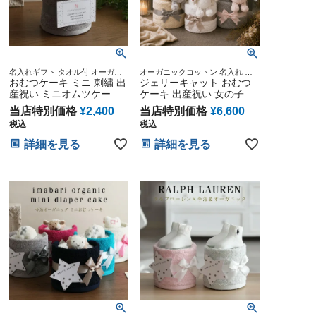
名入れギフト タオル付 オーガニ
オーガニックコットン 名入れ 名
ック 妊娠祝い 御出産祝い 出産記
おむつケーキ ミニ 刺繍 出
前入り 刺繍入り キッズ マタニテ
ジェリーキャット おむつ
念 名入れ刺繍 手作り ミニタオル
ィ 送料無料 豪華 赤ちゃん 専門
産祝い ミニオムツケーキ
ケーキ 出産祝い 女の子 男
ハンカチ オーダーメイド ベビー
今治タオル 可愛い 男の子
の子 JELLYCAT さる うさ
グッズ プレゼント
当店特別価格
¥
2,400
当店特別価格
¥
6,600
女の子 男女兼用 妊婦ママ
ぎ 今治タオル 思い出 赤ち
税込
税込
オーガニックタオル ダイ
ゃん 子供 出産 マタニティ
パーケーキ ギフトセット
マタニティフォト パパ マ
詳細を見る
詳細を見る
シンプル 赤ちゃん 専門 ギ
マ ベイビー お父さん お母
フト 出産記念品 誕生日 赤
さん クリスマス ハロウィ
ちゃん 子供 出産 ベイビー
ン バレンタイン 七五三 初
クリスマス ハロウィン バ
節句 子供の日 ギフトセッ
レンタイン 七五三 初節句
ト 人気 端午の節句 ひな祭
子供の日 ギフトセット 人
り
気