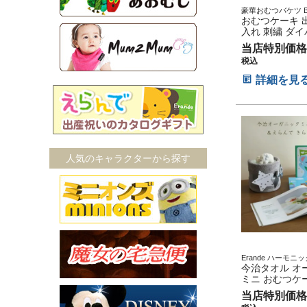
豪華おむつバケツ Bab
イパーケーキ オム
おむつケーキ 
無料 送料込み
入れ 刺繍 ダ
となりのトトロ
当店特別価格
ッティ オムツ
税込
タオル ジブリ 
ツバケツ ギフ
詳細を見
ャワー ダイパ
ちゃん 子供 出
ス ハロウィン
ン 七五三 初節
ギフトセット 
節句 ひな祭り 
子
人気のキャラクターから探す
Erande ハーモニ
ト プレゼント ラッ
今治タオル オ
ージカード
ミニ おむつケ
グギフト Eran
当店特別価格
きらきら 300