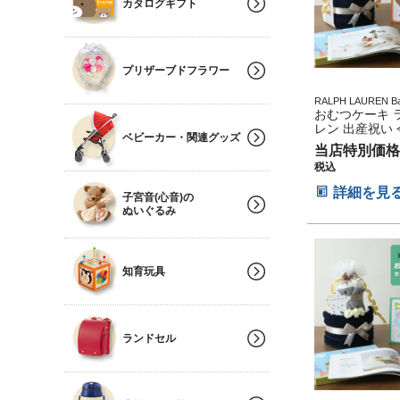
カタログギフト
プリザーブドフラワー
RALPH LAUREN Ba
り物 誕生日 出産記
おむつケーキ 
イン オムツケーキ 
レン 出産祝い 
スタ
ベビーカー・関連グッズ
3段 男の子 女
当店特別価格
ニック コットン
税込
ックス ギフト
POLO RALPH
詳細を見
子宮音(心音)の
タニティ 送料無
ぬいぐるみ
ちゃん 専門 え
わく 出産記念
子供 マタニテ
クリスマス 七
子供の日 人気
知育玩具
ランドセル