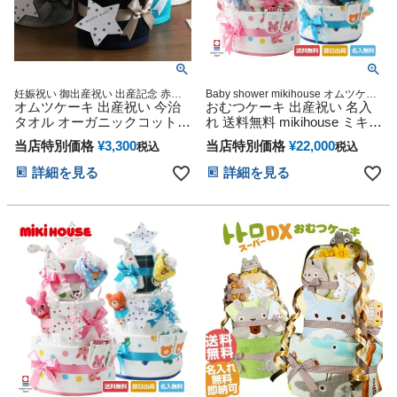
妊娠祝い 御出産祝い 出産記念 赤ち
Baby shower mikihouse オムツケー
ゃん ベビーシャワー プレゼント
オムツケーキ 出産祝い 今治
おむつケーキ 出産祝い 名入
キ おむつタワー ダイパーケーキ
タオル オーガニックコットン
れ 送料無料 mikihouse ミキハ
名前入り 日本製 おむつケー
ウス 使用 豪華DX3段 今治タ
当店特別価格
¥
3,300
当店特別価格
¥
22,000
税込
税込
キ ミニ imabaritowel 男の子
オル ダイパーケーキ 思い出
女の子 妊婦 ダイパーケーキ
赤ちゃん 子供 出産 マタニテ
詳細を見る
詳細を見る
思い出 赤ちゃん 子供 出産 ベ
ィ フォト パパ ママ ベイビー
イビー お父さん お母さん ク
お父さん お母さん クリスマ
リスマス ハロウィン バレン
ス ハロウィン バレンタイン
タイン 七五三 初節句 子供の
七五三 初節句 子供の日 ギフ
日 ギフトセット 人気 端午の
トセット 人気 端午の節句 ひ
節句 ひな祭り
な祭り 男の子 女の子