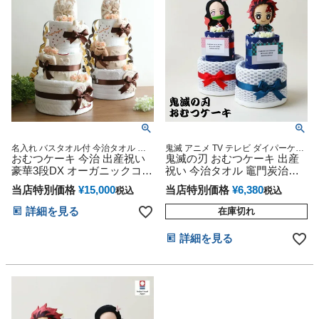
名入れ バスタオル付 今治タオル オ
鬼滅 アニメ TV テレビ ダイパーケー
ーガニック 妊娠祝い 出産祝い おむ
おむつケーキ 今治 出産祝い
キ 豪華 赤ちゃん 専門
鬼滅の刃 おむつケーキ 出産
つケーキ
豪華3段DX オーガニックコッ
祝い 今治タオル 竈門炭治郎
トン 日本製 名前入り バスタ
竈門禰豆子 冨岡義勇 我妻善
当店特別価格
¥
15,000
当店特別価格
¥
6,380
税込
税込
オル オムツケーキ 男の子 女
逸 胡蝶しのぶ 煉獄杏寿郎 宇
の子 乳幼児 ベビー ダイパー
髄天元 嘴平伊之助 吾峠呼世
詳細を見る
在庫切れ
ケーキ ひな祭り 思い出 赤ち
晴 ぬいぐるみ
ゃん 子供 出産 マタニティ パ
詳細を見る
パ ママ ベイビー お父さん お
母さん クリスマス ハロウィ
ン バレンタイン 七五三 初節
句 子供の日 ギフトセット 人
気