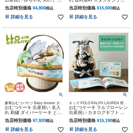
インスタ
の子 POLO RALPH LAUREN
二馬力 となりのトトロ
当店特別価格
¥
4,800
当店特別価格
¥
15,000
税込
税込
思い出 赤ちゃん おむつ 子供
出産 マタニティ マタニティ
詳細を見る
詳細を見る
フォト パパ ママ ベイビー お
父さん お母さん クリスマス
ハロウィン バレンタイン 七
五三 初節句 子供の日 ギフト
セット 人気 端午の節句 ひな
祭り
豪華おむつバケツ Baby shower ダイ
キッズ POLO RALPH LAUREN 用品
パーケーキ オムツタワー 送料無料
おむつケーキ 出産祝い 名入
おむつケーキ ラルフローレン
マタニティ 豪華 赤ちゃん 専門
送料込み
れ 刺繍 ダイパーケーキ とな
出産祝い カタログギフト 今
りのトトロ オムニウッティ
治 タオル 男の子 女の子 オー
当店特別価格
¥
7,920
当店特別価格
¥
15,190
税込
税込
オムツケーキ 今治タオル ジ
ガニック コットン ベビー ソ
ブリ グッズ オムツバケツ ギ
ックス ギフトセット POLO
詳細を見る
詳細を見る
フト ベビーシャワー ダイパ
RALPH LAUREN Erande えら