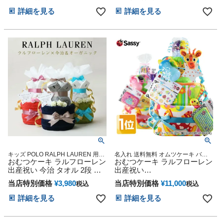
RALPH LAUREN 思い出 赤ち
子 乳幼児 ベビー ダイパーケ
詳細を見る
詳細を見る
ゃん 子供 出産 マタニティ マ
ーキ 赤ちゃん
タニティフォト パパ ママ ベ
イビー お父さん お母さん ク
リスマス ハロウィン バレン
タイン 七五三 初節句 子供の
日 ギフトセット 人気
キッズ POLO RALPH LAUREN 用品
名入れ 送料無料 オムツケーキ バス
マタニティ 送料無料 豪華 赤ちゃん
おむつケーキ ラルフローレン
タオル 歯固め ギフト メリーズ パン
おむつケーキ ラルフローレン
専門
パース 1歳 誕生日 出産祝い おむつケ
出産祝い 今治 タオル 2段 男
出産祝い
ーキ 妊娠祝い プレゼント
の子 女の子 オーガニック コ
POLORALPHLAUREN ベビ
当店特別価格
¥
3,980
当店特別価格
¥
11,000
税込
税込
ットン ベビー ソックス 思い
ーソックス Sassy 身長計バス
出 赤ちゃん 子供 出産 マタニ
タオル 今治タオル 3段 サッシ
詳細を見る
詳細を見る
ティ マタニティフォト パパ
ー 名入れ 男の子 女の子 思い
ママ ベイビー お父さん お母
出 赤ちゃん 子供 出産 マタニ
さん クリスマス ハロウィン
ティ ベイビー お父さん お母