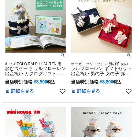
ト 人気 端午の節句 ひな祭り
ト 人気 端午の節句 ひな祭り
キッズ POLO RALPH LAUREN 用品
オーガニックコットン 男の子 女の子
おむつケーキ ラルフローレン
マタニティ 豪華 赤ちゃん 専門
ベビーソックス 名入れ刺繍 日本製
ラルフローレン ギフトセット
スタイ
出産祝い カタログギフト 今
出産祝い 男の子 女の子 赤ち
治 タオル 男の子 女の子 オー
ゃん ベビーグッズ POLO
当店特別価格
¥
8,500
当店特別価格
¥
8,800
税込
税込
ガニック コットン ベビー ソ
RALPH LAUREN
ックス ギフトセット POLO
詳細を見る
詳細を見る
RALPH LAUREN Erande えら
んで きらきら 赤ちゃん 子供
マタニティ ベイビー クリス
マス ハロウィン バレンタイ
ン 七五三 初節句 子供の日 人
気 端午の節句 ひな祭り