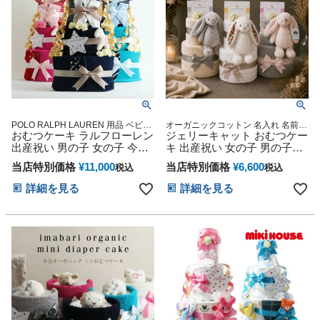
POLO RALPH LAUREN 用品 ベビー
オーガニックコットン 名入れ 名前入
グッズ ギフトセット マタニティ 送
おむつケーキ ラルフローレン
り 刺繍入り キッズ マタニティ 送料
ジェリーキャット おむつケー
料無料 豪華 赤ちゃん 専門
無料 豪華 赤ちゃん 専門
出産祝い 男の子 女の子 今治
キ 出産祝い 女の子 男の子
タオル 刺繍 名入れ オーガニ
JELLYCAT さる うさぎ 今治
当店特別価格
¥
11,000
当店特別価格
¥
6,600
税込
税込
ック ベビーソックス 思い出
タオル 思い出 赤ちゃん 子供
赤ちゃん 子供 出産 マタニテ
出産 マタニティ マタニティ
詳細を見る
詳細を見る
ィ マタニティフォト パパ マ
フォト パパ ママ ベイビー お
マ ベイビー お父さん お母さ
父さん お母さん クリスマス
ん クリスマス ハロウィン バ
ハロウィン バレンタイン 七
レンタイン 七五三 初節句 子
五三 初節句 子供の日 ギフト
供の日 ギフトセット 人気 端
セット 人気 端午の節句 ひな
午の節句 ひな祭り
祭り