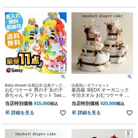
ハロウィン バレンタイン 七
五三 初節句 子供の日 ギフト
セット 人気 端午の節句 ひな
祭り 男の子 女の子
Baby shower 出産記念 出産グッズ 出
出産祝い ギフトセット
産祝い
おむつケーキ 男の子 女の子
最高級 3段DX オーガニック
赤ちゃん ギフトセット Sassy
今治タオル おむつケーキ 思
サッシー DX 3段 豪華 11点 思
い出 赤ちゃん 子供 出産 マタ
当店特別価格
¥
15,000
当店特別価格
¥
20,000
税込
税込
い出 赤ちゃん 子供 出産 マタ
ニティ マタニティフォト パ
ニティ フォト パパ ママ ベイ
パ ママ ベイビー お父さん お
詳細を見る
詳細を見る
ビー お父さん お母さん クリ
母さん クリスマス ハロウィ
スマス ハロウィン バレンタ
ン バレンタイン 七五三 初節
イン 七五三 初節句 子供の日
句 子供の日 ギフトセット 人
ギフトセット 人気 端午の節
気 端午の節句
句 ひな祭り 男の子 女の子