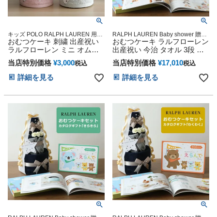
キッズ POLO RALPH LAUREN 用品
RALPH LAUREN Baby shower 贈り
マタニティ 送料無料 豪華 赤ちゃん
おむつケーキ 刺繍 出産祝い
物 誕生日 出産記念 人気 オンライン
おむつケーキ ラルフローレン
専門
オムツケーキ カラフル インスタ
ラルフローレン ミニ オムツ
出産祝い 今治 タオル 3段 男
ケーキ POLO RALPH
の子 女の子 オーガニック コ
当店特別価格
¥
3,000
当店特別価格
¥
17,010
税込
税込
LAUREN 今治タオル オーガ
ットン ベビー ソックス ギフ
ニック 可愛い 男の子 女の子
トセット POLO RALPH
詳細を見る
詳細を見る
男女兼用 ベビー ソックス ダ
LAUREN マタニティ 送料無
イパーケーキ 赤ちゃん ハロ
料 豪華 赤ちゃん 専門 えらん
ウィン 出産 クリスマス ハロ
で にこにこ 出産記念品 赤ち
ウィン バレンタイン 七五三
ゃん 子供 マタニティ ベイビ
初節句 子供の日 ギフトセッ
ー クリスマス 七五三 初節句
ト 人気 端午の節句 ひな祭り
子供の日 人気