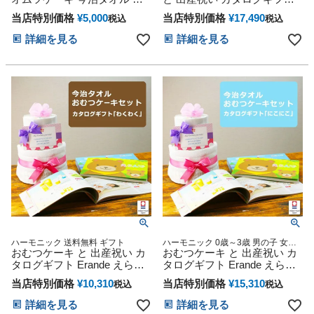
ダーメイド ベビーグッズ プレゼント
愛い 男の子 女の子 男女兼用
えらんで にこにこ セット 思
当店特別価格
¥
5,000
当店特別価格
¥
17,490
税込
税込
妊婦ママ オーガニックタオル
い出 赤ちゃん 子供 出産 マタ
ダイパーケーキ ギフトセット
ニティ フォト パパ ママ ベイ
詳細を見る
詳細を見る
シンプル ぬいぐるみ 人形 赤
ビー お父さん お母さん クリ
ちゃん 専門 出産記念品 誕生
スマス ハロウィン バレンタ
日 赤ちゃん 子供 出産 ベイビ
イン 七五三 初節句 子供の日
ー クリスマス ハロウィン バ
ギフトセット 人気 端午の節
レンタイン 初節句 子供の日
句 ひな祭り 男の子 女の子
ギフトセット 人気
ハーモニック 送料無料 ギフト
ハーモニック 0歳～3歳 男の子 女の
おむつケーキ と 出産祝い カ
子 送料無料 ギフト ダイパーケーキ
おむつケーキ と 出産祝い カ
タログギフト Erande えらん
タログギフト Erande えらん
で わくわく セット 思い出 赤
で にこにこ のセット
当店特別価格
¥
10,310
当店特別価格
¥
15,310
税込
税込
ちゃん 子供 出産 マタニティ
フォト パパ ママ ベイビー お
詳細を見る
詳細を見る
父さん お母さん クリスマス