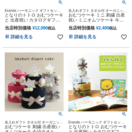
Erande ハーモニック ギフトセット
名入れギフト タオル付 オーガニック
プレゼント ラッピング メッセージカ
となりのトトロ おむつケーキ
妊娠祝い 御出産祝い 出産記念 名入
おむつケーキ ミニ 刺繍 出産
ード
れ刺繍 手作り ミニタオル ハンカチ
と 出産祝い カタログギフト
祝い ミニオムツケーキ 今治
オーダーメイド ベビーグッズ プレゼ
えらんで わくわく セット 思
タオル 可愛い 男の子 女の子
ント
当店特別価格
¥
12,090
当店特別価格
¥
2,400
税込
税込
い出 赤ちゃん 子供 出産 マタ
男女兼用 妊婦ママ オーガニ
ニティ フォト パパ ママ ベイ
ックタオル ダイパーケーキ
詳細を見る
詳細を見る
ビー お父さん お母さん クリ
ギフトセット シンプル 赤ち
スマス ハロウィン バレンタ
ゃん 専門 ギフト 出産記念品
イン 七五三 初節句 子供の日
誕生日 赤ちゃん 子供 出産 ベ
ギフトセット 人気 端午の節
イビー クリスマス ハロウィ
句 ひな祭り 男の子 女の子
ン バレンタイン 七五三 初節
句 子供の日 ギフトセット 人
気
名入れギフト タオル付 オーガニック
Erande ハーモニック ギフトセット
妊娠祝い 御出産祝い 出産記念 名入
おむつケーキ 刺繍 出産祝い
プレゼント ラッピング メッセージカ
となりのトトロ おむつケーキ
れ刺繍 手作り タオル ハンカチ オー
ード
オムツケーキ 今治タオル 可
と 出産祝い カタログギフト