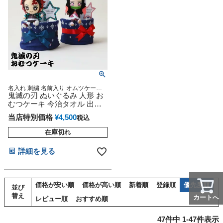
名入れ 刺繍 名前入り オムツケーキ
男の子 女の子 乳幼児 ベビー 送料無
鬼滅の刃 ぬいぐるみ 人形 お
料 ギフト キメツ
むつケーキ 今治タオル 出産
祝い
当店特別価格
¥
4,500
税込
在庫切れ
詳細を見る
価格が安い順
価格が高い順
新着順
登録順
優先度順
並び
替え
カートへ
レビュー順
おすすめ順
47
件中
1
-
47
件表示