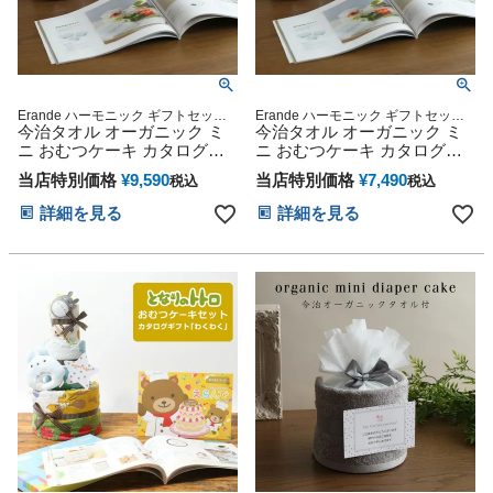
Erande ハーモニック ギフトセット
Erande ハーモニック ギフトセット
プレゼント ラッピング メッセージカ
今治タオル オーガニック ミ
プレゼント ラッピング メッセージカ
今治タオル オーガニック ミ
ード
ード
ニ おむつケーキ カタログギ
ニ おむつケーキ カタログギ
フト Erande えらんで わくわ
フト Erande えらんで きらき
当店特別価格
¥
9,590
当店特別価格
¥
7,490
税込
税込
く 5000円コース ハーモニッ
ら 3000円コース ハーモニッ
ク 出産祝い プレゼント 思い
ク 出産祝い プレゼント 思い
詳細を見る
詳細を見る
出 赤ちゃん 子供 出産 ベイビ
出 赤ちゃん 子供 出産 ベイビ
ー お父さん お母さん クリス
ー お父さん お母さん クリス
マス ハロウィン バレンタイ
マス ハロウィン バレンタイ
ン 七五三 初節句 子供の日 ギ
ン 七五三 初節句 子供の日 ギ
フトセット 人気 端午の節句
フトセット 人気 端午の節句
ひな祭り 男の子 女の子
ひな祭り 男の子 女の子