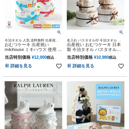
今治タオル 人気 送料無料 出産祝い
名入れ バスタオル付 今治タオル オ
誕生日祝い 男の子 女の子 赤ちゃん
おむつケーキ 出産祝い
ーガニック 妊娠祝い 出産祝い おむ
出産祝い おむつケーキ 日本
可愛い お洒落 名入れ 刺繍入り 名前
つケーキ
mikihouse ミキハウス 使用 豪
製 今治タオル バスタオル付
入り おむつケーキ プレゼント ギフ
華3段 思い出 赤ちゃん 子供
オムツケーキ ひな祭り 思い
ト ラッピング【あすつく対応】
当店特別価格
¥
12,000
当店特別価格
¥
10,980
税込
税込
出産 マタニティ マタニティ
出 赤ちゃん 子供 出産 マタニ
フォト パパ ママ ベイビー お
ティ オーガニック マタニテ
詳細を見る
詳細を見る
父さん お母さん クリスマス
ィフォト パパ ママ ベイビー
ハロウィン バレンタイン 七
お父さん お母さん クリスマ
五三 初節句 子供の日 ギフト
ス ハロウィン バレンタイン
セット 人気 端午の節句 ひな
七五三 初節句 子供の日 ギフ
祭り
トセット 人気 男の子 女の子
乳幼児