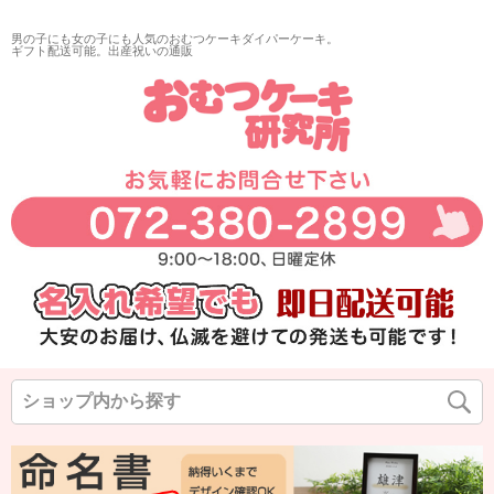
再入荷
男の子にも女の子にも人気のおむつケーキダイパーケーキ。
翌日発送
ギフト配送可能。出産祝いの通販
サイズ
指定なし
◆
◆
◆
カラー
◆
◆
◆
在庫なし商品
在庫なし商品を表示しない
商品番号/JANコード