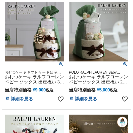
バレンタイン 七五三 初節句
さん クリスマス ハロウィン
子供の日 ギフトセット 人気
バレンタイン 七五三 初節句
端午の節句 ひな祭り
子供の日 ギフトセット 人気
端午の節句 ひな祭り
おむつケーキ ギフト ケーキ 出産
POLO RALPH LAUREN Baby
POLO RALPH LAUREN Baby
おむつケーキ ラルフローレン
shower sassy 贈り物 誕生日 出産記
おむつケーキ ラルフローレン
shower 贈り物 誕生日 出産記念 人気
念 人気 オンライン オムツケーキ カ
ベビー ソックス 出産祝い 3段
ベビーソックス 出産祝い 2段
オンライン オムツケーキ カラフル
ラフル インスタ くすみカラー 今治
名入れ シリコンボール POLO
名入れ 男の子 女の子 POLO
インスタ くすみカラー 今治タオル
タオル オーガニック
当店特別価格
¥
9,000
当店特別価格
¥
5,000
税込
税込
RALPH LAUREN ランキング
RALPH LAUREN 七夕 くすみ
オーガニック
くすみカラー 今治タオル オ
カラー 今治タオル オーガニ
詳細を見る
詳細を見る
ーガニック ダイパーケーキ
ック ダイパーケーキ オシャ
可愛い 赤ちゃん クリスマス
レ 可愛い ママ 大人気 赤ちゃ
ハロウィン バレンタイン 七
ん 出産 ベイビー クリスマス
五三 初節句 子供の日 ギフト
ハロウィン バレンタイン 七
セット 人気 端午の節句 桃の
五三 初節句 子供の日 ギフト
節句 ひな祭り 男の子 女の子
セット 端午の節句 ひな祭り