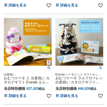
ティ マタニティフォト パパ
詳細を見る
詳細を見る
ママ ベイビー お父さん お母
さん クリスマス ハロウィン
バレンタイン 七五三 初節句
子供の日 ギフトセット 人気
端午の節句 ひな祭り
出産祝い
Erande ハーモニック ギフトセット
おむつケーキ と 出産祝い カ
プレゼント ラッピング メッセージカ
おむつケーキ ラルフローレン
ード POLO Baby shower 贈り物 誕生
タログギフト Erande えらん
出産祝い カタログギフト
日 出産記念 人気 オンライン オムツ
で にこにこ のセット
Erande えらんで にこにこ ト
ケーキ カラフル インスタ
当店特別価格
¥
27,420
当店特別価格
¥
46,630
税込
税込
リプルチョイス 今治タオル
男の子 女の子 オーガニック
詳細を見る
詳細を見る
ベビーソックス イニシャル
POLO RALPH LAUREN ギフ
トセット ギフト 送料無料 赤