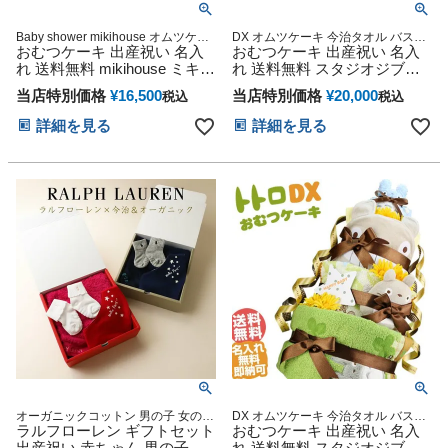
Baby shower mikihouse オムツケー
DX オムツケーキ 今治タオル バスタ
おむつケーキ 出産祝い 名入
キ おむつタワー ダイパーケーキ
オル 男の子 女の子 ギフト キャラク
おむつケーキ 出産祝い 名入
ター ダイパーケーキ 豪華 赤ちゃん
れ 送料無料 mikihouse ミキハ
れ 送料無料 スタジオジブリ
インスタ
ウス 使用 豪華DX3段 今治タ
二馬力 となりのトトロ 思い
当店特別価格
¥
16,500
当店特別価格
¥
20,000
税込
税込
オル ダイパーケーキ 思い出
出 赤ちゃん 子供 出産 マタニ
赤ちゃん 子供 出産 マタニテ
ティ フォト パパ ママ ベイビ
詳細を見る
詳細を見る
ィ フォト パパ ママ ベイビー
ー お父さん お母さん クリス
お父さん お母さん クリスマ
マス ハロウィン バレンタイ
ス ハロウィン バレンタイン
ン 七五三 初節句 子供の日 ギ
七五三 初節句 子供の日 ギフ
フトセット 人気 端午の節句
トセット 人気 端午の節句 ひ
ひな祭り 男の子 女の子
な祭り 男の子 女の子
オーガニックコットン 男の子 女の子
DX オムツケーキ 今治タオル バスタ
ベビーソックス 名入れ刺繍 日本製
ラルフローレン ギフトセット
オル 男の子 女の子 ギフト キャラク
おむつケーキ 出産祝い 名入
スタイ
ター ダイパーケーキ 豪華 赤ちゃん
出産祝い 赤ちゃん 男の子 女
れ 送料無料 スタジオジブリ