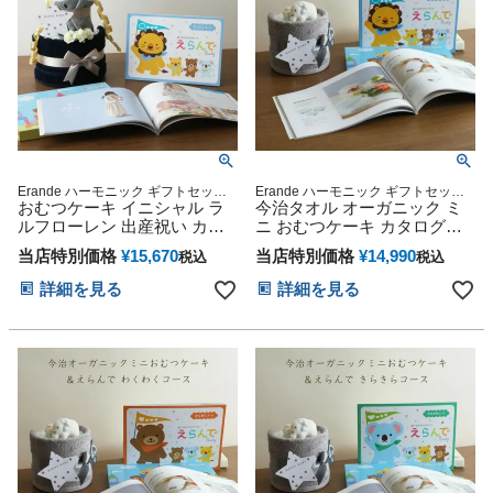
Erande ハーモニック ギフトセット
Erande ハーモニック ギフトセット
プレゼント ラッピング メッセージカ
おむつケーキ イニシャル ラ
プレゼント ラッピング メッセージカ
今治タオル オーガニック ミ
ード
ード
ルフローレン 出産祝い カタ
ニ おむつケーキ カタログギ
ログギフト 今治タオル オー
フト Erande えらんで にこに
当店特別価格
¥
15,670
当店特別価格
¥
14,990
税込
税込
ガニックコットン ベビーソッ
こ 10000円コース ハーモニッ
クス ギフトセット POLO
ク 出産祝い プレゼント 思い
詳細を見る
詳細を見る
RALPH LAUREN 名前入り 刺
出 赤ちゃん 子供 出産 ベイビ
繍 えらんで にこにこ 思い出
ー お父さん お母さん クリス
赤ちゃん クリスマス ハロウ
マス ハロウィン バレンタイ
ィン バレンタイン 七五三 初
ン 七五三 初節句 子供の日 ギ
節句 子供の日 ギフトセット
フトセット 人気 端午の節句
人気 端午の節句 ひな祭り 男
ひな祭り 男の子 女の子
の子 女の子