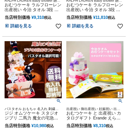
RALPH LAUREN Baby shower 贈り
RALPH LAUREN Baby shower 贈り
物 誕生日 出産記念 人気 オンライン
おむつケーキ ラルフローレン
物 誕生日 出産記念 人気 オンライン
おむつケーキ ラルフローレン
オムツケーキ カラフル インスタ
オムツケーキ カラフル インスタ
出産祝い 今治 タオル 3段 男
出産祝い 今治 タオル 3段 男
の子 女の子 オーガニック コ
の子 女の子 オーガニック コ
当店特別価格
¥
9,310
当店特別価格
¥
11,810
税込
税込
ットン ベビー ソックス ギフ
ットン ベビー ソックス ギフ
トセット POLO RALPH
トセット POLO RALPH
詳細を見る
詳細を見る
LAUREN マタニティ 送料無
LAUREN マタニティ 送料無
料 豪華 赤ちゃん 専門 えらん
料 豪華 赤ちゃん 専門 えらん
で きらきら 夏ギフト 出産記
で わくわく 出産記念品 赤ち
念品 赤ちゃん 子供 マタニテ
ゃん 子供 マタニティ ベイビ
ィ ベイビー クリスマス 七五
ー クリスマス 七五三 初節句
三 初節句 子供の日 人気
子供の日 人気
バスタオル おもちゃ 名入れ 刺繍無
出産祝い 御出産祝い 妊娠祝い 出産
料 即納 3段 今治タオル 出産祝い お
ジジ オムツケーキ スタジオ
記念 赤ちゃん 男の子 女の子
おむつケーキ と 出産祝い カ
むつケーキ
ジブリ 二馬力 魔女の宅急便
タログギフト Erande えらん
出産祝い おむつケーキ 思い
で きらきら のセット
当店特別価格
¥
10,980
当店特別価格
¥
8,310
税込
税込
出 赤ちゃん 子供 出産 マタニ