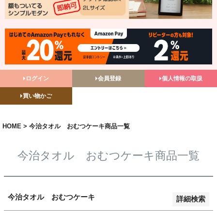
バンドル販売
予約商品
予約商品のみを表示
並び順
ログイン
会員登録
個人情報の取扱
新着順
買い物かご
登録順
価格が安い順
価格が高い順
HOME
今治タオル おむつケーキ商品一覧
優先度順
レビュー順
今治タオル おむつケーキ商品一覧
キーワードヒット順
検索
今治タオル おむつケーキ
詳細検索