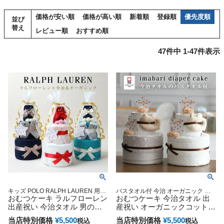
価格が安い順
価格が高い順
新着順
登録順
優先度順
並び
替え
レビュー順
おすすめ順
47
件中
1
-
47
件表示
キッズ POLO RALPH LAUREN 用品
バスタオル付 今治 オーガニック 妊
マタニティ 送料無料 豪華 赤ちゃん
おむつケーキ ラルフローレン
娠祝い 御出産祝い 出産記念 オムツ
おむつケーキ 今治タオル 出
専門
ケーキ ベビーシャワー 妊娠祝い 御
出産祝い 今治タオル 男の子
産祝い オーガニックコットン
出産祝い 出産記念 オムツケーキ
女の子 オーガニックコットン
日本製 名前入り 2段 バスタオ
当店特別価格
¥
5,500
当店特別価格
¥
5,500
税込
税込
ベビー ソックス POLO
ル オムツケーキ 男の子 女の