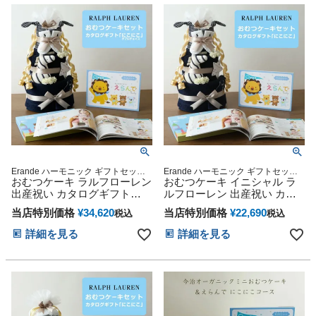
ちゃん 名入れ 出産記念品 誕
生日 赤ちゃん 子供 出産 ベイ
ビー クリスマス 七五三 初節
句 人気
Erande ハーモニック ギフトセット
Erande ハーモニック ギフトセット
プレゼント ラッピング メッセージカ
おむつケーキ ラルフローレン
プレゼント ラッピング メッセージカ
おむつケーキ イニシャル ラ
ード POLO Baby shower 贈り物 誕生
ード
出産祝い カタログギフト
ルフローレン 出産祝い カタ
日 出産記念 人気 オンライン オムツ
Erande えらんで にこにこ ダ
ログギフト 今治タオル オー
ケーキ カラフル インスタ
当店特別価格
¥
34,620
当店特別価格
¥
22,690
税込
税込
ブルチョイス 今治タオル 男
ガニックコットン ベビーソッ
の子 女の子 オーガニック ベ
クス ギフトセット POLO
詳細を見る
詳細を見る
ビーソックス イニシャル
RALPH LAUREN 名前入り 刺
POLO RALPH LAUREN ギフ
繍 えらんで にこにこ 思い出
トセット ギフト 送料無料 赤
赤ちゃん クリスマス ハロウ
ちゃん 名入れ 出産記念品 誕
ィン バレンタイン 七五三 初
生日 赤ちゃん 子供 出産 ベイ
節句 子供の日 ギフトセット
ビー クリスマス 七五三 初節
人気 端午の節句 ひな祭り 男
句 人気
の子 女の子