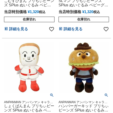
ター 雑貨 グッズ通販 出産記念 出産
こむすびまん プリちぃビーン
ター 雑貨 グッズ通販 出産記念 出産
SLマン プリちぃビーンズ
祝い 小物 出産記念
祝い 小物 出産記念
ズ SPlus ぬいぐるみ ベビー
SPlus ぬいぐるみ ベビーグッ
グッズ プレゼント 人形 赤ち
ズ プレゼント 人形 赤ちゃん
当店特別価格
¥
1,320
当店特別価格
¥
1,320
税込
税込
ゃん 乳児 新生児 インスタ
乳児 新生児 インスタ
在庫切れ
在庫切れ
詳細を見る
詳細を見る
ANPANMAN アンパンマン キャラク
ANPANMAN アンパンマン キャラク
ター 雑貨 グッズ通販 出産記念 出産
しょくぱんまん プリちぃビー
ター 雑貨 グッズ通販 出産記念 出産
ハンバーガーキッド プリちぃ
祝い 小物 出産記念
祝い 小物 出産記念
ンズ SPlus ぬいぐるみ ベビ
ビーンズ SPlus ぬいぐるみ