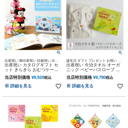
句 ひな祭り
フトセット 人気 端午の節句
ひな祭り
出産祝い 御出産祝い 妊娠祝い 出産
誕生日 ギフト プレゼント お祝い お
記念 赤ちゃん 男の子 女の子
出産祝い カタログギフト セ
風呂 プール フード付きバスタオル
出産祝い 今治タオル オーガ
マカロン バスポンチョ 名入れ 送料
ット きらきら おむつケーキ
ニック ベビーバスローブ カ
無料
ディズニー 思い出 赤ちゃん
タログギフト のびのびBaby
当店特別価格
¥
9,920
当店特別価格
¥
9,790
税込
税込
子供 出産 マタニティ マタニ
全5コース ギフトセット 名入
ティフォト パパ ママ ベイビ
れ 箱付 日本製 バスポンチョ
詳細を見る
詳細を見る
ー お父さん お母さん クリス
フード付 1歳 バスタオル プレ
マス ハロウィン バレンタイ
ゼント 赤ちゃん クリスマス
ン 七五三 初節句 子供の日 ギ
ハロウィン バレンタイン 七
フトセット 人気 端午の節句
五三 初節句 子供の日 ギフト
ひな祭り
セット 端午の節句 桃の節句
ひな祭り 男の子 女の子