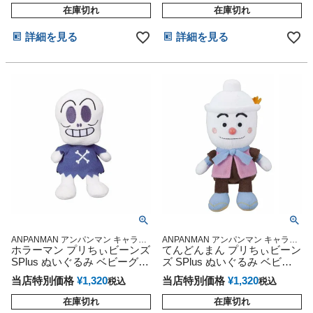
在庫切れ
在庫切れ
詳細を見る
詳細を見る
ANPANMAN アンパンマン キャラク
ANPANMAN アンパンマン キャラク
ター 雑貨 グッズ通販 出産記念 出産
ホラーマン プリちぃビーンズ
ター 雑貨 グッズ通販 出産記念 出産
てんどんまん プリちぃビーン
祝い 小物 出産記念
祝い 小物 出産記念
SPlus ぬいぐるみ ベビーグッ
ズ SPlus ぬいぐるみ ベビー
ズ プレゼント 人形 赤ちゃん
グッズ プレゼント 人形 赤ち
当店特別価格
¥
1,320
当店特別価格
¥
1,320
税込
税込
乳児 新生児 インスタ
ゃん 乳児 新生児 インスタ
在庫切れ
在庫切れ