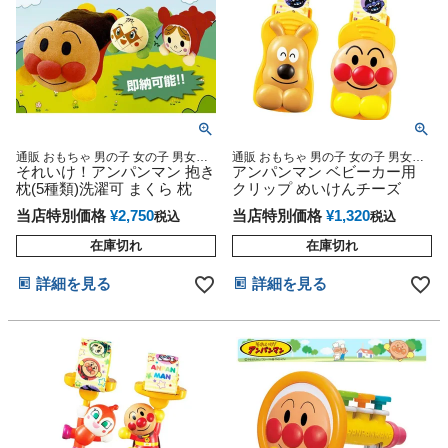
通販 おもちゃ 男の子 女の子 男女兼
通販 おもちゃ 男の子 女の子 男女兼
用 クリスマス プレゼント かわいい
それいけ！アンパンマン 抱き
用 クリスマス プレゼント かわいい
アンパンマン ベビーカー用
人気 ランキング 男 女 記念日 お誕生
人気 ランキング 男 女 記念日 お誕生
枕(5種類)洗濯可 まくら 枕
クリップ めいけんチーズ
日 ご褒美 お祝い 入園 入学
日 ご褒美 お祝い 入園 入学
当店特別価格
¥
2,750
当店特別価格
¥
1,320
税込
税込
在庫切れ
在庫切れ
詳細を見る
詳細を見る