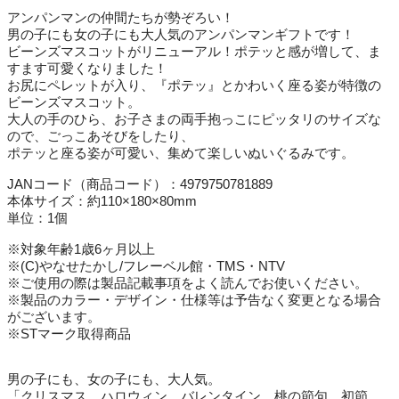
アンパンマンの仲間たちが勢ぞろい！
男の子にも女の子にも大人気のアンパンマンギフトです！
ビーンズマスコットがリニューアル！ポテッと感が増して、ま
すます可愛くなりました！
お尻にペレットが入り、『ポテッ』とかわいく座る姿が特徴の
ビーンズマスコット。
大人の手のひら、お子さまの両手抱っこにピッタリのサイズな
ので、ごっこあそびをしたり、
ポテッと座る姿が可愛い、集めて楽しいぬいぐるみです。
JANコード（商品コード）：4979750781889
本体サイズ：約110×180×80mm
単位：1個
※対象年齢1歳6ヶ月以上
※(C)やなせたかし/フレーベル館・TMS・NTV
※ご使用の際は製品記載事項をよく読んでお使いください。
※製品のカラー・デザイン・仕様等は予告なく変更となる場合
がございます。
※STマーク取得商品
男の子にも、女の子にも、大人気。
「クリスマス、ハロウィン、バレンタイン、桃の節句、初節