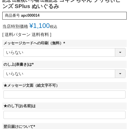
記念 出産祝い 小物 出産記念
ンズ SPlus ぬいぐるみ
商品番号
apc000014
¥
1,100
当店特別価格
税込
送料パターン
送料有料
メッセージカードへの印刷（無料）
(
必
須
)
のし上(表書き)は
(
必
須
)
★メッセージ文面（絵文字不可）
★のし下(お名前)は
翌日届けについて