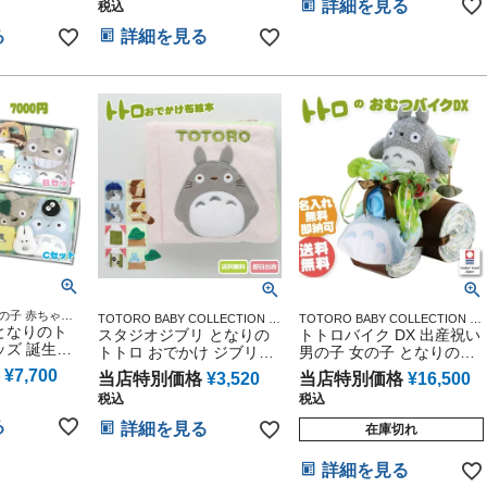
詳細を見る
税込
る
詳細を見る
の子 赤ちゃん
TOTORO BABY COLLECTION ス
TOTORO BABY COLLECTION ス
ーグッズ ジブ
となりのト
タジオジブリ アニメ キャラクタ
スタジオジブリ となりの
タジオジブリ アニメ キャラクタ
トトロバイク DX 出産祝い
ー 出産記念 御出産祝い 誕生日祝
ー 出産記念 御出産祝い 誕生日祝
ッズ 誕生日
トトロ おでかけ ジブリグ
男の子 女の子 となりのト
い 新入学 入園 応援 雑貨 通販
い
ト
ッズ えほん ギフトセット
トロ おむつケーキ 思い出
¥
7,700
当店特別価格
¥
3,520
当店特別価格
¥
16,500
布絵本 送料無料
赤ちゃん 子供 出産 マタニ
税込
税込
ティ マタニティフォト パ
パ ママ ベイビー お父さん
る
詳細を見る
在庫切れ
お母さん クリスマス ハロ
ウィン バレンタイン 七五
詳細を見る
三 初節句 子供の日 ギフト