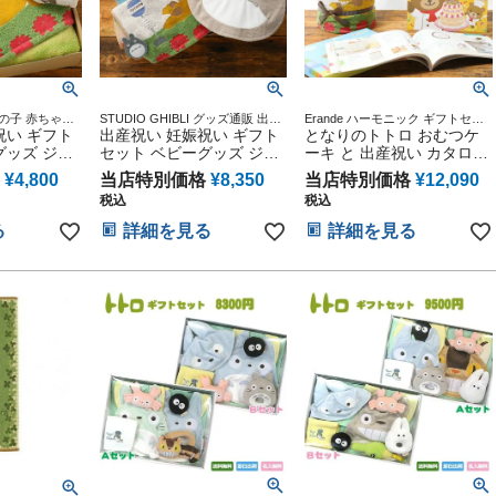
の子 赤ちゃん
STUDIO GHIBLI グッズ通販 出産
Erande ハーモニック ギフトセッ
ーグッズ ジブ
祝い ギフト
記念 小物 マタニティ 妊婦ママ 御
出産祝い 妊娠祝い ギフト
ト プレゼント ラッピング メッセ
となりのトトロ おむつケ
出産祝い 妊娠祝い 誕生日祝い 御
ージカード
グッズ ジブ
セット ベビーグッズ ジブ
ーキ と 出産祝い カタログ
祝い 記念日 ハーフバースデー
ぐるみ とな
リグッズ ぬいぐるみ とな
ギフト えらんで わくわく
¥
4,800
当店特別価格
¥
8,350
当店特別価格
¥
12,090
レゼント 人
りのトトロ プレゼント 人
セット 思い出 赤ちゃん 子
税込
税込
出 赤ちゃん
形 二馬力 思い出 赤ちゃん
供 出産 マタニティ フォト
ト ベイビー
子供 出産 フォト ベイビー
パパ ママ ベイビー お父さ
る
詳細を見る
詳細を見る
ロウィン バ
クリスマス ハロウィン バ
ん お母さん クリスマス ハ
五三 初節句
レンタイン 七五三 初節句
ロウィン バレンタイン 七
トセット 人
子供の日 ギフトセット 人
五三 初節句 子供の日 ギフ
ひな祭り 男
気 端午の節句 ひな祭り 男
トセット 人気 端午の節句
の子 女の子
ひな祭り 男の子 女の子