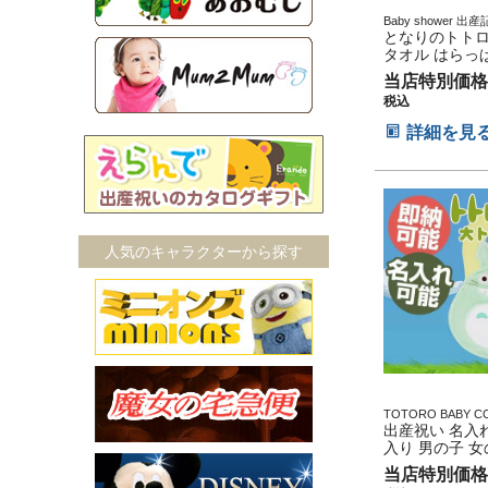
Baby shower 
マタニティ 妊婦マ
となりのトトロ
妊娠祝い 誕生日祝
タオル はらっぱ
スデー
の子 赤ちゃん 
当店特別価格
クター 名入れ 
税込
り 出産祝い ラ
フトセット ひ
詳細を見
人気のキャラクターから探す
TOTORO BABY C
タジオジブリ アニ
出産祝い 名入れ
ー 出産記念 御出産
入り 男の子 女
い 新入学 入園 応援
となりのトトロ
当店特別価格
トトロ 笑い 