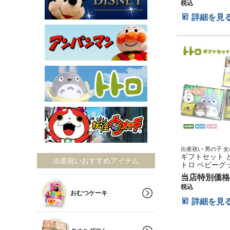
税込
詳細を見
出産祝い 男の子 女
ギフトセット ベビ
ギフトセット 
出産祝いおすすめアイテム
リグッズ
トロ ベビーグ
祝い プレゼン
当店特別価格
税込
おむつケーキ
詳細を見