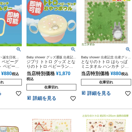
い 誕生日祝い
Baby shower グッズ通販 出産記念
Baby shower 出産記念 出産グッズ
 ベビーグ
小物 出産記念 マタニティ 妊婦マ
ジブリ トトロ グッズ とな
マタニティ 妊婦ママ 御出産祝い
となりのトトロ はらっぱ
マ 御出産祝い 妊娠祝い 誕生日祝
妊娠祝い 誕生日祝い ハーフバー
ト ベビーラ
りのトトロ ベビーラン
ミニタオル ハンカチ ジブ
い 妊娠祝い ハーフバースデー
スデー
ホルダー
チ おやつボウル 出産祝
リ
¥
880
当店特別価格
¥
1,870
当店特別価格
¥
880
税込
税込
い 赤ちゃん 男の子 女の子
税込
切れ
在庫切れ
在庫切れ
る
詳細を見る
詳細を見る