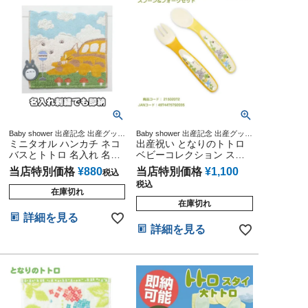
Baby shower 出産記念 出産グッズ
Baby shower 出産記念 出産グッズ
マタニティ 妊婦ママ 御出産祝い
ミニタオル ハンカチ ネコ
マタニティ 妊婦ママ 御出産祝い
出産祝い となりのトトロ
妊娠祝い 誕生日祝い ハーフバー
妊娠祝い 誕生日祝い ハーフバー
バスとトトロ 名入れ 名前
ベビーコレクション スプ
スデー
スデー
入り 刺繍
ーン&フォーク
当店特別価格
¥
880
当店特別価格
¥
1,100
税込
税込
在庫切れ
在庫切れ
詳細を見る
詳細を見る