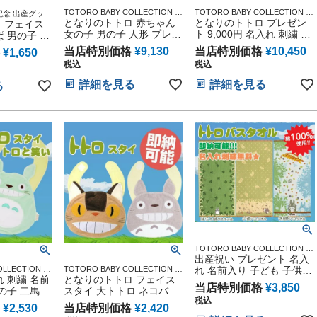
TOTORO BABY COLLECTION ス
TOTORO BABY COLLECTION ス
出産記念 出産グッズ
タジオジブリ アニメ キャラクタ
となりのトトロ 赤ちゃん
タジオジブリ アニメ キャラクタ
となりのトトロ プレゼン
マ 御出産祝い
 フェイス
ー 出産記念 御出産祝い 誕生日祝
ー 出産記念 御出産祝い 誕生日祝
い ハーフバー
女の子 男の子 人形 プレゼ
ト 9,000円 名入れ 刺繍 名
 男の子 女
い 新入学 入園 応援 雑貨 通販
い 新入学 入園 応援 雑貨 通販
ント 7,800円 ギフトセッ
前入り
兄弟 キャラ
当店特別価格
¥
9,130
当店特別価格
¥
10,450
¥
1,650
ト
刺繍 名前入
税込
税込
ッピング ギ
な祭り 節句
詳細を見る
詳細を見る
る
TOTORO BABY COLLECTION ス
タジオジブリ アニメ キャラクタ
出産祝い プレゼント 名入
ー 出産記念 御出産祝い 誕生日祝
OLLECTION ス
TOTORO BABY COLLECTION ス
れ 名前入り 子ども 子供
い 新入学 入園 応援 雑貨 通販 ネ
メ キャラクタ
 刺繍 名前
タジオジブリ アニメ キャラクタ
となりのトトロ フェイス
刺繍 となりのトトロ ベビ
ーム
当店特別価格
¥
3,850
祝い 誕生日祝
ー 出産記念 御出産祝い 誕生日祝
の子 二馬力
スタイ 大トトロ ネコバス
ー ジブリグッズ バスタオ
 雑貨 通販
い 新入学 入園 応援 雑貨 通販
税込
 スタイ 大
笑い 出産祝い
ル 人気 流行 可愛い お洒
¥
2,530
当店特別価格
¥
2,420
ギフトセット
落 可愛い 二馬力 インスタ