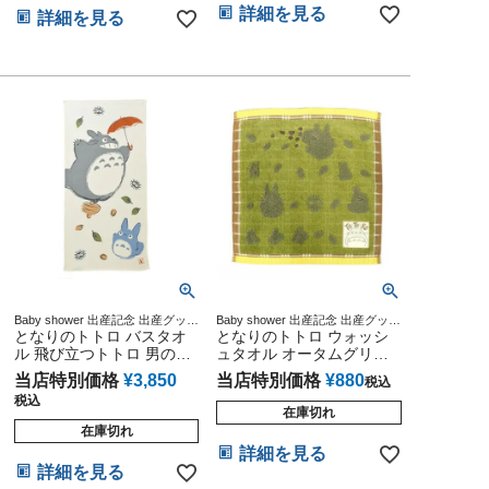
稚園 保育園 入園 入学 ハ
詳細を見る
詳細を見る
ンカチ ミニタオル(12ヶ
月)
Baby shower 出産記念 出産グッズ
Baby shower 出産記念 出産グッズ
マタニティ 妊婦ママ 御出産祝い
となりのトトロ バスタオ
マタニティ 妊婦ママ 御出産祝い
となりのトトロ ウォッシ
妊娠祝い 誕生日祝い ハーフバー
妊娠祝い 誕生日祝い ハーフバー
ル 飛び立つトトロ 男の子
ュタオル オータムグリー
スデー
スデー
女の子 赤ちゃん 兄弟 キャ
ン 男の子 女の子 赤ちゃん
当店特別価格
¥
3,850
当店特別価格
¥
880
税込
ラクター 名入れ 刺繍 名前
兄弟 キャラクター 名入れ
税込
入り 出産祝い ラッピング
刺繍 名前入り 出産祝い ラ
在庫切れ
ギフトセット ひな祭り 節
ッピング ギフトセット ひ
在庫切れ
句
な祭り 節句
詳細を見る
詳細を見る