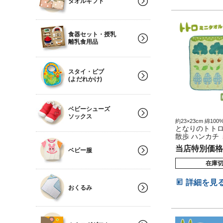
タオルギフト
食器セット・授乳
離乳食用品
スタイ・ビブ
(よだれかけ)
ベビーシューズ
ソックス
約23×23cm 綿10
出産祝い 誕生日祝
となりのトトロ
トトロがとっても
散歩 ハンカチ
男の子 女の子 
当店特別価格
ベビー服
弟 キャラクター
繍 名前入り 出
在庫
ピング バレン
ゼント 専門
詳細を見
おくるみ