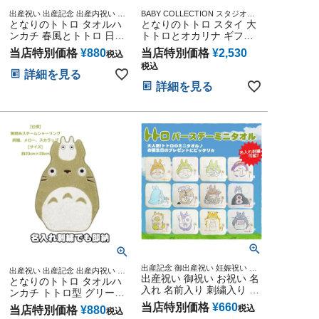
出産祝い 出産記念 出産内祝い お
BABY COLLECTION スタジオジ
返し 景品 自治会 子供会 ポイント
となりのトトロ タオルハ
ブリ アニメ キャラクター 出産記
となりのトトロ スタイ 大
利用 丸眞 タオル 34cm×36cm 雑
念 御出産祝い 誕生日祝い 新入学
ンカチ 春風とトトロ 日本
トトロとオカリナ ギフト
貨グッズ通販 BABY ベビー 熨斗
入園 応援 雑貨 通販
製 男女兼用
セット
人気 ギフト ラッピング メッセカ
当店特別価格
¥
880
当店特別価格
¥
2,530
税込
ード ジブリグッズ
税込
詳細を見る
詳細を見る
出産記念 御出産祝い 妊娠祝い 出
出産祝い 出産記念 出産内祝い お
産内祝い 乳児 新生児 幼時 孫 娘
出産祝い 御祝い お祝い 名
返し 景品 自治会 子供会 ポイント
となりのトトロ タオルハ
子供 友達 刺繍入り ひも付きタオ
入れ 名前入り 刺繍入り ス
利用 丸眞 タオル 約20cm×28cm
ンカチ トトロ型 グリーン
ル 誕生日祝い
雑貨グッズ通販 BABY ベビー 熨斗
タジオジブリ 二馬力 とな
男女兼用
当店特別価格
¥
660
税込
人気 ギフト ラッピング メッセカ
当店特別価格
¥
880
税込
りのトトロ バースデー 幼
ード ジブリグッズ