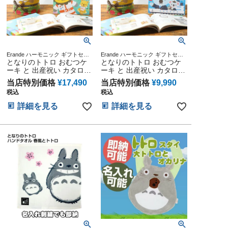
Erande ハーモニック ギフトセッ
Erande ハーモニック ギフトセッ
ト プレゼント ラッピング メッセ
となりのトトロ おむつケ
ト
となりのトトロ おむつケ
ージカード
ーキ と 出産祝い カタログ
ーキ と 出産祝い カタログ
ギフト えらんで にこにこ
ギフト えらんで きらきら
当店特別価格
¥
17,490
当店特別価格
¥
9,990
セット 思い出 赤ちゃん 子
のセット 思い出 赤ちゃん
税込
税込
供 出産 マタニティ フォト
子供 出産 マタニティ フォ
パパ ママ ベイビー お父さ
ト パパ ママ ベイビー お
詳細を見る
詳細を見る
ん お母さん クリスマス ハ
父さん お母さん クリスマ
ロウィン バレンタイン 七
ス ハロウィン バレンタイ
五三 初節句 子供の日 ギフ
ン 七五三 初節句 子供の日
トセット 人気 端午の節句
ギフトセット 人気 端午の
ひな祭り 男の子 女の子
節句 ひな祭り 男の子 女の
子