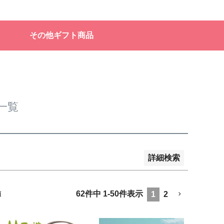
販売
その他ギフト商品
品のみを表示
登録順
価格が安い順
価格が高い順
順
レビュー順
キーワードヒット順
一覧
詳細検索
62
件中
1
-
50
件表示
1
2
順