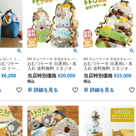
レゼント ミニ
DX オムツケーキ 今治タオル バス
DX オムツケーキ 今治タオル バス
ゃん 男の子 女
おむつケー
タオル 男の子 女の子 ギフト キャ
おむつケーキ 出産祝い 名
タオル 男の子 女の子 ギフト キャ
おむつケーキ 出産祝い 名
バック オムツ
ラクター ダイパーケーキ 豪華 赤
ラクター ダイパーケーキ 豪華 赤
トロ トート
入れ 送料無料 スタジオジ
入れ 送料無料 スタジオジ
プ
ちゃん インスタ
ちゃん インスタ
トセット 思
ブリ 二馬力 となりのトト
ブリ 二馬力 となりのトト
¥
6,200
当店特別価格
¥
20,000
当店特別価格
¥
15,000
子供 出産
ロ 思い出 赤ちゃん 子供
ロ
税込
税込
ト パパ マ
出産 マタニティ フォト パ
父さん お母
パ ママ ベイビー お父さん
る
詳細を見る
詳細を見る
ス ハロウィ
お母さん クリスマス ハロ
 七五三 初
ウィン バレンタイン 七五
 ギフトセッ
三 初節句 子供の日 ギフト
節句 ひな祭
セット 人気 端午の節句 ひ
子
な祭り 男の子 女の子