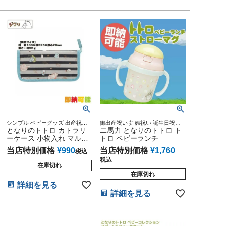
シンプル ベビーグッズ 出産祝い
御出産祝い 妊娠祝い 誕生日祝い
可愛い 人気 お洒落 収納 コンパク
となりのトトロ カトラリ
妊娠祝い 出産記念
二馬力 となりのトトロ ト
ト インスタ 専門
ーケース 小物入れ マルチ
トロ ベビーランチ
ケース
当店特別価格
¥
990
当店特別価格
¥
1,760
税込
税込
在庫切れ
在庫切れ
詳細を見る
詳細を見る