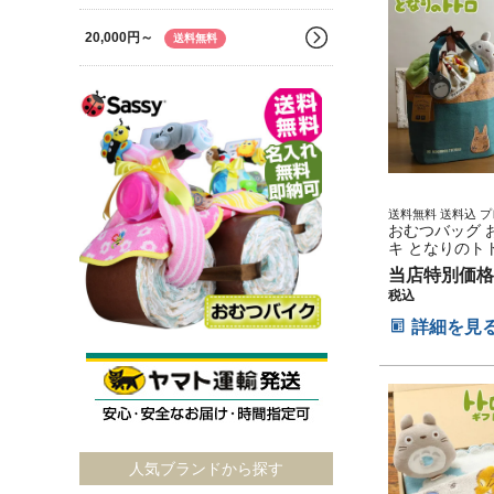
20,000円～
送料無料
送料無料 送料込 プ
タオル 二馬力 赤ち
おむつバッグ 
の子 トートバッグ 
キ となりのト
ケーキ バッグタイ
出産祝い ギフ
当店特別価格
い出 赤ちゃん 
税込
マタニティ フォ
マ ベイビー お
詳細を見
さん クリスマ
ン バレンタイン
節句 子供の日
ト 人気 端午の
り 男の子 女の
人気ブランドから探す