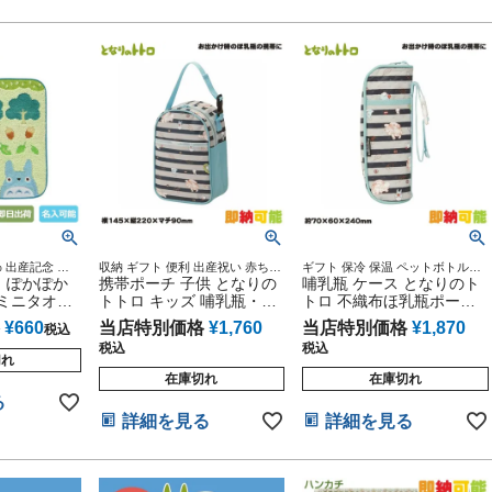
セット 人気 端午の節句 ひ
な祭り
0% 出産記念 御
収納 ギフト 便利 出産祝い 赤ちゃ
ギフト 保冷 保温 ペットボトルケ
い プチギフト
 ぽかぽか
ん ジブリ プレゼント 専門
携帯ポーチ 子供 となりの
ース ホルダー 便利 出産祝い 赤ち
哺乳瓶 ケース となりのト
可愛らしい☆
ゃん ジブリ プレゼント 専門
 ミニタオル
トトロ キッズ 哺乳瓶・粉
トロ 不織布ほ乳瓶ポーチ
赤ちゃん 兄
ミルクケースポーチ
マグケース マグ収納
¥
660
当店特別価格
¥
1,760
当店特別価格
¥
1,870
税込
 名入れ 刺
税込
税込
産祝い ラッ
切れ
タイン プレ
在庫切れ
在庫切れ
る
詳細を見る
詳細を見る