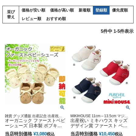
価格が安い順
価格が高い順
新着順
登録順
優先度順
並び
替え
レビュー順
おすすめ順
5
件中
1
-
5
件表示
雑貨 グッズ通販 出産記念 出産祝い
MIKIHOUSE 11cm～13.5cm マジッ
小物 出産記念
オーガニック ファーストベビ
クテープ 入園 通園 保育園 通学
出産祝い ミキハウス キッズ
ーシューズ 日本製 ポプキン
デザイン賞 ファースト ベビ
ズベビー 出産祝い オーガニ
ーシューズ 靴 プレゼント 日
当店特別価格
¥
3,080
当店特別価格
¥
10,450
税込
税込
ックコットン くま うさぎ わ
本製 可愛い カラフル ベビー