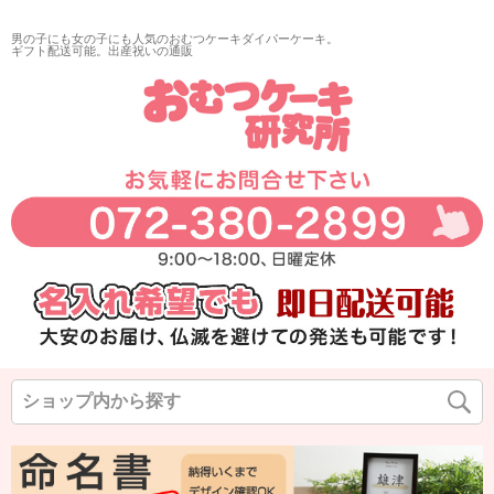
再入荷
男の子にも女の子にも人気のおむつケーキダイパーケーキ。
翌日発送
ギフト配送可能。出産祝いの通販
サイズ
指定なし
◆
◆
◆
カラー
◆
◆
◆
在庫なし商品
在庫なし商品を表示しない
商品番号/JANコード