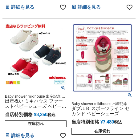
んこ
グッズ 思い出 赤ちゃん 子供
詳細を見る
詳細を見る
出産 フォト ベイビー クリス
マス ハロウィン バレンタイ
ン 七五三 初節句 子供の日 ギ
フトセット 人気 端午の節句
ひな祭り 男の子 女の子
Baby shower mikihouse 出産記念 御
出産祝い 妊娠祝い 男の子にも女の子
出産祝い ミキハウス ファー
Baby shower mikihouse 出産記念 御
にも大人気のミキハウスギフト 人気
ストベビーシューズ ベビーグ
出産祝い 妊娠祝い 男の子にも女の子
ダブルＢ スポーツライン セ
ラッピング メッセージカード ラッピ
ッズ ギフトセット 赤ちゃん
にも大人気のミキハウスギフト 人気
カンド ベビーシューズ
ング
当店特別価格
¥
8,250
税込
ラッピング メッセージカード ラッピ
ング
当店特別価格
¥
7,480
税込
在庫切れ
在庫切れ
詳細を見る