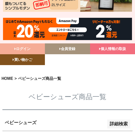
バンドル販売
予約商品
予約商品のみを表示
並び順
ログイン
会員登録
個人情報の取扱
新着順
買い物かご
登録順
価格が安い順
価格が高い順
HOME
ベビーシューズ商品一覧
優先度順
レビュー順
ベビーシューズ商品一覧
キーワードヒット順
検索
ベビーシューズ
詳細検索