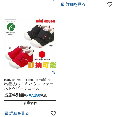
詳細を見る
Baby shower mikihouse 出産記念 御
出産祝い 妊娠祝い 男の子にも女の子
出産祝い ミキハウス ファー
にも大人気のミキハウスギフト 人気
ストベビーシューズ
ラッピング メッセージカード ラッピ
ング
当店特別価格
¥
7,150
税込
在庫切れ
詳細を見る