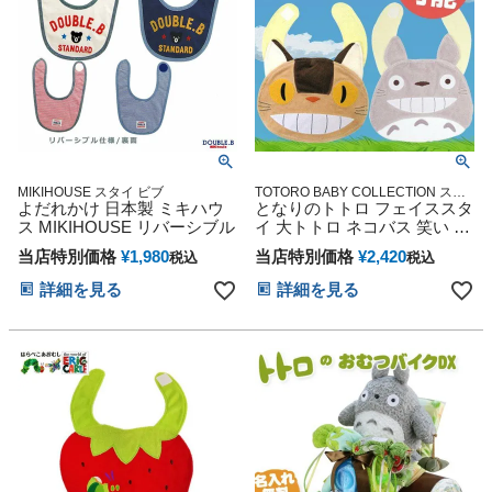
MIKIHOUSE スタイ ビブ
TOTORO BABY COLLECTION スタ
よだれかけ 日本製 ミキハウ
ジオジブリ アニメ キャラクター 出
となりのトトロ フェイススタ
産記念 御出産祝い 誕生日祝い 新入
ス MIKIHOUSE リバーシブル
イ 大トトロ ネコバス 笑い 出
学 入園 応援 雑貨 通販
産祝い
当店特別価格
¥
1,980
当店特別価格
¥
2,420
税込
税込
詳細を見る
詳細を見る