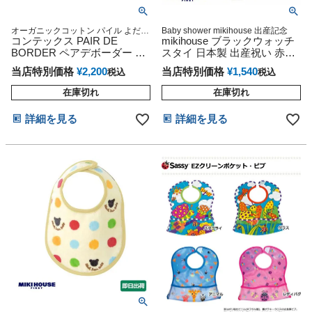
オーガニックコットン パイル よだれ
Baby shower mikihouse 出産記念
かけ 子供 ベビー 赤ちゃん 男の子 女
コンテックス PAIR DE
mikihouse ブラックウォッチ
の子 出産祝い お口ふき 大きめ よだ
BORDER ペアデボーダー ス
スタイ 日本製 出産祝い 赤ち
れ掛け 妊娠祝い 専門
タイ リバーシブル ビブ
ゃん 男 女 よだれかけ ラッピ
当店特別価格
¥
2,200
当店特別価格
¥
1,540
税込
税込
ング プレゼント
在庫切れ
在庫切れ
詳細を見る
詳細を見る