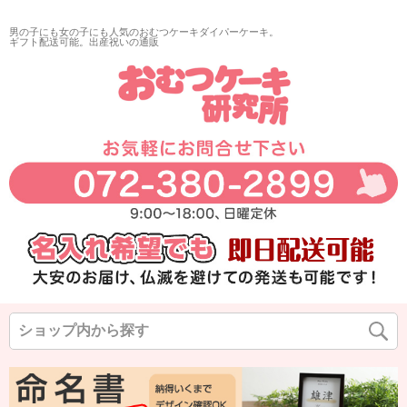
再入荷
男の子にも女の子にも人気のおむつケーキダイパーケーキ。
翌日発送
ギフト配送可能。出産祝いの通販
サイズ
指定なし
◆
◆
◆
カラー
◆
◆
◆
在庫なし商品
在庫なし商品を表示しない
商品番号/JANコード