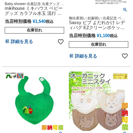
Baby shower 出産記念 出産グッズ マ
タニティ 妊婦ママ 御出産祝い 妊娠
mikihouse ミキハウス ベビー
祝い 誕生日祝い ハーフバースデー
グッズ カラフル水玉 流行 人
気 出産祝い 男の子 女の子 ベ
御出産祝い 妊娠祝い 出産記念 ベビ
当店特別価格
¥
1,540
税込
ーグッズ 赤ちゃん 誕生日 乳児 幼児
Sassy ビブ よだれかけ レデ
ビースタイ よだれかけ プレ
新生児 知育 遊具
ィバグ EZクリーンポケッ
ゼント ギフトセット
在庫切れ
ト・ビブ レディバグ お食事
当店特別価格
¥
1,100
税込
エプロン
詳細を見る
在庫切れ
詳細を見る