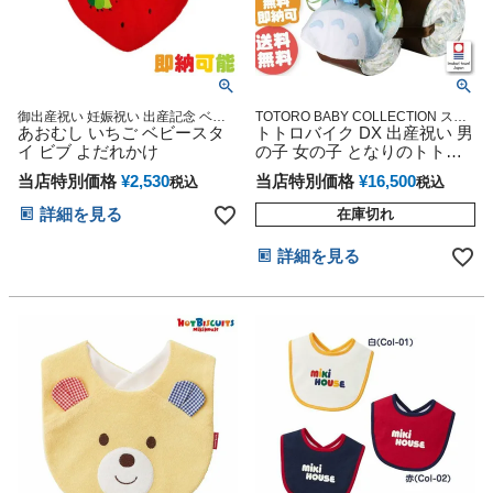
御出産祝い 妊娠祝い 出産記念 ベビ
TOTORO BABY COLLECTION スタ
ーグッズ 赤ちゃん 誕生日 乳児 幼児
あおむし いちご ベビースタ
ジオジブリ アニメ キャラクター 出
トトロバイク DX 出産祝い 男
新生児 知育 遊具
産記念 御出産祝い 誕生日祝い
イ ビブ よだれかけ
の子 女の子 となりのトトロ
おむつケーキ 思い出 赤ちゃ
当店特別価格
¥
2,530
当店特別価格
¥
16,500
税込
税込
ん 子供 出産 マタニティ マタ
ニティフォト パパ ママ ベイ
詳細を見る
在庫切れ
ビー お父さん お母さん クリ
スマス ハロウィン バレンタ
詳細を見る
イン 七五三 初節句 子供の日
ギフトセット 人気 端午の節
句 ひな祭り