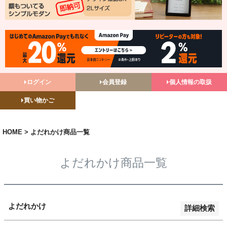
バンドル販売
予約商品
予約商品のみを表示
並び順
ログイン
会員登録
個人情報の取扱
新着順
買い物かご
登録順
価格が安い順
価格が高い順
HOME
よだれかけ商品一覧
優先度順
レビュー順
よだれかけ商品一覧
キーワードヒット順
検索
よだれかけ
詳細検索