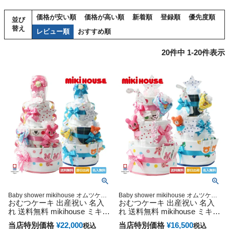
価格が安い順
価格が高い順
新着順
登録順
優先度順
並び
替え
レビュー順
おすすめ順
20
件中
1
-
20
件表示
Baby shower mikihouse オムツケー
Baby shower mikihouse オムツケー
おむつケーキ 出産祝い 名入
キ おむつタワー ダイパーケーキ
おむつケーキ 出産祝い 名入
キ おむつタワー ダイパーケーキ
れ 送料無料 mikihouse ミキハ
れ 送料無料 mikihouse ミキハ
ウス 使用 豪華DX3段 今治タ
ウス 使用 豪華DX3段 今治タ
当店特別価格
¥
22,000
当店特別価格
¥
16,500
税込
税込
オル ダイパーケーキ 思い出
オル ダイパーケーキ 思い出