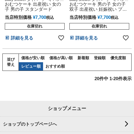
ース メリーズ ムーニー グーン
おむつケーキ 出産祝い 女の
ース メリーズ ムーニー グーン
おむつケーキ 男の子 女の子
子 男の子 スタンダード
双子 出産祝い 妊娠祝い プレ
ゼント 送料無料
当店特別価格
¥
7,700
当店特別価格
¥
7,700
税込
税込
在庫切れ
在庫切れ
詳細を見る
詳細を見る
価格が安い順
価格が高い順
新着順
登録順
優先度順
並び
替え
レビュー順
おすすめ順
20
件中
1
-
20
件表示
ショップメニュー
ショップのトップページへ