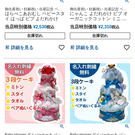
御出産祝い 妊娠祝い 出産記念 ベビ
御出産祝い 妊娠祝い 出産記念 ベビ
ーグッズ 赤ちゃん 誕生日 乳児 幼児
はらぺこあおむし ベビースタ
ーグッズ 赤ちゃん 誕生日 乳児 幼児
にゃんこ よだれかけ ビブ オ
新生児 知育 遊具
新生児 知育 遊具
イ はっぱ ビブ よだれかけ
ーガニックコットン ミニ ス
タイ 日本製 出産祝い ポプキ
当店特別価格
¥
2,530
当店特別価格
¥
2,310
税込
税込
ンズ
在庫切れ
在庫切れ
詳細を見る
詳細を見る
Baby shower ダイパーケーキ パンパ
Baby shower ダイパーケーキ パンパ