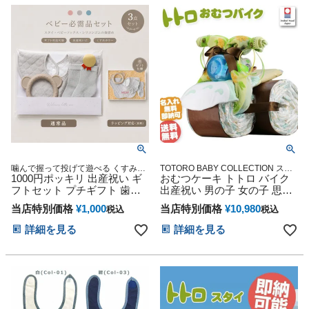
三 初節句 子供の日 ギフトセ
句 子供の日 ギフトセット 人
ット 人気 端午の節句 桃の節
気 端午の節句 桃の節句 ひな
句 ひな祭り 男の子 女の子
祭り 男の子 女の子
噛んで握って投げて遊べる くすみカ
TOTORO BABY COLLECTION スタ
ラー かわいい ベビーシリコン シン
1000円ポッキリ 出産祝い ギ
ジオジブリ アニメ キャラクター 出
おむつケーキ トトロ バイク
プル おしゃれ 人気 ナチュラル
産記念 御出産祝い 誕生日祝い
フトセット プチギフト 歯固
出産祝い 男の子 女の子 思い
め シリコン 食品衛生法検査
出 赤ちゃん 子供 出産 マタニ
当店特別価格
¥
1,000
当店特別価格
¥
10,980
税込
税込
合格 ベビー おもちゃ トイ に
ティ マタニティフォト パパ
ぎにぎ くすみカラー スタイ
ママ ベイビー お父さん お母
詳細を見る
詳細を見る
ビブ よだれかけ 赤ちゃん 刺
さん クリスマス ハロウィン
繍 名入れ 安心 安全 妊娠祝い
バレンタイン 七五三 初節句
専門 ランキング
子供の日 ギフトセット 人気
端午の節句 ひな祭り