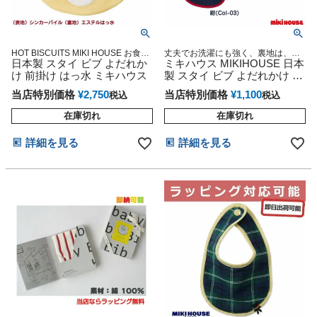
HOT BISCUITS MIKI HOUSE お食事
丈夫でお洗濯にも強く、裏地は、は
エプロン 乳児 新生児 1歳 2歳 3歳
日本製 スタイ ビブ よだれか
っ水素材を使用して、ムレずにモレ
ミキハウス MIKIHOUSE 日本
にくい仕様
け 前掛け はっ水 ミキハウス
製 スタイ ビブ よだれかけ 前
掛け はっ水
当店特別価格
¥
2,750
当店特別価格
¥
1,100
税込
税込
在庫切れ
在庫切れ
詳細を見る
詳細を見る