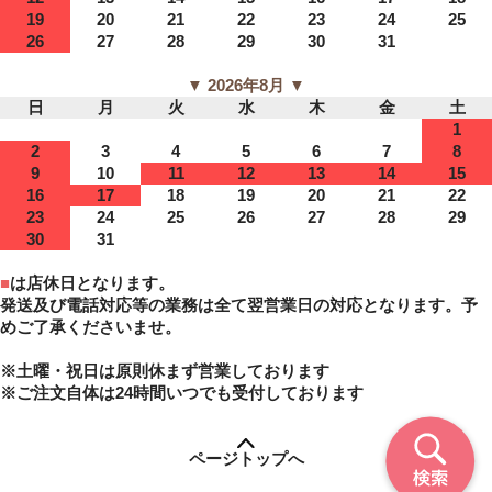
19
20
21
22
23
24
25
26
27
28
29
30
31
▼ 2026年8月 ▼
日
月
火
水
木
金
土
1
2
3
4
5
6
7
8
9
10
11
12
13
14
15
16
17
18
19
20
21
22
23
24
25
26
27
28
29
30
31
■
は店休日となります。
発送及び電話対応等の業務は全て翌営業日の対応となります。予
めご了承くださいませ。
※土曜・祝日は原則休まず営業しております
※ご注文自体は24時間いつでも受付しております
ページトップへ