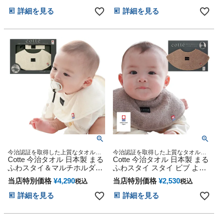
赤ちゃん 子供 出産 マタニテ
赤ちゃん 子供 出産 マタニテ
詳細を見る
詳細を見る
ィ フォト パパ ママ ベイビー
ィ フォト パパ ママ ベイビー
お父さん お母さん クリスマ
お父さん お母さん クリスマ
ス ハロウィン バレンタイン
ス ハロウィン バレンタイン
七五三 初節句 子供の日 ギフ
七五三 初節句 子供の日 ギフ
トセット 人気 端午の節句 ひ
トセット 人気 端午の節句 ひ
な祭り 男の子 女の子
な祭り 男の子 女の子
今治認証を取得した上質なタオル地
今治認証を取得した上質なタオル地
を使用 挨拶 吸水 国産 日本製 ブラン
Cotte 今治タオル 日本製 まる
を使用 挨拶 吸水 国産 日本製 ブラン
Cotte 今治タオル 日本製 まる
ド 贈り物 ブランド プレゼント 速乾
ド 贈り物 ブランド プレゼント 速乾
ふわスタイ＆マルチホルダー
ふわスタイ スタイ ビブ よだ
セット スタイ ビブ よだれか
れかけ 敏感肌 赤ちゃん 出産
当店特別価格
¥
4,290
当店特別価格
¥
2,530
税込
税込
け 出産祝い 刺繍 名入れ 肌触
祝い 刺繍 名入れ 肌触り ベビ
り ベビーギフト 安心 安全 妊
ーギフト 安心 安全 妊娠祝い
詳細を見る
詳細を見る
娠祝い 誕生日 赤ちゃん 子供
誕生日 赤ちゃん 子供 出産 ベ
出産 ベイビー クリスマス ハ
イビー クリスマス ハロウィ
ロウィン バレンタイン 七五
ン バレンタイン 七五三 初節