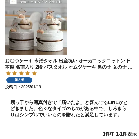
おむつケーキ 今治タオル 出産祝い オーガニックコットン 日
本製 名前入り 2段 バスタオル オムツケーキ 男の子 女の子 乳
幼児 ベビー ダイパーケーキ 赤ちゃん
購入者
投稿日
2025/01/13
甥っ子から写真付きで「届いたよ」と喜んでるLINEがと
どきました。色々なタイプのものがある中で、しろきら
りはシンプルでいいものを贈れたと満足しています。
1
件中
1
-
1
件表示