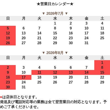
★営業日カレンダー★
▼ 2026年7月 ▼
日
月
火
水
木
金
土
1
2
3
4
5
6
7
8
9
10
11
12
13
14
15
16
17
18
19
20
21
22
23
24
25
26
27
28
29
30
31
▼ 2026年8月 ▼
日
月
火
水
木
金
土
1
2
3
4
5
6
7
8
9
10
11
12
13
14
15
16
17
18
19
20
21
22
23
24
25
26
27
28
29
30
31
■
は店休日となります。
発送及び電話対応等の業務は全て翌営業日の対応となります。予
めご了承くださいませ。