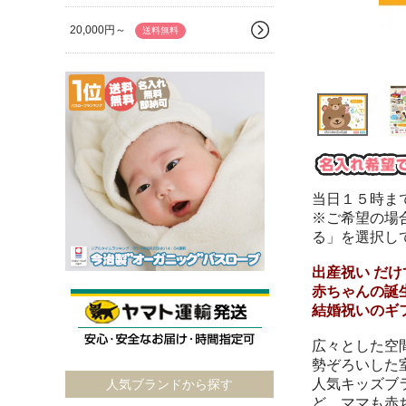
20,000円～
送料無料
当日１５時ま
※ご希望の場
る」を選択し
出産祝い だ
赤ちゃんの誕
結婚祝いのギ
広々とした空
勢ぞろいした
人気キッズブ
人気ブランドから探す
ど、ママも赤