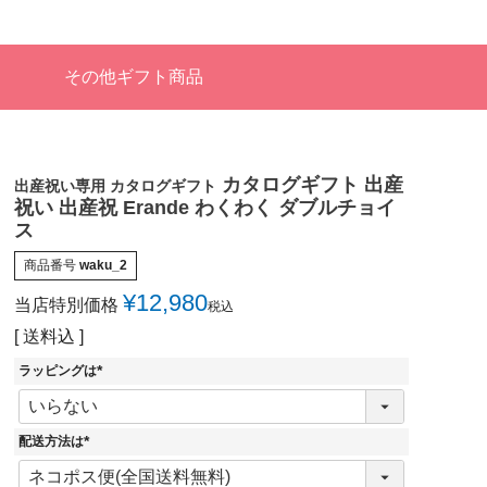
その他ギフト商品
カタログギフト 出産
出産祝い専用 カタログギフト
祝い 出産祝 Erande わくわく ダブルチョイ
ス
商品番号
waku_2
¥
12,980
当店特別価格
税込
送料込
ラッピングは
(
必
須
)
配送方法は
(
必