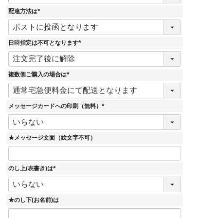
須
)
配達方法は
(
必
須
)
日時指定は不可となります
(
必
須
)
複数個ご購入の場合は
(
必
須
)
メッセージカードへの印刷（無料）
(
必
須
)
★メッセージ文面（絵文字不可）
のし上(表書き)は
(
必
須
)
★のし下(お名前)は