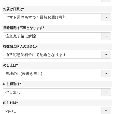
須
)
お届け日数は
(
必
須
)
日時指定は不可となります
(
必
須
)
複数個ご購入の場合は
(
必
須
)
のし上は
(
必
須
)
のし種別は
(
必
須
)
のし付は
(
必