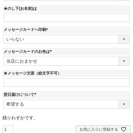
須
)
★のし下(お名前)は
メッセージカードへ印刷
(
必
須
)
メッセージカードのお色は
(
必
須
)
★メッセージ文面（絵文字不可）
翌日届けについて
(
必
須
)
残りわずかです。
お気に入りに登録する