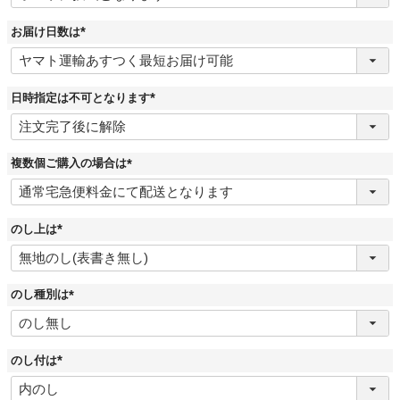
須
)
お届け日数は
(
必
須
)
日時指定は不可となります
(
必
須
)
複数個ご購入の場合は
(
必
須
)
のし上は
(
必
須
)
のし種別は
(
必
須
)
のし付は
(
必