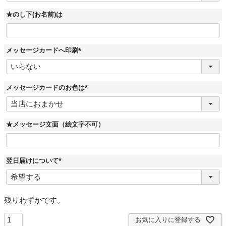
須
)
★のし下(お名前)は
メッセージカードへ印刷
(
必
須
)
メッセージカードのお色は
(
必
須
)
★メッセージ文面（絵文字不可）
翌日届けについて
(
必
須
)
残りわずかです。
お気に入りに登録する