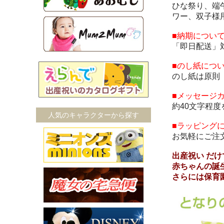
ひな祭り、端
ワー、双子様
■納期につい
「即日配送」
■のし紙につ
のし紙は原則
■メッセージ
約40文字程
人気のキャラクターから探す
■ラッピング
お気軽にご注
出産祝い だ
赤ちゃんの誕
さらには保育