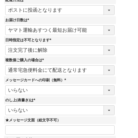
配達方法は
(
必
須
)
お届け日数は
(
必
須
)
日時指定は不可となります
(
必
須
)
複数個ご購入の場合は
(
必
須
)
メッセージカードへの印刷（無料）
(
必
須
)
のし上(表書き)は
(
必
須
)
★メッセージ文面（絵文字不可）