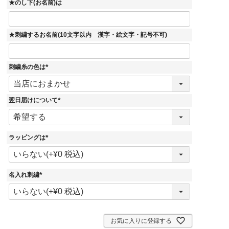
★のし下(お名前)は
★刺繍するお名前(10文字以内 漢字・絵文字・記号不可)
刺繍糸の色は
(
必
須
)
翌日届けについて
(
必
須
)
ラッピングは
(
必
須
)
名入れ刺繍
(
必
須
)
お気に入りに登録する