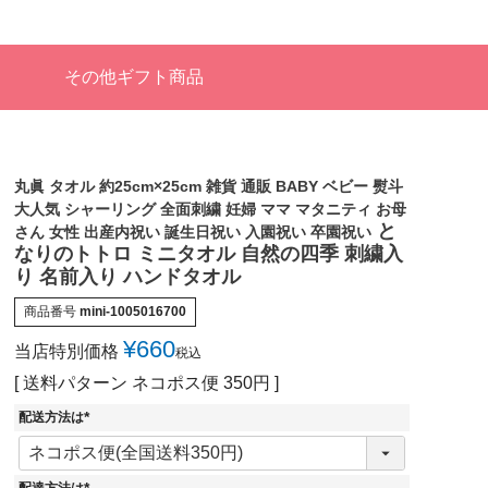
その他ギフト商品
丸眞 タオル 約25cm×25cm 雑貨 通販 BABY ベビー 熨斗
大人気 シャーリング 全面刺繍 妊婦 ママ マタニティ お母
と
さん 女性 出産内祝い 誕生日祝い 入園祝い 卒園祝い
なりのトトロ ミニタオル 自然の四季 刺繍入
り 名前入り ハンドタオル
商品番号
mini-1005016700
¥
660
当店特別価格
税込
送料パターン
ネコポス便 350円
配送方法は
(
必
須
)