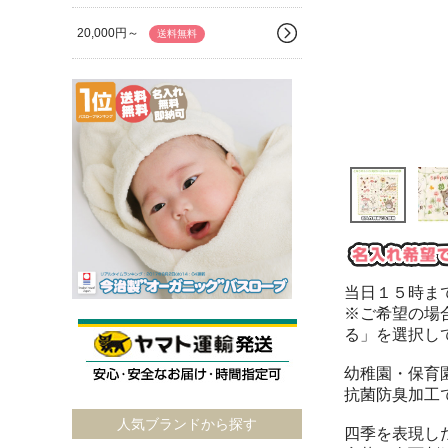
20,000円～
送料無料
当日１５時ま
※ご希望の場
る」を選択し
幼稚園・保育
抗菌防臭加工
人気ブランドから探す
四季を表現し