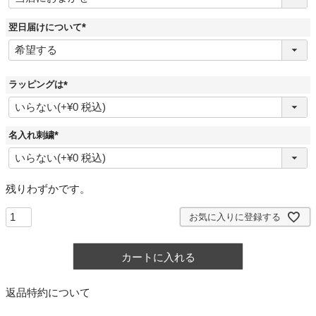
須
)
翌日届けについて
(
必
須
)
ラッピングは
(
必
須
)
名入れ刺繍
(
必
須
)
残りわずかです。
お気に入りに登録する
カートに入れる
返品特約について