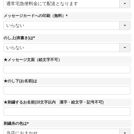
必
須
)
メッセージカードへの印刷（無料）
(
必
須
)
のし上(表書き)は
(
必
須
)
★メッセージ文面（絵文字不可）
★のし下(お名前)は
★刺繍するお名前(10文字以内 漢字・絵文字・記号不可)
刺繍糸の色は
(
必