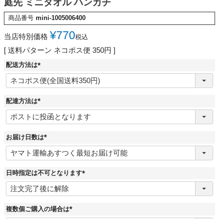
庭先 ミニタオル ハンカチ
商品番号
mini-1005006400
¥
770
当店特別価格
税込
送料パターン
ネコポス便 350円
配送方法は
(
必
須
)
配達方法は
(
必
須
)
お届け日数は
(
必
須
)
日時指定は不可となります
(
必
須
)
複数個ご購入の場合は
(