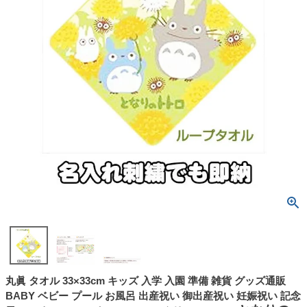
丸眞 タオル 33×33cm キッズ 入学 入園 準備 雑貨 グッズ通販
BABY ベビー プール お風呂 出産祝い 御出産祝い 妊娠祝い 記念