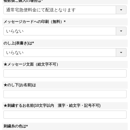
複数個ご購入の場合は
(
必
須
)
メッセージカードへの印刷（無料）
(
必
須
)
のし上(表書き)は
(
必
須
)
★メッセージ文面（絵文字不可）
★のし下(お名前)は
★刺繍するお名前(10文字以内 漢字・絵文字・記号不可)
刺繍糸の色は