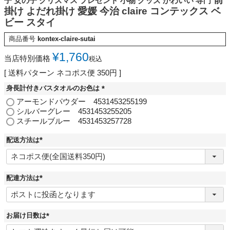
子 女の子 クリスマス プレゼント 小物 グッズ かわいい 専門
掛け よだれ掛け 愛媛 今治 claire コンテックス ベ
ビー スタイ
商品番号
kontex-claire-sutai
¥
1,760
当店特別価格
税込
送料パターン
ネコポス便 350円
身長計付きバスタオルのお色は
(
アーモンドパウダー 4531453255199
必
シルバーグレー 4531453255205
須
スチールブルー 4531453257728
)
配送方法は
(
必
須
)
配達方法は
(
必
須
)
お届け日数は
(