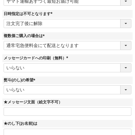
必
須
)
日時指定は不可となります
(
必
須
)
複数個ご購入の場合は
(
必
須
)
メッセージカードへの印刷（無料）
(
必
須
)
熨斗(のし)の希望
(
必
須
)
★メッセージ文面（絵文字不可）
★のし下(お名前)は