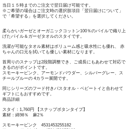
当日１５時までのご注文で翌日届け可能です。
※ご希望の場合はご注文時の選択肢項目「翌日届けについて」
で「希望する」を選択してください。
柔らかいガーゼとオーガニックコットン100％のパイルで織り上
げたパイル＆ガーゼタオルのスタイです。
洗濯が可能なタオル素材はボリューム感と吸水性にも優れ、 赤
ちゃんの口元を拭いても優しい素材になります。
首周りのスナップは2段階調整でき、ご成長にもあわせて対応で
きるのがポイントです。
スモーキーピンク、アーモンドパウダー、シルバーグレー、ス
チールブルーの 4カラー展開です。
同じシリーズのフード付きバスタオル・ベビートイと合わせて
ギフトにもおすすめです。
商品詳細
スタイ：1,760円 【スナップボタンタイプ】
素材：綿98％ 麻2％
スモーキーピンク 4531453255182