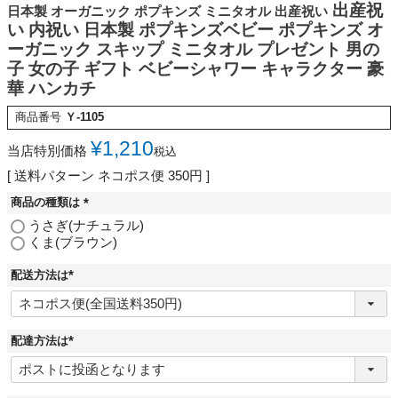
出産祝
日本製 オーガニック ポプキンズ ミニタオル 出産祝い
い 内祝い 日本製 ポプキンズベビー ポプキンズ オ
ーガニック スキップ ミニタオル プレゼント 男の
子 女の子 ギフト ベビーシャワー キャラクター 豪
華 ハンカチ
商品番号
Ｙ-1105
¥
1,210
当店特別価格
税込
送料パターン
ネコポス便 350円
商品の種類は
(
うさぎ(ナチュラル)
必
くま(ブラウン)
須
)
配送方法は
(
必
須
)
配達方法は
(
必
須
)