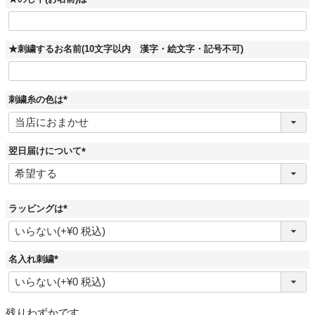
★刺繍するお名前(10文字以内 漢字・絵文字・記号不可)
刺繍糸の色は
(
必
須
)
翌日届けについて
(
必
須
)
ラッピングは
(
必
須
)
名入れ刺繍
(
必
須
)
残りわずかです。