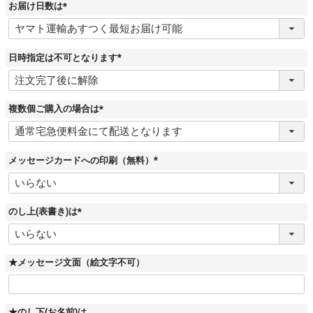
お届け日数は
(
必
須
)
日時指定は不可となります
(
必
須
)
複数個ご購入の場合は
(
必
須
)
メッセージカードへの印刷（無料）
(
必
須
)
のし上(表書き)は
(
必
須
)
★メッセージ文面（絵文字不可）
★のし下(お名前)は