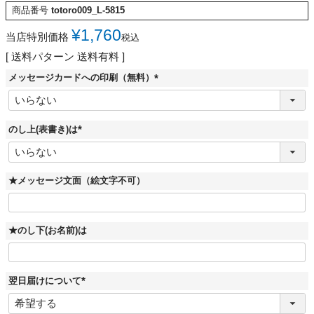
商品番号
totoro009_L-5815
¥
1,760
当店特別価格
税込
送料パターン
送料有料
メッセージカードへの印刷（無料）
(
必
須
)
のし上(表書き)は
(
必
須
)
★メッセージ文面（絵文字不可）
★のし下(お名前)は
翌日届けについて
(
必
須