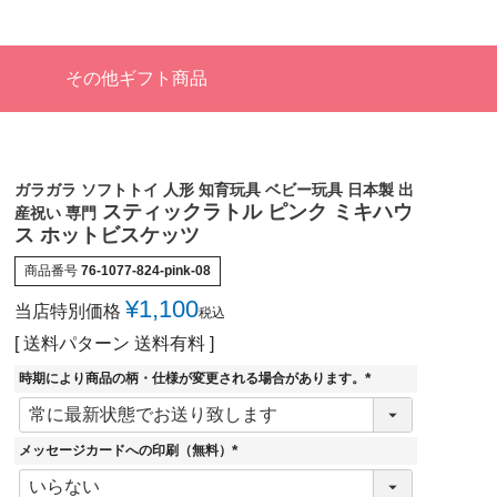
その他ギフト商品
ガラガラ ソフトトイ 人形 知育玩具 ベビー玩具 日本製 出
スティックラトル ピンク ミキハウ
産祝い 専門
ス ホットビスケッツ
商品番号
76-1077-824-pink-08
¥
1,100
当店特別価格
税込
送料パターン
送料有料
時期により商品の柄・仕様が変更される場合があります。
(
必
須
)
メッセージカードへの印刷（無料）
(
必