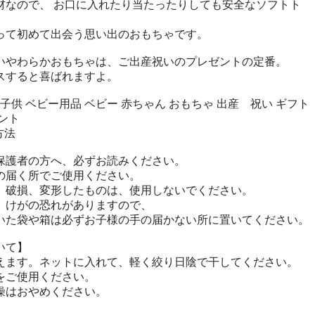
材なので、 お口に入れたり当たったりしても安全なソフトト
って初めて出会う思い出のおもちゃです。
いやわらかおもちゃは、ご出産祝いのプレゼントの定番。
スすると喜ばれますよ。
 子供 ベビー用品 ベビー 赤ちゃん おもちゃ 出産 祝い ギフト
ント
方法
保護者の方へ、必ずお読みください。
の届く所でご使用ください。
、破損、変形したものは、使用しないでください。
、けがの恐れがありますので、
いた袋や箱は必ずお子様の手の届かない所に置いてください。
いて】
えます。ネットに入れて、軽く絞り日陰で干してください。
をご使用ください。
燥はおやめください。