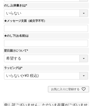
須
)
のし上(表書き)は
(
必
須
)
★メッセージ文面（絵文字不可）
★のし下(お名前)は
翌日届けについて
(
必
須
)
ラッピングは
(
必
須
)
お気に入りに登録する
申し訳ございません。ただいま在庫がございませ