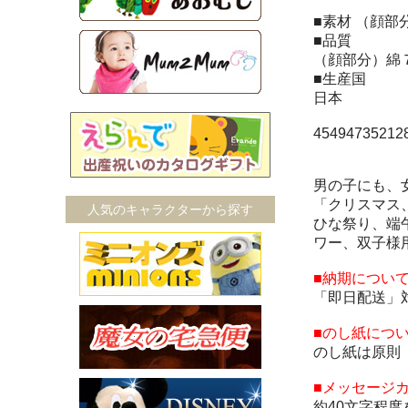
■素材 （顔部
■品質
（顔部分）綿
■生産国
日本
454947352
男の子にも、
「クリスマス
人気のキャラクターから探す
ひな祭り、端
ワー、双子様
■納期につい
「即日配送」
■のし紙につ
のし紙は原則
■メッセージ
約40文字程