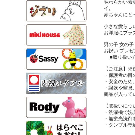
やわらかい素
イ。
赤ちゃんにと
小さな愛らし
お洋服にプラ
男の子 女の子
お祝い プレゼ
■取り扱い
【ご注意】※
・保護者の目
・安全のため
・誤飲や窒息
商品が入って
【取扱いにつ
・洗濯機で洗
・無蛍光洗剤
・タンブル乾