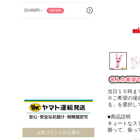
20,000円～
送料無料
当日１５時ま
※ご希望の場
る」を選択し
■商品説明
キュートなス
握って、振っ
人気ブランドから探す