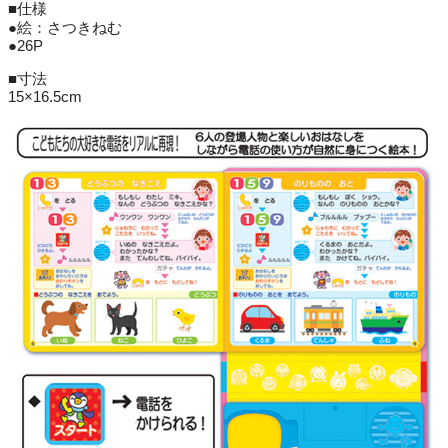
■仕様
●絵：さつきねむ
●26P
■寸法
15×16.5cm