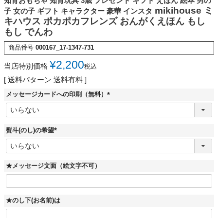
知育おもちゃ 知育玩具 3歳 プレゼント ギフト えほん 絵本 男の
mikihouse ミ
子 女の子 ギフト キャラクター 豪華 インスタ
キハウス ポカポカフレンズ おんがくえほん もし
もし でんわ
商品番号
000167_17-1347-731
¥
2,200
当店特別価格
税込
送料パターン
送料有料
メッセージカードへの印刷（無料）
(
必
須
)
熨斗(のし)の希望
(
必
須
)
★メッセージ文面（絵文字不可）
★のし下(お名前)は