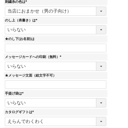
刺繍糸の色は
(
必
須
)
のし上（表書き）は
(
必
須
)
★のし下(お名前)は
メッセージカードへの印刷（無料）
(
必
須
)
★メッセージ文面（絵文字不可）
手提げ袋は
(
必
須
)
カタログギフトは
(
必
須