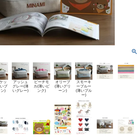
ケッ
アッシュ
ピーチモ
オリーブ
スモーキ
薄いブ
グレー(薄
カ(薄いピ
(薄いグリ
ーブルー
ン)
いグレー)
ンク)
ーン)
(薄いブル
ー)