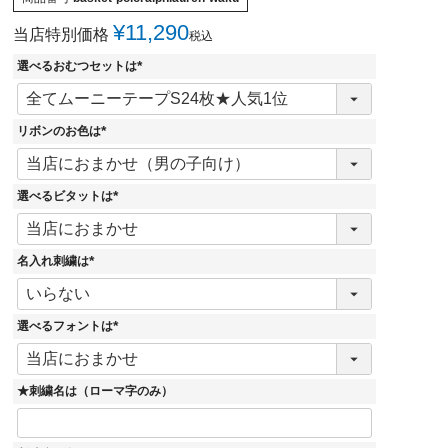
¥
11,290
当店特別価格
税込
選べるおむつセットは
(
必
須
)
リボンのお色は
(
必
須
)
選べるビタットは
(
必
須
)
名入れ刺繍は
(
必
須
)
選べるフォントは
(
必
須
)
★刺繍名は（ローマ字のみ）