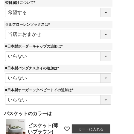
)
翌日届けについて
(
必
須
)
ラルフローレンソックスは
(
必
須
)
■日本製ボーダーキャップの追加は
(
必
須
)
■日本製バンダナスタイの追加は
(
必
須
)
■日本製オーガニックベビートイの追加は
(
必
須
)
バスケットのカラーは
ビスケット(薄
カートに入れる
いブラウン)