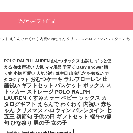
その他ギフト商品
グギフト えらんで わくわく 内祝い 赤ちゃん クリスマス ハロウィン バレンタイン 七
POLO RALPH LAUREN おむつボックス お試し ずっと使
える 御出産祝い 人気 ママ用品 子育て Baby shower 贈
り物 小物 可愛い 人気 流行 誕生日 出産記念 妊娠祝い カ
おむつケーキ ラルフローレン 出
タログギフト
産祝い ギフトセット バスケット ボックス ス
トッカー ストレージ POLO RALPH
LAUREN くすみカラー ベビー ソックス カ
タログギフト えらんで わくわく 内祝い 赤ち
ゃん クリスマス ハロウィン バレンタイン 七
五三 初節句 子供の日 ギフトセット 端午の節
句 ひな祭り 男の子 女の子
商品番号
basket-poloralphlauren-waku