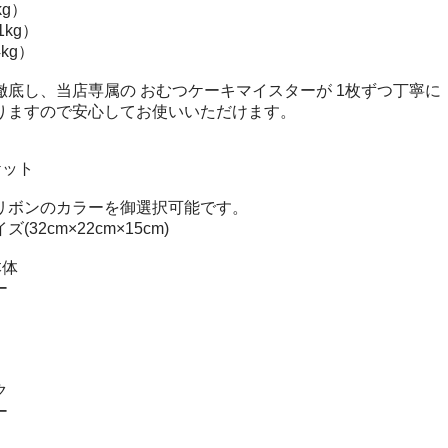
kg）
1kg）
kg）
徹底し、当店専属の おむつケーキマイスターが 1枚ずつ丁寧に
りますので安心してお使いいただけます。
ケット
リボンのカラーを御選択可能です。
32cm×22cm×15cm)
本体
ー
ク
ー