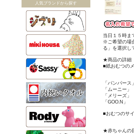
人気ブランドから探す
当日１５時ま
※ご希望の場
る」を選択し
★商品の詳細
■紙おむつの
「パンパース
「ムーニー」
「メリーズ」
「GOO.N」
■おむつのサイ
★赤ちゃんの