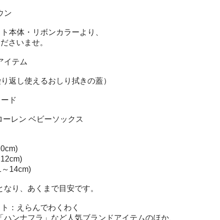
ウン
ット本体・リボンカラーより、
くださいませ。
アイテム
繰り返し使えるおしり拭きの蓋）
カード
ローレン ベビーソックス
0cm)
12cm)
1～14cm)
となり、あくまで目安です。
フト：えらんでわくわく
「ハンナフラ」など人気ブランドアイテムのほか、