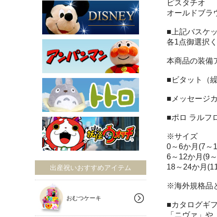
ピスタチオ
オールドブラ
■上記バスケ
各1点御選択
本商品の装備
■ビタット（
■メッセージ
■ポロ ラルフ
※サイズ
0～6か月(7～1
6～12か月(9～
18～24か月(1
出産祝いおすすめアイテム
※海外規格品
おむつケーキ
■カタログギ
「ニヴァ」や