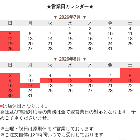
★営業日カレンダー★
▼ 2026年7月 ▼
日
月
火
水
木
金
土
1
2
3
4
5
6
7
8
9
10
11
12
13
14
15
16
17
18
19
20
21
22
23
24
25
26
27
28
29
30
31
▼ 2026年8月 ▼
日
月
火
水
木
金
土
1
2
3
4
5
6
7
8
9
10
11
12
13
14
15
16
17
18
19
20
21
22
23
24
25
26
27
28
29
30
31
■
は店休日となります。
発送及び電話対応等の業務は全て翌営業日の対応となります。予
めご了承くださいませ。
※土曜・祝日は原則休まず営業しております
※ご注文自体は24時間いつでも受付しております