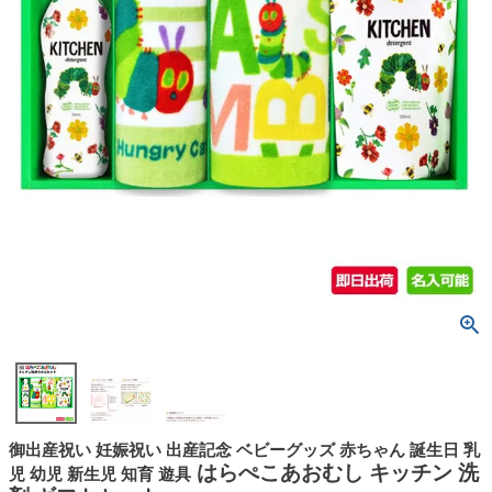
御出産祝い 妊娠祝い 出産記念 ベビーグッズ 赤ちゃん 誕生日 乳
はらぺこあおむし キッチン 洗
児 幼児 新生児 知育 遊具