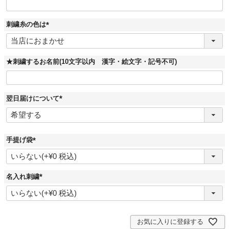
刺繍糸の色は
(
必
須
)
★刺繍するお名前(10文字以内 漢字・絵文字・記号不可)
翌日届けについて
(
必
須
)
手提げ袋
(
必
須
)
名入れ刺繍
(
必
須
)
お気に入りに登録する