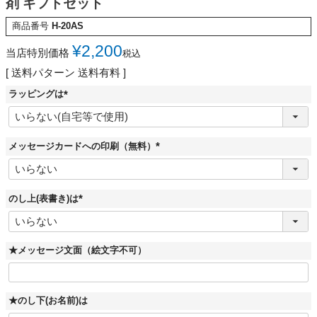
剤 ギフトセット
商品番号
H-20AS
¥
2,200
当店特別価格
税込
送料パターン
送料有料
ラッピングは
(
必
須
)
メッセージカードへの印刷（無料）
(
必
須
)
のし上(表書き)は
(
必
須
)
★メッセージ文面（絵文字不可）
★のし下(お名前)は