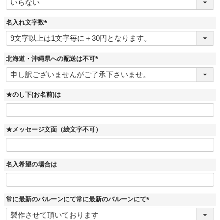
必
須
)
名入れ文字数
(
必
須
)
北海道・沖縄県への配送は不可
(
必
須
)
★のし下(お名前)は
★メッセージ文面（絵文字不可）
名入希望の場合は
常に最新のバルーンにて常に最新のバルーンにて
(
必