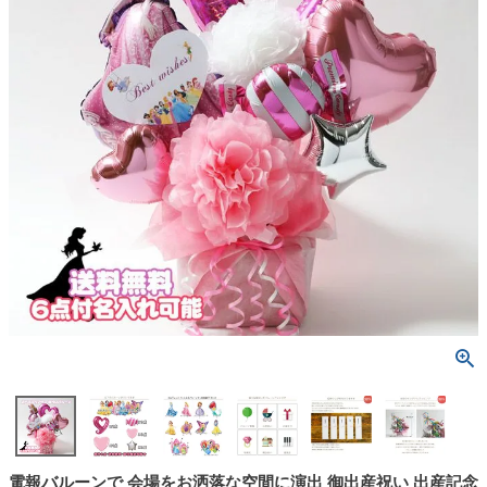
電報バルーンで 会場をお洒落な空間に演出 御出産祝い 出産記念