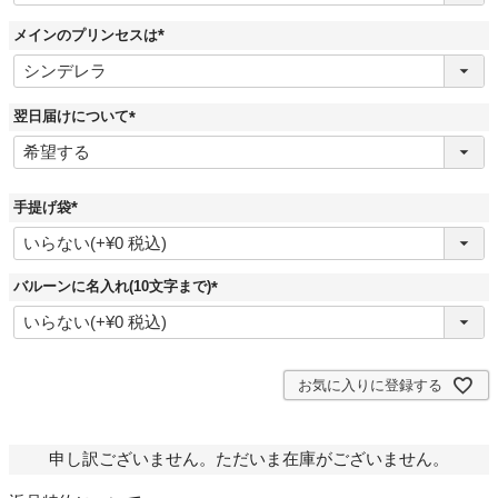
須
)
メインのプリンセスは
(
必
須
)
翌日届けについて
(
必
須
)
手提げ袋
(
必
須
)
バルーンに名入れ(10文字まで)
(
必
須
)
お気に入りに登録する
申し訳ございません。ただいま在庫がございません。