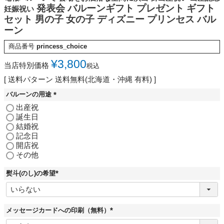
発表会 バルーンギフト プレゼント ギフト
妊娠祝い
セット 男の子 女の子 ディズニー プリンセス バル
ーン
商品番号
princess_choice
¥
3,800
当店特別価格
税込
送料パターン
送料無料(北海道・沖縄 有料)
バルーンの用途
(
出産祝
必
誕生日
須
結婚祝
)
記念日
開店祝
その他
熨斗(のし)の希望
(
必
須
)
メッセージカードへの印刷（無料）
(